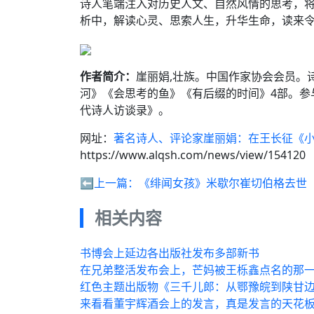
诗人笔端注入对历史人文、自然风情的思考，
析中，解读心灵、思索人生，升华生命，读来
作者简介：
崖丽娟,壮族。中国作家协会会员。
河》《会思考的鱼》《有后缀的时间》4部。参
代诗人访谈录》。
网址：
著名诗人、评论家崖丽娟：在王长征《
https://www.alqsh.com/news/view/154120
⬅️上一篇：
《绯闻女孩》米歇尔崔切伯格去世
相关内容
书博会上延边各出版社发布多部新书
在兄弟整活发布会上，芒妈被王栎鑫点名的那一
红色主题出版物《三千儿郎：从鄂豫皖到陕甘
来看看董宇辉酒会上的发言，真是发言的天花板