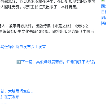
将情感思想、心灵追求浓缩在诗里，在历史和现实的双重辨
令人回味无穷。祝贺王长征又出版了一本好诗集。
诗人，兼事诗歌批评，出版诗集《未竟之旅》《无尽之
与编著有历史文化书籍10余部。即将出版评论集《中国当
小鸟坐禅》新书发布会上发言
➡️下一篇：
具俊晔过度悲伤，许雅钧扛下大S后
刻，大脑瞬间空白..
边》在京发布
……