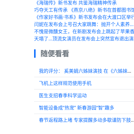
《海瑞传》新书发布 共鉴海瑞精神传承
巧夺天工有传承 《燕京八绝》新书在首都图书
《作家好书画·书系》新书发布会在大渡口区举
闫妮在发布会上号召大家跳舞：抛开个人素养…
不愧是微醺女王，在新剧发布会上跳起了苹果香
天塌了…顶流女演员在发布会上突然宣布退出演
随便看看
我的评分： 奚美娟六姊妹演技 在《六姊妹》中，奚美娟的演技堪称教科书级别
飞机上这样规范使用手机
医生支招春季科学运动
智能设备成“热宠” 新春游园“智”趣多
春节返程路上堵 专家提醒多动多歇谨