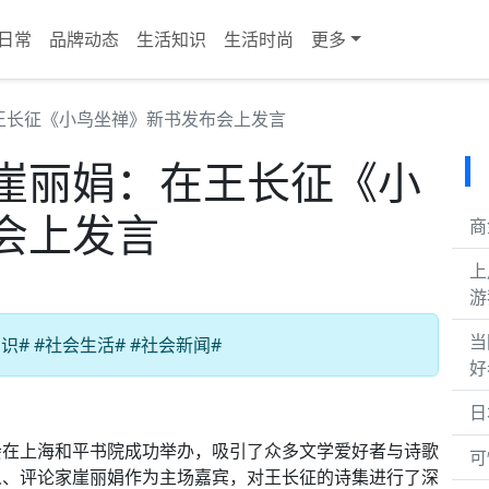
日常
品牌动态
生活知识
生活时尚
更多
王长征《小鸟坐禅》新书发布会上发言
崖丽娟：在王长征《小
会上发言
商
上
游
当
# #社会生活# #社会新闻#
好
日
会在上海和平书院成功举办，吸引了众多文学爱好者与诗歌
可
人、评论家崖丽娟作为主场嘉宾，对王长征的诗集进行了深