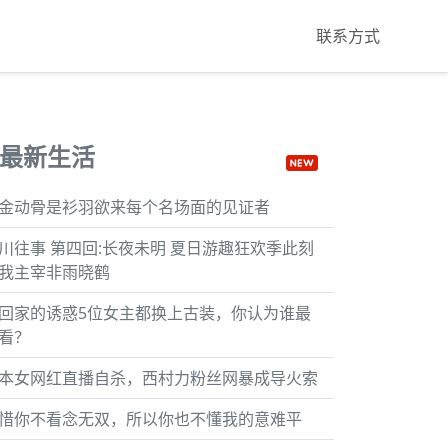
联系方式
最新生活
金动骨是衫羽欲来每个名场面的见证者
川往事 第四回:长夜未明 夏日游趣狂欢季此刻
我主宰非雨晓鹤
回家的诱惑5位女主都换上古装，你认为谁最
看？
本女网红直播自杀，西村力粉丝网暴成导火索
惜你不看念无双，所以你也不懂我的意难平