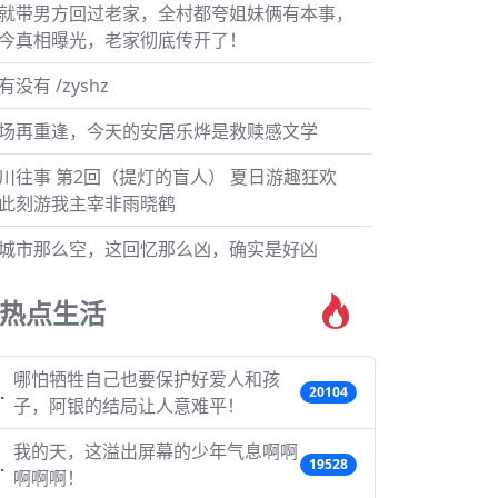
就带男方回过老家，全村都夸姐妹俩有本事，
今真相曝光，老家彻底传开了！
有没有 /zyshz
场再重逢，今天的安居乐烨是救赎感文学
川往事 第2回（提灯的盲人） 夏日游趣狂欢
此刻游我主宰非雨晓鹤
城市那么空，这回忆那么凶，确实是好凶
热点生活
哪怕牺牲自己也要保护好爱人和孩
20104
子，阿银的结局让人意难平！
我的天，这溢出屏幕的少年气息啊啊
19528
啊啊啊！