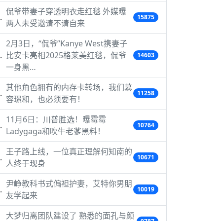
侃爷带妻子穿透明衣走红毯 外媒曝
15875
两人未受邀请不请自来
2月3日，“侃爷”Kanye West携妻子
比安卡亮相2025格莱美红毯，侃爷
14603
一身黑…
其他角色拥有的内存卡转场，我们慕
11258
容璟和，也必须要有！
11月6日：川普胜选！曝霉霉
10764
Ladygaga和吹牛老爹黑料！
王子路上线，一位真正理解何知南的
10671
人终于现身
尹峥教科书式偏袒护妻，艾特你男朋
10019
友学起来
大梦归离团队建设了 熟悉的面孔与颜