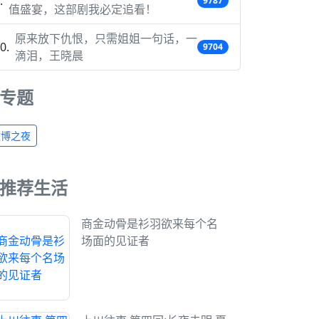
9787
值盛宴，这部剧我必定追看！
原来放下仇恨，只需姐姐一句话，一
9704
滴泪，王晓晨
专题
微博之夜
推荐生活
商金动骨是衫羽欲来每个名
场面的见证者