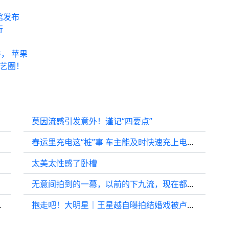
馆发布
行
， 苹果
艺圈！
莫因流感引发意外！谨记“四要点”
春运里充电这“桩”事 车主能及时快速充上电吗？
太美太性感了卧槽
无意间拍到的一幕，以前的下九流，现在都是上九流了！ ！
防下肢“堵”
抱走吧！大明星｜王星越自曝拍结婚戏被卢昱晓父母围观 二搭想演现实题材剧