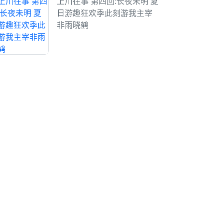
上川往事 第四回:长夜未明 夏
日游趣狂欢季此刻游我主宰
非雨晓鹤