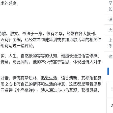
早
艺术的盛宴。
如
没
火
集诗歌、散文、书法于一身，很有才华，经常在各大报刊、
国汉诗》主编，也经常看到他策划或参加诗歌活动的相关信
上
一组诗写过一篇评论。
季
现实、人生、自然景物等等的认知，他擅长通过语言修辞、
这
的诗意，与此同时，他的不少诗富于哲思，体现出诗人对于
的对话，情感真挚质朴，贴近生活，语言清新，其视角和感
感恩之心书写自己的情怀和生活的禅意，这些都是带着思想
的同名诗《小鸟坐禅》。诗人通过与小鸟互观，获得灵感，
。