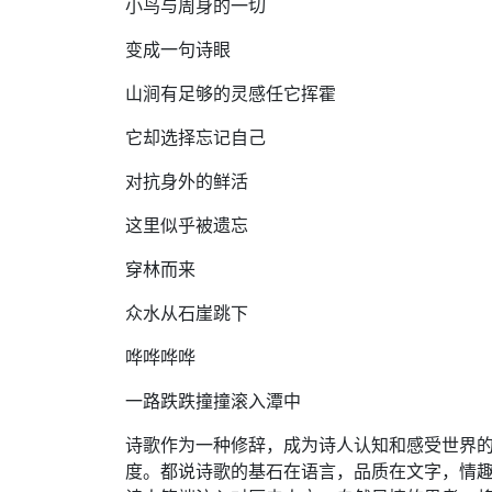
小鸟与周身的一切
变成一句诗眼
山涧有足够的灵感任它挥霍
它却选择忘记自己
对抗身外的鲜活
这里似乎被遗忘
穿林而来
众水从石崖跳下
哗哗哗哗
一路跌跌撞撞滚入潭中
诗歌作为一种修辞，成为诗人认知和感受世界
度。都说诗歌的基石在语言，品质在文字，情