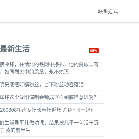
联系方式
最新生活
狼冷锋，在缅北的铁网中挣扎，他的勇敢与智
，如同烈火中的凤凰，永不熄灭
明昊哽咽叮嘱粉丝，台下粉丝动容落泪
霆锋这个沈阳演唱会帅成这样到底啥意思啊？
0260808相声专场长春场返场 介绍+《一起》
俊生辅导平儿做功课，结果被儿子一句话干沉
了 我的前半生