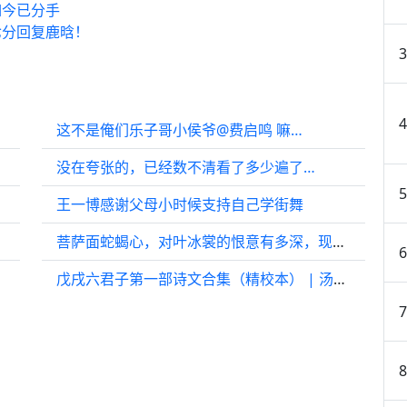
如今已分手
七分回复鹿晗！
这不是俺们乐子哥小侯爷@费启鸣 嘛…
没在夸张的，已经数不清看了多少遍了…
王一博感谢父母小时候支持自己学街舞
菩萨面蛇蝎心，对叶冰裳的恨意有多深，现在看陈都灵的脸就有多吸引人…
戊戌六君子第一部诗文合集（精校本） | 汤志钧、杨天石推荐