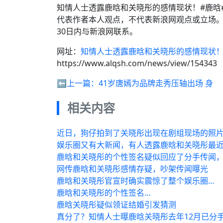
知情人士透露鹿晗和关晓彤的感情现状！#鹿晗#
代表作者本人观点，不代表新浪网观点或立场
30日内与新浪网联系。
网址：
知情人士透露鹿晗和关晓彤的感情现状
https://www.alqsh.com/news/view/154343
⬅️上一篇：
41岁唐嫣为品牌走秀压轴出场 身
相关内容
近日，狗仔拍到了关晓彤出现在剧组现场的照片
娱乐圈又有大新闻，有人透露鹿晗和关晓彤最
鹿晗和关晓彤的个性签名疑似回应了分手传闻
网传鹿晗和关晓彤感情存疑，吵架传闻曝光
鹿晗和关晓彤官宣时确实震惊了整个娱乐圈…
鹿晗和关晓彤的个性签名…
鹿晗关晓彤疑似领证结婚引发猜测
真分了？知情人士曝鹿晗关晓彤去年12月已分