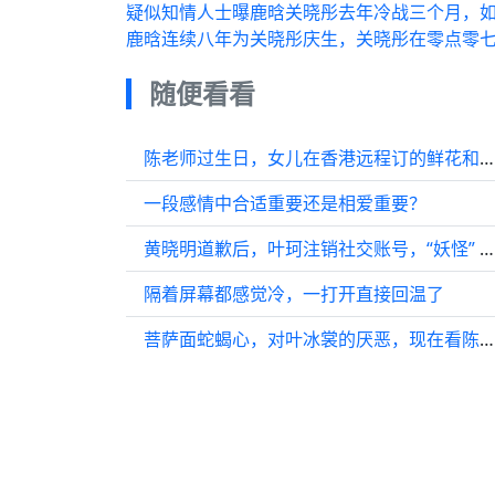
疑似知情人士曝鹿晗关晓彤去年冷战三个月，
鹿晗连续八年为关晓彤庆生，关晓彤在零点零
随便看看
陈老师过生日，女儿在香港远程订的鲜花和水果给了陈老师一个大大的惊喜…
一段感情中合适重要还是相爱重要？
黄晓明道歉后，叶珂注销社交账号，“妖怪” 曝叶珂怀别人孩子
隔着屏幕都感觉冷，一打开直接回温了
菩萨面蛇蝎心，对叶冰裳的厌恶，现在看陈都灵的脸就有多吸引人，反差真大！