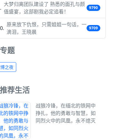
大梦归离团队建设了 熟悉的面孔与颜
9790
值盛宴，这部剧我必定追看！
原来放下仇恨，只需姐姐一句话，一
9709
滴泪，王晓晨
专题
微博之夜
推荐生活
战狼冷锋，在缅北的铁网中
挣扎，他的勇敢与智慧，如
同烈火中的凤凰，永不熄灭