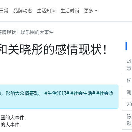
日常
品牌动态
生活知识
生活时尚
更多
感情现状！娱乐圈的大事件
和关晓彤的感情现状！
战
慧
侯
谢
影响大众情感观。 #生活知识# #社会生活# #社会热
2
陈
默
圈的大事件