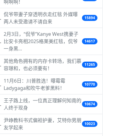
啊啊啊！
侃爷带妻子穿透明衣走红毯 外媒曝
15894
两人未受邀请不请自来
2月3日，“侃爷”Kanye West携妻子
比安卡亮相2025格莱美红毯，侃爷
14617
一身黑…
其他角色拥有的内存卡转场，我们慕
11265
容璟和，也必须要有！
11月6日：川普胜选！曝霉霉
10770
Ladygaga和吹牛老爹黑料！
王子路上线，一位真正理解何知南的
10674
人终于现身
尹峥教科书式偏袒护妻，艾特你男朋
10023
友学起来