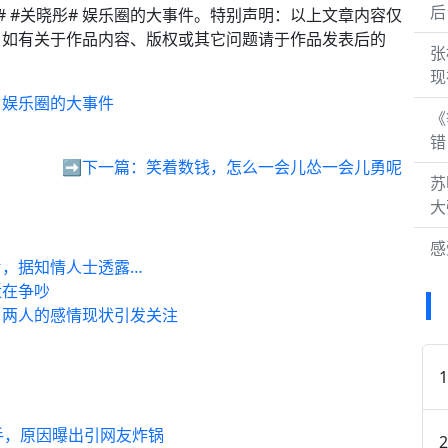
后
 #关晓彤# 娱乐圈的大事件。特别声明：以上文章内容仅
。如有关于作品内容、版权或其它问题请于作品发表后的
张
现
！娱乐圈的大事件
《
错
➡️下一篇：
笑着数钱，怎么一会儿怂一会儿勇呢
苏
大
感
，据知情人士透露…
近在争吵
，两人的感情现状引发关注
手，原因曝出引网友炸锅