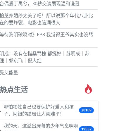
台偶遇丁禹兮，30秒交谈展现温和谦逊
柏芝穿婚纱太美了吧！所以说那个年代八卦比
在的要炸裂，电影也脑洞很大
等待黎明破晓时》EP8 我觉得王爷其实也没骂
明成：没有在指桑骂槐 都挺好｜苏明成｜苏
强｜郭京飞｜倪大红
受父能量
热点生活
哪怕牺牲自己也要保护好爱人和孩
20109
子，阿银的结局让人意难平！
我的天，这溢出屏幕的少年气息啊啊
19532