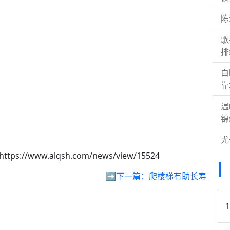
陈
歌
排
白
靠
温
锦
尤
https://www.alqsh.com/news/view/15524
➡️下一篇：
爬楼梯有助长寿