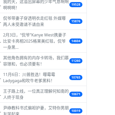
我的天，这溢出屏幕的少年气息啊啊
19528
啊啊啊！
侃爷带妻子穿透明衣走红毯 外媒曝
15876
两人未受邀请不请自来
2月3日，“侃爷”Kanye West携妻子
比安卡亮相2025格莱美红毯，侃爷
14604
一身黑…
其他角色拥有的内存卡转场，我们慕
11260
容璟和，也必须要有！
11月6日：川普胜选！曝霉霉
10765
Ladygaga和吹牛老爹黑料！
王子路上线，一位真正理解何知南的
10671
人终于现身
尹峥教科书式偏袒护妻，艾特你男朋
10019
友学起来