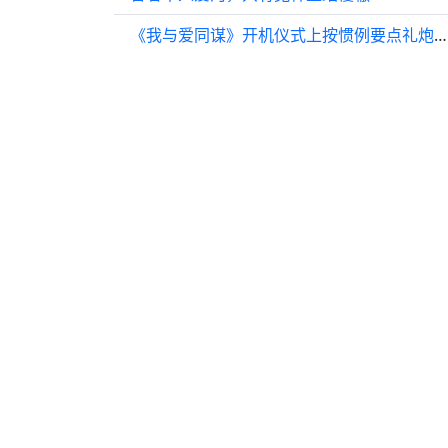
《我与爱同谋》开机仪式上按惯例要点礼炮庆祝