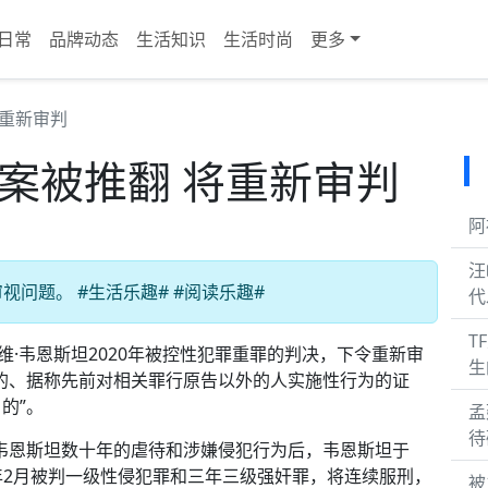
日常
品牌动态
生活知识
生活时尚
更多
将重新审判
案被推翻 将重新审判
阿
汪
问题。 #生活乐趣# #阅读乐趣#
代
T
维·韦恩斯坦2020年被控性犯罪重罪的判决，下令重新审
生
的、据称先前对相关罪行原告以外的人实施性行为的证
的”。
孟
待
露韦恩斯坦数十年的虐待和涉嫌侵犯行为后，韦恩斯坦于
20年2月被判一级性侵犯罪和三年三级强奸罪，将连续服刑，
被