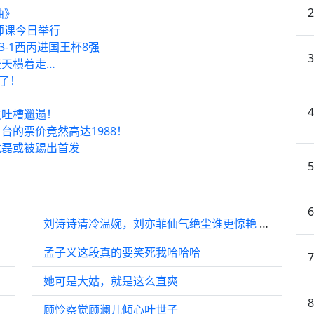
曲》
师课今日举行
3-1西丙进国王杯8强
天横着走…
了！
友吐槽邋遢！
的票价竟然高达1988！
武磊或被踢出首发
刘诗诗清冷温婉，刘亦菲仙气绝尘谁更惊艳 刘诗诗｜刘亦菲
孟子义这段真的要笑死我哈哈哈
她可是大姑，就是这么直爽
顾怜察觉顾澜儿倾心叶世子