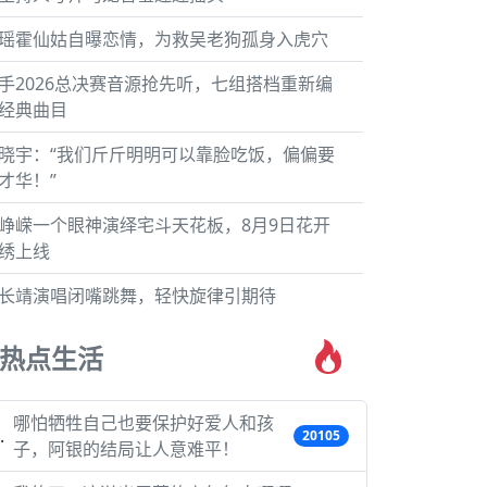
瑶霍仙姑自曝恋情，为救吴老狗孤身入虎穴
手2026总决赛音源抢先听，七组搭档重新编
经典曲目
晓宇：“我们斤斤明明可以靠脸吃饭，偏偏要
才华！”
峥嵘一个眼神演绎宅斗天花板，8月9日花开
绣上线
长靖演唱闭嘴跳舞，轻快旋律引期待
热点生活
哪怕牺牲自己也要保护好爱人和孩
20105
子，阿银的结局让人意难平！