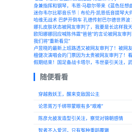
身兼指挥和钢琴，韦恩·马歇尔带来《蓝色狂想
迷你韦尔比耶音乐节｜布伦丹·凯恩低音提琴大
哈维无战术 巴萨开倒车 孔德传射巴尔德世界波 
娜扎皮肤状态被网友审判了，我要是长这样我天
欧阳娜娜回应喊陈伟霆“爸爸”的言论被网友审判
我们将“重新看见”
卢昱晓的最新上班路透又被网友审判了！被网
檀健次演唱会的门票因为太贵被网友审判了！看台
假期结束！国足备战卡塔尔，韦世豪引关注，
随便看看
穿越救妖王，醒来变敌国公主
论思胥万千绑带蒙眼有多“艰难”
陈彦允披发造型引关注，察觉对锦朝感情
智者不入爱河，只有冤种重蹈覆辙