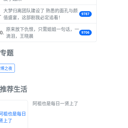
大梦归离团队建设了 熟悉的面孔与颜
9787
值盛宴，这部剧我必定追看！
原来放下仇恨，只需姐姐一句话，一
9706
滴泪，王晓晨
专题
微博之夜
推荐生活
阿祖也是每日一贤上了