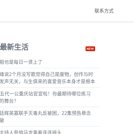
联系方式
最新生活
祖也是每日一贤上了
峰说2个月没写歌觉得自己是废物，创作与时
发声无关，与生俱来的喜爱音乐本身才是根本
F五代一公重庆站官宣啦！你最期待哪位练习
的舞台？
廷辉英寡联手灭毒丸反被困，22集预告悬念
破
主持人夸帅马龙害羞连连摇头