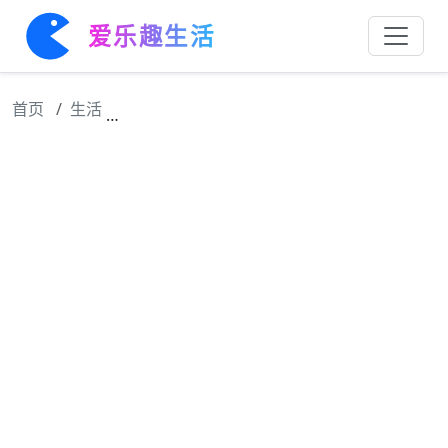
爱乐趣生活
首页
生活
李爸人好厨艺一流，贺梅大胆表白，李爸听后