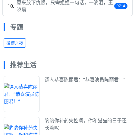
原来放下仇恨，只需姐姐一句话，一滴泪，王
9714
晓晨
专题
微博之夜
推荐生活
镖人恭喜陈丽君：“恭喜演员陈丽君！”
豹豹你补药失控啊，你和猫猫的日子还
长着呢