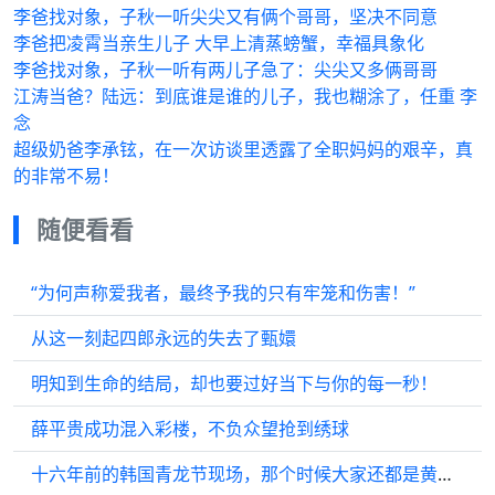
李爸找对象，子秋一听尖尖又有俩个哥哥，坚决不同意
李爸把凌霄当亲生儿子 大早上清蒸螃蟹，幸福具象化
李爸找对象，子秋一听有两儿子急了：尖尖又多俩哥哥
江涛当爸？陆远：到底谁是谁的儿子，我也糊涂了，任重 李
念
超级奶爸李承铉，在一次访谈里透露了全职妈妈的艰辛，真
的非常不易！
随便看看
“为何声称爱我者，最终予我的只有牢笼和伤害！”
从这一刻起四郎永远的失去了甄嬛
明知到生命的结局，却也要过好当下与你的每一秒！
薛平贵成功混入彩楼，不负众望抢到绣球
十六年前的韩国青龙节现场，那个时候大家还都是黄种人