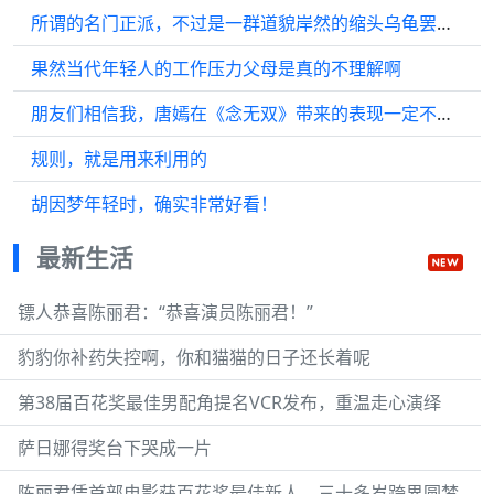
所谓的名门正派，不过是一群道貌岸然的缩头乌龟罢了… 春日心动放映季
果然当代年轻人的工作压力父母是真的不理解啊
朋友们相信我，唐嫣在《念无双》带来的表现一定不会让大家失望…
规则，就是用来利用的
胡因梦年轻时，确实非常好看！
最新生活
镖人恭喜陈丽君：“恭喜演员陈丽君！”
豹豹你补药失控啊，你和猫猫的日子还长着呢
第38届百花奖最佳男配角提名VCR发布，重温走心演绎
萨日娜得奖台下哭成一片
陈丽君凭首部电影获百花奖最佳新人，三十多岁跨界圆梦