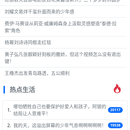
刘耀文易烊千玺扑面而来的少年感
费伊·马赛谈从莉亚·威廉姆森身上汲取灵感塑造“泰德·拉
索”角色
杨幂刘诗诗同框走红毯
黄子弘凡张靓颖好刻板的撒娇，但这个视频怎么没有退出
键！
王橹杰出发青岛路透，五公顺利
热点生活
哪怕牺牲自己也要保护好爱人和孩子，阿银的
20117
结局让人意难平！
我的天，这溢出屏幕的少年气息啊啊啊啊啊！
19538