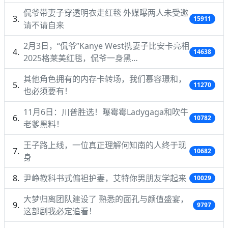
侃爷带妻子穿透明衣走红毯 外媒曝两人未受邀
15911
请不请自来
2月3日，“侃爷”Kanye West携妻子比安卡亮相
14638
2025格莱美红毯，侃爷一身黑…
其他角色拥有的内存卡转场，我们慕容璟和，
11270
也必须要有！
11月6日：川普胜选！曝霉霉Ladygaga和吹牛
10782
老爹黑料！
王子路上线，一位真正理解何知南的人终于现
10682
身
尹峥教科书式偏袒护妻，艾特你男朋友学起来
10029
大梦归离团队建设了 熟悉的面孔与颜值盛宴，
9797
这部剧我必定追看！