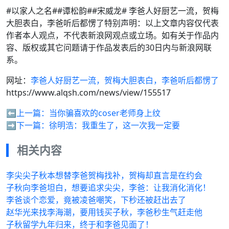
#以家人之名##谭松韵##宋威龙# 李爸人好厨艺一流，贺梅
大胆表白，李爸听后都愣了特别声明：以上文章内容仅代表
作者本人观点，不代表新浪网观点或立场。如有关于作品内
容、版权或其它问题请于作品发表后的30日内与新浪网联
系。
网址：
李爸人好厨艺一流，贺梅大胆表白，李爸听后都愣了
https://www.alqsh.com/news/view/155517
⬅️上一篇：
当你骗喜欢的coser老师身上纹
➡️下一篇：
徐明浩：我重生了，这一次我一定要
相关内容
李尖尖子秋本想替李爸贺梅找补，贺梅却直言是在约会
子秋向李爸坦白，想要追求尖尖，李爸：让我消化消化！
李爸谈个恋爱，竟被凌爸嘲笑，下秒还被赶出去了
赵华光来找李海潮，要用钱买子秋，李爸秒生气赶走他
子秋留学九年归来，终于和李爸见面了！