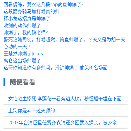
回看偶练，我农这几段rap简直帅爆了?
这段翻身骑马加打戏真的帅
释小龙这招真是帅爆了
收剑的动作帅爆了
帅爆了，我的魏老师?
誓死追随司使，打戏超燃，简直帅爆了，今天又是为胡一天
心动的一天 ?
王楚然帅爆了Jesus
离仑这出场帅爆了
这哥你知道你有多帅吗，滑铲帅爆了[偷笑R]名场面
随便看看
女宅宅主惨死 李莲花一看旁边大树，秒懂躯干埋在下面
土狗你是斗不过天师的
2003年台湾巨星任贤齐衣锦还乡回武汉探亲，被乡亲们热情接待