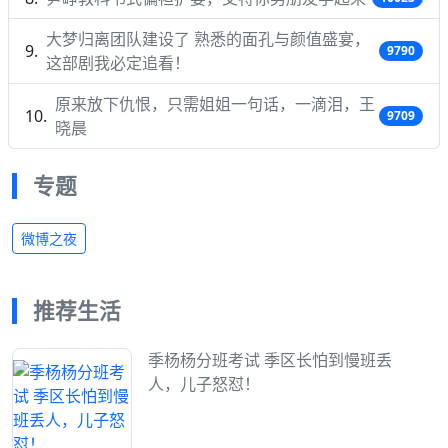
大梦归离团队建设了 熟悉的面孔与颜值盛宴，
9790
这部剧我必定追看！
原来放下仇恨，只需姐姐一句话，一滴泪，王
9709
晓晨
专题
微博之夜
推荐生活
季杨杨分班考试 季区长怕到慢班丢
人，儿子怒怼！