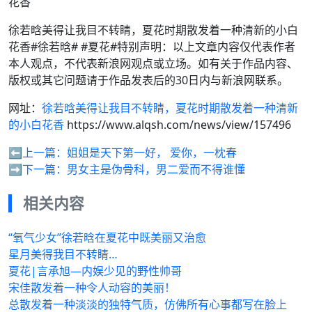
花香
徐若晗美得让我目不转睛，夏花时期散发着一种清新的小白
花香#徐若晗# #夏花#特别声明：以上文章内容仅代表作者
本人观点，不代表新浪网观点或立场。如有关于作品内容、
版权或其它问题请于作品发表后的30日内与新浪网联系。
网址：
徐若晗美得让我目不转睛，夏花时期散发着一种清新
的小白花香
https://www.alqsh.com/news/view/157496
⬅️上一篇：
姐姐是天下第一好， 爱你，一枕春
➡️下一篇：
男女主是伪骨科，男二爱而不得谁懂
相关内容
“氧气少女”徐若晗在夏花中既美丽又治愈
星月美得我目不转睛…
夏花|言承旭—内娱少见的野性帅哥
宋佳散发着一种令人动容的美丽！
总散发着一种淡淡的独特气质，仿佛所有心事都写在脸上