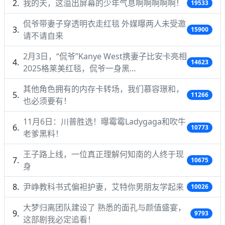
我的天，这溢出屏幕的少年气息啊啊啊啊啊！
19533
侃爷带妻子穿透明衣走红毯 外媒曝两人未受邀
15900
请不请自来
2月3日，“侃爷”Kanye West携妻子比安卡亮相
14623
2025格莱美红毯，侃爷一身黑…
其他角色拥有的内存卡转场，我们慕容璟和，
11266
也必须要有！
11月6日：川普胜选！曝霉霉Ladygaga和吹牛
10773
老爹黑料！
王子路上线，一位真正理解何知南的人终于现
10675
身
尹峥教科书式偏袒护妻，艾特你男朋友学起来
10026
大梦归离团队建设了 熟悉的面孔与颜值盛宴，
9793
这部剧我必定追看！