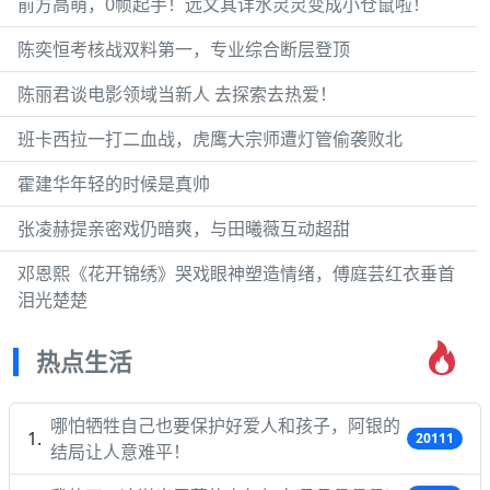
前方高萌，0帧起手！远文其详水灵灵变成小仓鼠啦！
陈奕恒考核战双料第一，专业综合断层登顶
陈丽君谈电影领域当新人 去探索去热爱！
班卡西拉一打二血战，虎鹰大宗师遭灯管偷袭败北
霍建华年轻的时候是真帅
张凌赫提亲密戏仍暗爽，与田曦薇互动超甜
邓恩熙《花开锦绣》哭戏眼神塑造情绪，傅庭芸红衣垂首
泪光楚楚
热点生活
哪怕牺牲自己也要保护好爱人和孩子，阿银的
20111
结局让人意难平！