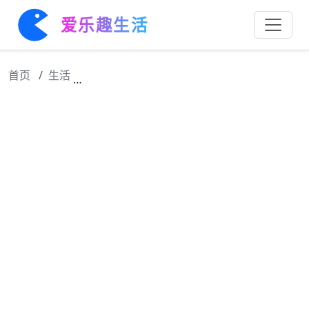
爱乐趣生活
首页
生活
徐若晗美得让我目不转睛，夏花时期散发着一