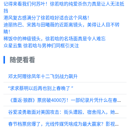
记得来看我们何苏叶！徐若晗的纯爱杀伤力真是让人无法抵
挡
港风复古感满分了徐若晗好适合这个风格！
迪丽热巴、宋茜与田曦薇的近距离镜头，美得让人目不转
睛！
稀饭中的神级镜头，徐若晗的名场面真是令人难忘
众星云集 徐若晗与男神们同框引关注
随便看看
邓太阿赠徐凤年十二飞剑战力飙升
“求求蔡明以后再也别上春晚了 ”
《重返·狼群》票房破4000万！一部纪录片凭什么在春节档逆袭
谷爱凌勇敢面对美国攻击：街头遭殴、宿舍闯入，她展现了真实的勇气与坚持
春节档票房爆了，光线传媒凭啥成为最大赢家？影视龙头能飞多高？