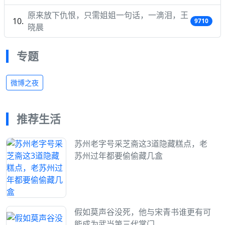
原来放下仇恨，只需姐姐一句话，一滴泪，王
9710
晓晨
专题
微博之夜
推荐生活
苏州老字号采芝斋这3道隐藏糕点，老
苏州过年都要偷偷藏几盒
假如莫声谷没死，他与宋青书谁更有可
能成为武当第三代掌门