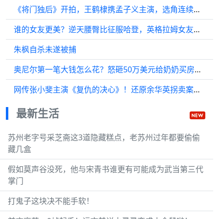
《将门独后》开拍，王鹤棣携孟子义主演，选角连续剧终于大结局了
谁的女友更美？逆天腰臀比征服哈登，英格拉姆女友小家碧玉惹人爱
朱枫自杀未遂被捕
奥尼尔第一笔大钱怎么花？怒砸50万美元给奶奶买房子，太暖心
网传张小斐主演《复仇的决心》！还原余华英拐卖案，《山花烂漫时》编剧操刀
最新生活
苏州老字号采芝斋这3道隐藏糕点，老苏州过年都要偷偷
藏几盒
假如莫声谷没死，他与宋青书谁更有可能成为武当第三代
掌门
打鬼子这块决不能手软！