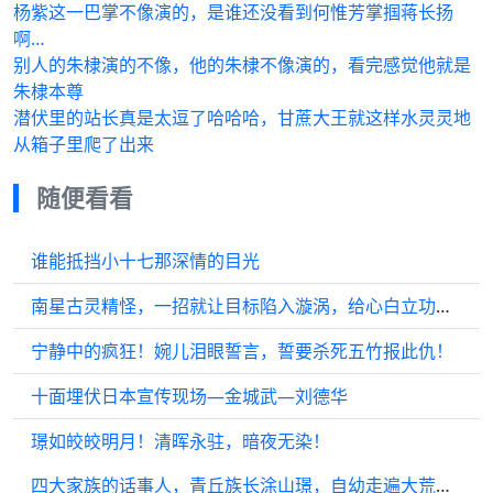
杨紫这一巴掌不像演的，是谁还没看到何惟芳掌掴蒋长扬
啊…
别人的朱棣演的不像，他的朱棣不像演的，看完感觉他就是
朱棣本尊
潜伏里的站长真是太逗了哈哈哈，甘蔗大王就这样水灵灵地
从箱子里爬了出来
随便看看
谁能抵挡小十七那深情的目光
南星古灵精怪，一招就让目标陷入漩涡，给心白立功了！
宁静中的疯狂！婉儿泪眼誓言，誓要杀死五竹报此仇！
十面埋伏日本宣传现场—金城武—刘德华
璟如皎皎明月！清晖永驻，暗夜无染！
四大家族的话事人，青丘族长涂山璟，自幼走遍大荒，生意遍及各地…