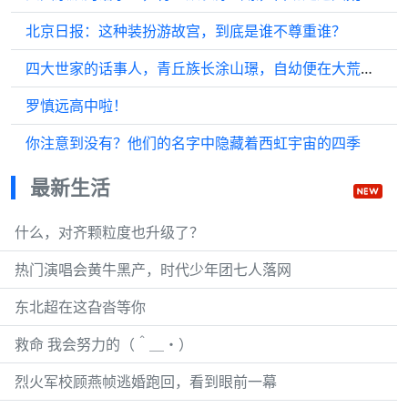
北京日报：这种装扮游故宫，到底是谁不尊重谁？
四大世家的话事人，青丘族长涂山璟，自幼便在大荒各地经商…
罗慎远高中啦！
你注意到没有？他们的名字中隐藏着西虹宇宙的四季
最新生活
什么，对齐颗粒度也升级了？
热门演唱会黄牛黑产，时代少年团七人落网
东北超在这旮沓等你
救命 我会努力的（＾＿・）
烈火军校顾燕帧逃婚跑回，看到眼前一幕