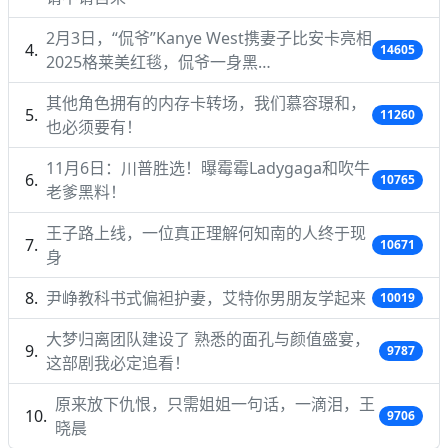
2月3日，“侃爷”Kanye West携妻子比安卡亮相
14605
2025格莱美红毯，侃爷一身黑…
其他角色拥有的内存卡转场，我们慕容璟和，
11260
也必须要有！
11月6日：川普胜选！曝霉霉Ladygaga和吹牛
10765
老爹黑料！
王子路上线，一位真正理解何知南的人终于现
10671
身
尹峥教科书式偏袒护妻，艾特你男朋友学起来
10019
大梦归离团队建设了 熟悉的面孔与颜值盛宴，
9787
这部剧我必定追看！
原来放下仇恨，只需姐姐一句话，一滴泪，王
9706
晓晨