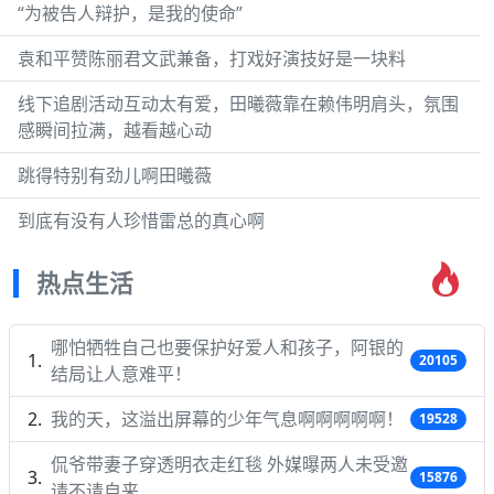
“为被告人辩护，是我的使命”
袁和平赞陈丽君文武兼备，打戏好演技好是一块料
线下追剧活动互动太有爱，田曦薇靠在赖伟明肩头，氛围
感瞬间拉满，越看越心动
跳得特别有劲儿啊田曦薇
到底有没有人珍惜雷总的真心啊
热点生活
哪怕牺牲自己也要保护好爱人和孩子，阿银的
20105
结局让人意难平！
我的天，这溢出屏幕的少年气息啊啊啊啊啊！
19528
侃爷带妻子穿透明衣走红毯 外媒曝两人未受邀
15876
请不请自来