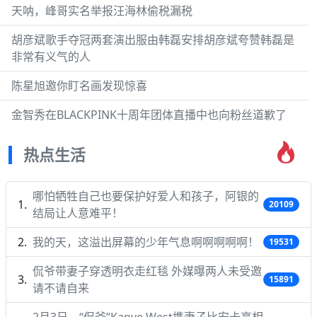
天呐，峰哥实名举报汪海林偷税漏税
胡彦斌歌手夺冠两套演出服由韩磊安排胡彦斌夸赞韩磊是
非常有义气的人
陈星旭邀你盯名画发现惊喜
金智秀在BLACKPINK十周年团体直播中也向粉丝道歉了
热点生活
哪怕牺牲自己也要保护好爱人和孩子，阿银的
20109
结局让人意难平！
我的天，这溢出屏幕的少年气息啊啊啊啊啊！
19531
侃爷带妻子穿透明衣走红毯 外媒曝两人未受邀
15891
请不请自来
2月3日，“侃爷”Kanye West携妻子比安卡亮相