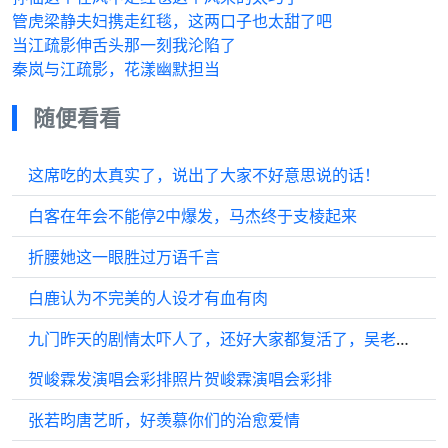
管虎梁静夫妇携走红毯，这两口子也太甜了吧
当江疏影伸舌头那一刻我沦陷了
秦岚与江疏影，花漾幽默担当
随便看看
这席吃的太真实了，说出了大家不好意思说的话！
白客在年会不能停2中爆发，马杰终于支棱起来
折腰她这一眼胜过万语千言
白鹿认为不完美的人设才有血有肉
九门昨天的剧情太吓人了，还好大家都复活了，吴老狗很靠谱！
贺峻霖发演唱会彩排照片贺峻霖演唱会彩排
张若昀唐艺昕，好羡慕你们的治愈爱情