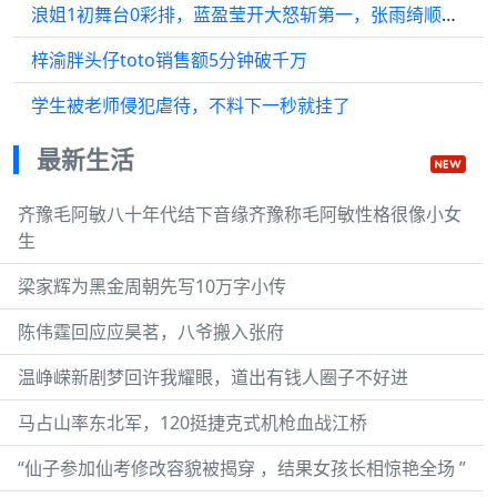
浪姐1初舞台0彩排，蓝盈莹开大怒斩第一，张雨绮顺拐竟走上巅峰?
梓渝胖头仔toto销售额5分钟破千万
学生被老师侵犯虐待，不料下一秒就挂了
最新生活
齐豫毛阿敏八十年代结下音缘齐豫称毛阿敏性格很像小女
生
梁家辉为黑金周朝先写10万字小传
陈伟霆回应应昊茗，八爷搬入张府
温峥嵘新剧梦回许我耀眼，道出有钱人圈子不好进
马占山率东北军，120挺捷克式机枪血战江桥
“仙子参加仙考修改容貌被揭穿 ，结果女孩长相惊艳全场 ”