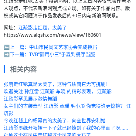
江疏影走红毯,太美了特别声明：以上文章内容仅代表作者本
人观点，不代表新浪网观点或立场。如有关于作品内容、版
权或其它问题请于作品发表后的30日内与新浪网联系。
网址：
江疏影走红毯，太美了
https://www.alqsh.com/news/view/160601
⬅️上一篇：
中山市民间文艺家协会完成换届
➡️下一篇：
TVB“御用小三”于淼到餐厅当服
相关内容
张萌走红毯真是太美了，这种气质简直无可挑剔！
欢迎关注 孙红雷 江疏影 车晓 的精彩表现， 江疏影
江疏影罕见展示激情舞蹈
女主们的古装造型 江疏影 童瑶 毛小彤 你觉得谁更惊艳？ 江
疏影
今晚红毯上的杨幂真的太美了，向全世界安利她
江疏影墨绿开衩裙一下子就已经撩到了我的心里面了呀……
孙仙这个在风中走红毯这个风来的太巧了