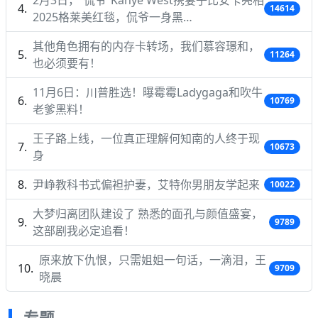
14614
2025格莱美红毯，侃爷一身黑…
其他角色拥有的内存卡转场，我们慕容璟和，
11264
也必须要有！
11月6日：川普胜选！曝霉霉Ladygaga和吹牛
10769
老爹黑料！
王子路上线，一位真正理解何知南的人终于现
10673
身
尹峥教科书式偏袒护妻，艾特你男朋友学起来
10022
大梦归离团队建设了 熟悉的面孔与颜值盛宴，
9789
这部剧我必定追看！
原来放下仇恨，只需姐姐一句话，一滴泪，王
9709
晓晨
专题