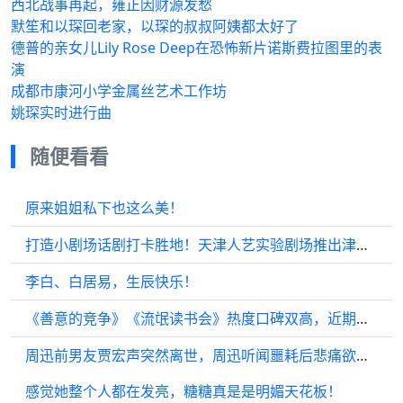
西北战事再起，雍正因财源发愁
默笙和以琛回老家，以琛的叔叔阿姨都太好了
德普的亲女儿Lily Rose Deep在恐怖新片诺斯费拉图里的表
演
成都市康河小学金属丝艺术工作坊
姚琛实时进行曲
随便看看
原来姐姐私下也这么美！
打造小剧场话剧打卡胜地！天津人艺实验剧场推出津味戏剧周末常态化演出
李白、白居易，生辰快乐！
《善意的竞争》《流氓读书会》热度口碑双高，近期上新韩剧有何看点？
周迅前男友贾宏声突然离世，周迅听闻噩耗后悲痛欲绝，独自锁在房间一周
感觉她整个人都在发亮，糖糖真是是明媚天花板！