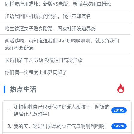
同样贾府用蜡烛：新版VS老版，新版喜欢用白蜡烛
江语晨回国机场质问代拍，代拍不知其名
哈兰德遭女子贴身蹭蹭，网友批评没边界感
两活爹啊，就知道逗我们star玩啊啊啊啊，就欺负我们
star不会说话！
长珩仙君下凡历劫 颠覆往日高冷形象
你们俩一定程度上也算同频了
热点生活
哪怕牺牲自己也要保护好爱人和孩子，阿银的
20105
结局让人意难平！
我的天，这溢出屏幕的少年气息啊啊啊啊啊！
19528