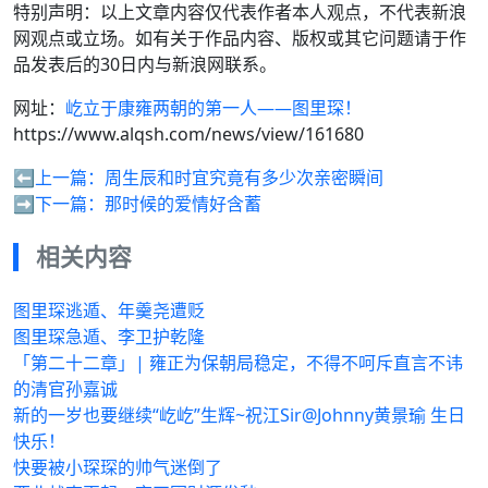
特别声明：以上文章内容仅代表作者本人观点，不代表新浪
网观点或立场。如有关于作品内容、版权或其它问题请于作
品发表后的30日内与新浪网联系。
网址：
屹立于康雍两朝的第一人——图里琛！
https://www.alqsh.com/news/view/161680
⬅️上一篇：
周生辰和时宜究竟有多少次亲密瞬间
➡️下一篇：
那时候的爱情好含蓄
相关内容
图里琛逃遁、年羹尧遭贬
图里琛急遁、李卫护乾隆
「第二十二章」| 雍正为保朝局稳定，不得不呵斥直言不讳
的清官孙嘉诚
新的一岁也要继续“屹屹”生辉~祝江Sir@Johnny黄景瑜 生日
快乐！
快要被小琛琛的帅气迷倒了