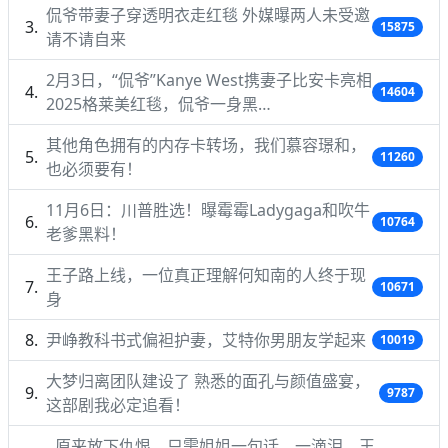
侃爷带妻子穿透明衣走红毯 外媒曝两人未受邀
15875
请不请自来
2月3日，“侃爷”Kanye West携妻子比安卡亮相
14604
2025格莱美红毯，侃爷一身黑…
其他角色拥有的内存卡转场，我们慕容璟和，
11260
也必须要有！
11月6日：川普胜选！曝霉霉Ladygaga和吹牛
10764
老爹黑料！
王子路上线，一位真正理解何知南的人终于现
10671
身
尹峥教科书式偏袒护妻，艾特你男朋友学起来
10019
大梦归离团队建设了 熟悉的面孔与颜值盛宴，
9787
这部剧我必定追看！
原来放下仇恨，只需姐姐一句话，一滴泪，王