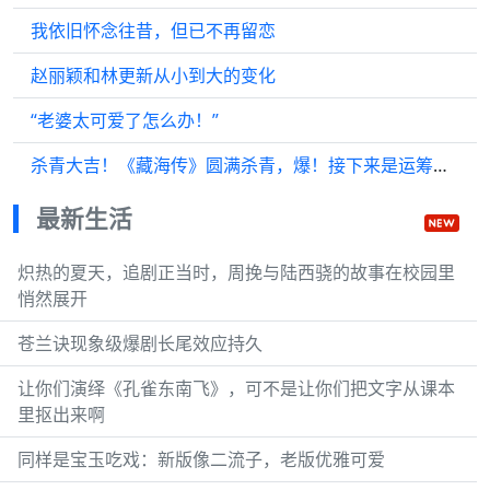
我依旧怀念往昔，但已不再留恋
赵丽颖和林更新从小到大的变化
“老婆太可爱了怎么办！”
杀青大吉！《藏海传》圆满杀青，爆！接下来是运筹帷幄的藏海大人
最新生活
炽热的夏天，追剧正当时，周挽与陆西骁的故事在校园里
悄然展开
苍兰诀现象级爆剧长尾效应持久
让你们演绎《孔雀东南飞》，可不是让你们把文字从课本
里抠出来啊
同样是宝玉吃戏：新版像二流子，老版优雅可爱