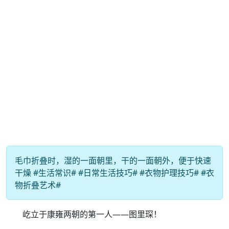
毛巾折叠时，湿的一面朝里，干的一面朝外，便于快速
干燥 #生活常识# #日常生活技巧# #衣物护理技巧# #衣
物折叠艺术#
屹立于康雍两朝的第一人——图里琛！