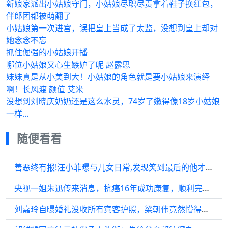
新娘家派出小姑娘守门，小姑娘尽职尽责拿着鞋子换红包，
伴郎团都被萌翻了
小姑娘第一次进宫，误把皇上当成了太监，没想到皇上却对
她念念不忘
抓住倔强的小姑娘开播
哪位小姑娘又心生嫉妒了呢 赵露思
妹妹真是从小美到大！小姑娘的角色就是要小姑娘来演绎
啊！长风渡 颜值 艾米
没想到刘晓庆奶奶还是这么水灵，74岁了嫩得像18岁小姑娘
一样…
随便看看
善恶终有报!汪小菲曝与儿女日常,发现笑到最后的他才是人生赢家
央视一姐朱迅传来消息，抗癌16年成功康复，顺利完成半程马拉松
刘嘉玲自曝婚礼没收所有宾客护照，梁朝伟竟然懵得不知道要结婚