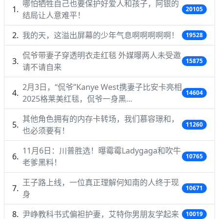
哪怕牺牲自己也要保护好爱人和孩子，阿银的
20105
结局让人意难平！
我的天，这溢出屏幕的少年气息啊啊啊啊啊！
19528
侃爷带妻子穿透明衣走红毯 外媒曝两人未受邀
15875
请不请自来
2月3日，“侃爷”Kanye West携妻子比安卡亮相
14604
2025格莱美红毯，侃爷一身黑…
其他角色拥有的内存卡转场，我们慕容璟和，
11260
也必须要有！
11月6日：川普胜选！曝霉霉Ladygaga和吹牛
10765
老爹黑料！
王子路上线，一位真正理解何知南的人终于现
10671
身
尹峥教科书式偏袒护妻，艾特你男朋友学起来
10019