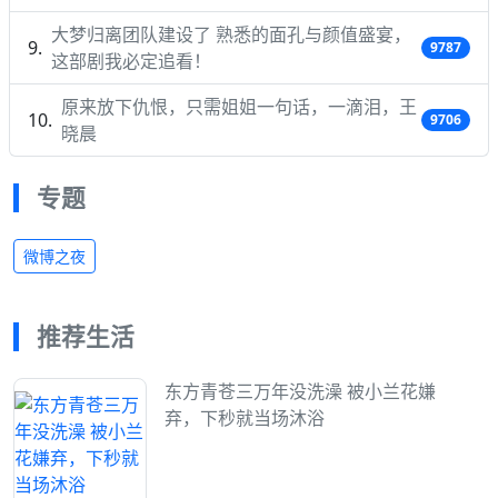
大梦归离团队建设了 熟悉的面孔与颜值盛宴，
9787
这部剧我必定追看！
原来放下仇恨，只需姐姐一句话，一滴泪，王
9706
晓晨
专题
微博之夜
推荐生活
东方青苍三万年没洗澡 被小兰花嫌
弃，下秒就当场沐浴