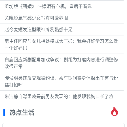
潍坊版《甄嬛》 ～嬛嬛有心机，皇后干着急！
关晓彤氧气感少女写真可爱养眼
赵今麦短发造型眼神冷冽酷感十足
房主任回应与女儿相处模式太压抑：我会好好学习怎么做
一个好妈妈
白鹿回应新剧配角加戏争议：剧组为打磨内容进行调整修
改很正常
曝侯明昊违反交规被约谈，乘车期间将身体探出车窗与粉
丝打招呼
朱洁静自曝患癌是前男友发现的：他发现我胸口长了痘
热点生活