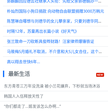
郭麒麟回应德云社继承人头衔：先给父亲郭德纲办一场告别演出
朴灿烈国际小狗日捐款 向动物自由联盟捐赠3000万韩元
陈慧琳自曝想与刘德华的女儿攀亲家，只要刘德华同意，俩儿子随便他挑
时隔12年，苏童再出长篇小说《好天气》
张兰致命一刀砍断具俊晔财路！汪家律师爆锤铁证
马筱梅5月婚礼不取消，不介意和大S儿女合住，这个后妈还不错
高以翔去世快6年…
最新生活
东方青苍三万年没洗澡 被小兰花嫌弃，下秒就当场沐浴
韩国人入伍释放天性了
“你们都走了…姬发该怎么办啊…”