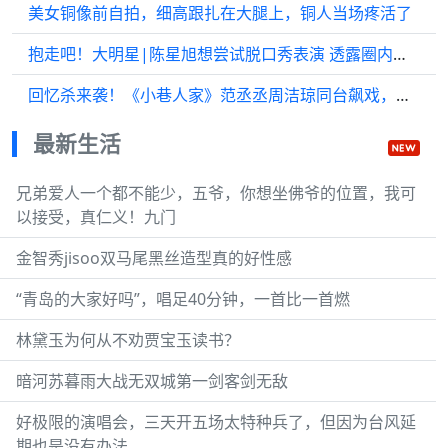
美女铜像前自拍，细高跟扎在大腿上，铜人当场疼活了
抱走吧！大明星|陈星旭想尝试脱口秀表演 透露圈内偶像是胡歌
回忆杀来袭！《小巷人家》范丞丞周洁琼同台飙戏，演技细腻，剧情引人入胜！
最新生活
兄弟爱人一个都不能少，五爷，你想坐佛爷的位置，我可
以接受，真仁义！九门
金智秀jisoo双马尾黑丝造型真的好性感
“青岛的大家好吗”，唱足40分钟，一首比一首燃
林黛玉为何从不劝贾宝玉读书？
暗河苏暮雨大战无双城第一剑客剑无敌
好极限的演唱会，三天开五场太特种兵了，但因为台风延
期也是没有办法