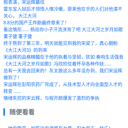
假表演，宋运辉最炫
雷东宝入狱后才领悟人情冷暖，原来他在乎的人们对他漠不
关心， 大江大河
8.8分的国产王炸剧最终章来了！
看这情形…… 杨巡你小子汗流浃背了吧 大江大河之岁月如歌
董子健 董子健
终于熬到了第三年，明天就能见到我的宋梁了，真心期盼
《大江大河3》的到来
宋运辉的品格精髓在于他的执着与坚韧，犹如 奏响生活强音
《大江大河之岁月如歌》冯欣欣仗着怀孕各种作妖……
总有一天我会回来的！灰太狼这么多年没办到，我们宋运辉
做到了！
宋运辉在彭阳农药厂完成了，从技术型人才向全面型人才的
转变 ……
情绪失控的宋云辉，与程开颜爆发了激烈的争执
随便看看