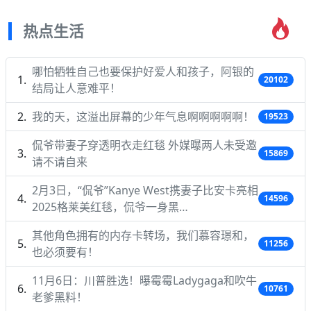
热点生活
哪怕牺牲自己也要保护好爱人和孩子，阿银的
20102
结局让人意难平！
我的天，这溢出屏幕的少年气息啊啊啊啊啊！
19523
侃爷带妻子穿透明衣走红毯 外媒曝两人未受邀
15869
请不请自来
2月3日，“侃爷”Kanye West携妻子比安卡亮相
14596
2025格莱美红毯，侃爷一身黑…
其他角色拥有的内存卡转场，我们慕容璟和，
11256
也必须要有！
11月6日：川普胜选！曝霉霉Ladygaga和吹牛
10761
老爹黑料！