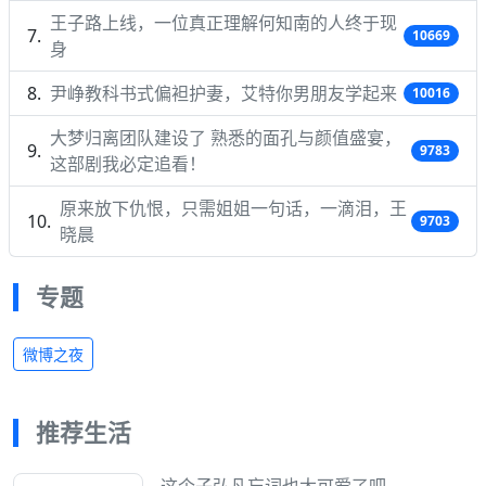
王子路上线，一位真正理解何知南的人终于现
10669
身
尹峥教科书式偏袒护妻，艾特你男朋友学起来
10016
大梦归离团队建设了 熟悉的面孔与颜值盛宴，
9783
这部剧我必定追看！
原来放下仇恨，只需姐姐一句话，一滴泪，王
9703
晓晨
专题
微博之夜
推荐生活