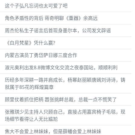
这个子弘凡忘词也太可爱了吧
角色矛盾性的背后 蒋奇明聊《重器》余高远
周杰伦私生子谣言后首现身墨尔本，公司发文辟谣
《白月梵星》凭什么赢?
内蒙古演员丁勇岱萨日娜三度合作
淑元奥利出发8.8微博文化交流之夜泰国站，顺顺利利
历经多年深耕一路并肩成长，杨幂赵丽颖唐嫣刘诗诗，铸
就属于85花的辉煌篇章
顾里仗着抓住把柄 嚣张挑衅总裁，总裁一点不慌笑了
张雅琪少见主持人只顾自己，直接占用嘉宾椅子毛毯，现
场细节看得让人无比尴尬
焦大不会爱上林妹妹，但是薛蟠会爱上林妹妹