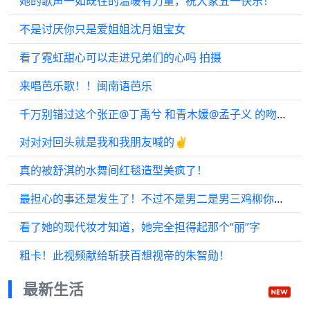
她的歌声一如既往的温暖有力量，祝大家五一快乐！
不是讨厌你只是爱姐姐沈月姐宝女
看了霓虹甜心可以走进兄弟们的心吗 拍摄
来唱芭乐歌！！闽南语芭乐
千万别错过这个张正@丁禹兮 和青木媛@孟子义 的吻戏reaction啊
对对对回头就是我和我朋友喊的✌️
真的被舒淇的水舞间红毯造型美疯了！
最担心的事还是发生了！不过不是男二是男三鸡柳你也是好起来了！
看了她的现代妆才知道，她完全担得起那个“丽”字
粗卡！此视频献给斩获百想视帝的朱智勋！
最新生活