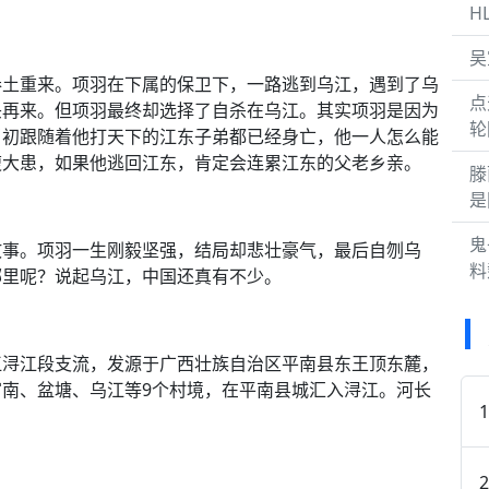
H
吴
卷土重来。项羽在下属的保卫下，一路逃到乌江，遇到了乌
点
头再来。但项羽最终却选择了自杀在乌江。其实项羽是因为
轮
当初跟随着他打天下的江东子弟都已经身亡，他一人怎么能
腹大患，如果他逃回江东，肯定会连累江东的父老乡亲。
滕
是
鬼
故事。项羽一生刚毅坚强，结局却悲壮豪气，最后自刎乌
料
哪里呢？说起乌江，中国还真有不少。
江浔江段支流，发源于广西壮族自治区平南县东王顶东麓，
南、盆塘、乌江等9个村境，在平南县城汇入浔江。河长