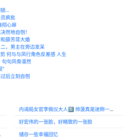
锁…
全员疯批
痛彻心扉
然决然地自刎！
蘅和薛芳菲大婚
男二，男主在旁边发呆
混剪 何与与凤行角色反差感 人生
，句句风骨凛然
”
接过后立刻自刎
内谒局女官李佩仪大人1️⃣ 帅菠真是迷倒一片 开机首日就盼着早日播出
好宏伟的一张脸，好精致的一张脸
二男儿当自强
储存一些幸福回忆