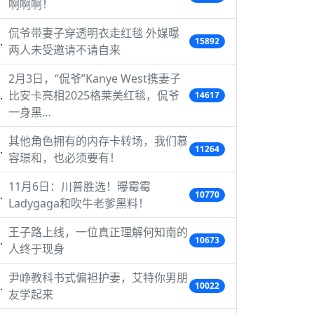
啊啊啊！
侃爷带妻子穿透明衣走红毯 外媒曝
15892
两人未受邀请不请自来
2月3日，“侃爷”Kanye West携妻子
比安卡亮相2025格莱美红毯，侃爷
14617
一身黑…
其他角色拥有的内存卡转场，我们慕
11264
容璟和，也必须要有！
11月6日：川普胜选！曝霉霉
10770
Ladygaga和吹牛老爹黑料！
王子路上线，一位真正理解何知南的
10673
人终于现身
尹峥教科书式偏袒护妻，艾特你男朋
10022
友学起来