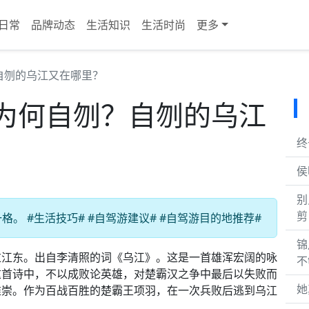
日常
品牌动态
生活知识
生活时尚
更多
自刎的乌江又在哪里？
为何自刎？自刎的乌江
终
侯
别
剪
。 #生活技巧# #自驾游建议# #自驾游目的地推荐#
锦
过江东。出自李清照的词《乌江》。这是一首雄浑宏阔的咏
不
这首诗中，不以成败论英雄，对楚霸汉之争中最后以失败而
她
推崇。作为百战百胜的楚霸王项羽，在一次兵败后逃到乌江