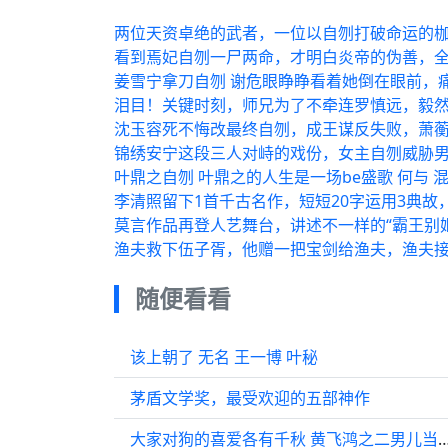
两位天资卓绝的武者，一位以自刎打破命运的枷
看到焉妃自刎一尸两命，才明白炎帝的伪善，
姜雪宁拿刀自刎 谢危眼睁睁看着她倒在眼前，
泪目！关键时刻，师兄为了不牵连罗慎远，毅
沈玉容死不悔改最终自刎，成王谋反失败，萧
锦绣安宁这段三人对峙的戏份，女主自刎威胁
叶鼎之自刎 叶鼎之的人生是一场be盛歌 何与 
李清照留下1首千古名作，短短20字运用3典故
莫言作品再登人艺舞台，讲述不一样的“霸王别姬
渔夫救下伍子胥，他赠一把宝剑给渔夫，渔夫
随便看看
该上朝了 无名 王一博 叶秘
茅盾文学奖，最受欢迎的五部神作
大家对狗的喜爱各有千秋 黄飞鸿之