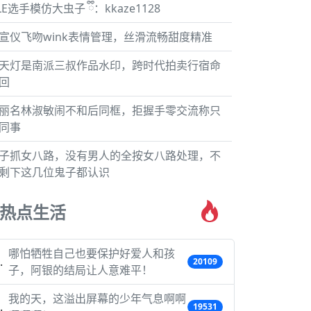
LE选手模仿大虫子 ྀི：kkaze1128
宣仪飞吻wink表情管理，丝滑流畅甜度精准
天灯是南派三叔作品水印，跨时代拍卖行宿命
回
丽名林淑敏闹不和后同框，拒握手零交流称只
同事
子抓女八路，没有男人的全按女八路处理，不
剩下这几位鬼子都认识
热点生活
哪怕牺牲自己也要保护好爱人和孩
20109
子，阿银的结局让人意难平！
我的天，这溢出屏幕的少年气息啊啊
19531