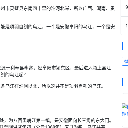
宿州市灵璧县东南四十里的沱河北岸，所以广西、湖南、贵
。
可能是项羽自刎的乌江，一个是安徽阜阳的乌江，一个是安
发源于利辛县李寨，经阜阳市颍东区，最后进入颍上县江
自刎的乌江呢？
这条乌江在淮河以北，所以这并不是项羽自刎的乌江。
界处，为八百里皖江第一镇，是安徽面向长三角的东大门。
县至明洪武年初（公元1368年）废县为镇，乌江共有