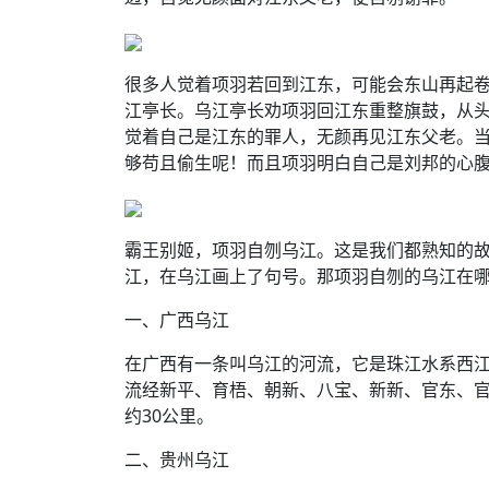
很多人觉着项羽若回到江东，可能会东山再起
江亭长。乌江亭长劝项羽回江东重整旗鼓，从
觉着自己是江东的罪人，无颜再见江东父老。
够苟且偷生呢！而且项羽明白自己是刘邦的心
霸王别姬，项羽自刎乌江。这是我们都熟知的
江，在乌江画上了句号。那项羽自刎的乌江在
一、广西乌江
在广西有一条叫乌江的河流，它是珠江水系西
流经新平、育梧、朝新、八宝、新新、官东、官
约30公里。
二、贵州乌江