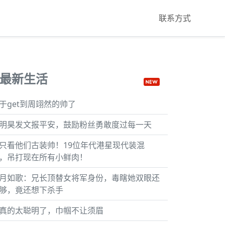
联系方式
最新生活
于get到周翊然的帅了
明昊发文报平安，鼓励粉丝勇敢度过每一天
只看他们古装帅！19位年代港星现代装混
，吊打现在所有小鲜肉！
月如歌：兄长顶替女将军身份，毒瞎她双眼还
够，竟还想下杀手
真的太聪明了，巾帼不让须眉