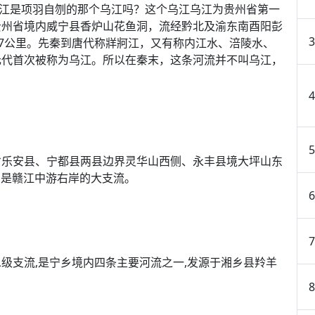
乌江是项羽自刎的那个乌江吗？这个乌江乌江为贵州省第一
贵州省境内威宁县香炉山花鱼洞，流经黔北及渝东南酉阳彭
37公里。先秦到唐代称牂牁江，又有称内江水、涪陵水、
元代首次被称为乌江。所以在秦末，这条河流并不叫乌江，
省乐安县、宁都县两县边界灵华山西侧、永丰县境大坪山东
里，是赣江中游右岸的大支流。
级支流,是宁乡境内四条主要河流之一,发源于湘乡县羚羊