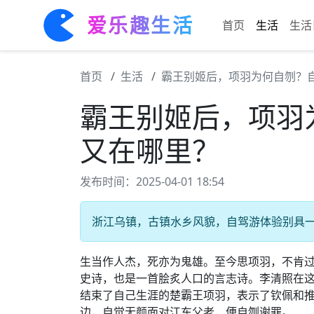
爱乐趣生活
首页
生活
生活
首页
生活
霸王别姬后，项羽为何自刎？
霸王别姬后，项羽
又在哪里？
发布时间：2025-04-01 18:54
浙江乌镇，古镇水乡风貌，自驾游体验别具一格
生当作人杰，死亦为鬼雄。至今思项羽，不肯
史诗，也是一首脍炙人口的言志诗。李清照在
结束了自己生涯的楚霸王项羽，表示了钦佩和
边，自觉无颜面对江东父老，便自刎谢罪。