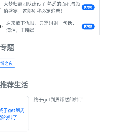
大梦归离团队建设了 熟悉的面孔与颜
9790
值盛宴，这部剧我必定追看！
原来放下仇恨，只需姐姐一句话，一
9709
滴泪，王晓晨
专题
微博之夜
推荐生活
终于get到周翊然的帅了