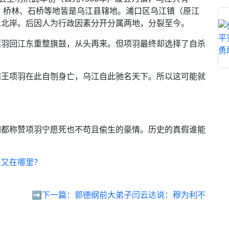
塘、桥林、石桥等地皆是乌江县辖地。浦口区乌江镇（原江
江北岸。后因人为行政因素分开分属两地，分裂至今。
项羽回江东重整旗鼓，从头再来。但项羽最终却选择了自杀
霸王项羽在此自刎身亡，乌江自此驰名天下。所以这可能就
们都称赞项羽宁愿死也不苟且偷生的豪情。历史的真假谁能
江又在哪里？
➡️下一篇：
郭德纲前大弟子闫云达说：穆为利不