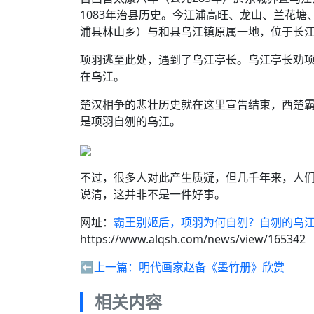
1083年治县历史。今江浦高旺、龙山、兰花
浦县林山乡）与和县乌江镇原属一地，位于长
项羽逃至此处，遇到了乌江亭长。乌江亭长劝
在乌江。
楚汉相争的悲壮历史就在这里宣告结束，西楚
是项羽自刎的乌江。
不过，很多人对此产生质疑，但几千年来，人
说清，这并非不是一件好事。
网址：
霸王别姬后，项羽为何自刎？自刎的乌
https://www.alqsh.com/news/view/165342
⬅️上一篇：
明代画家赵备《墨竹册》欣赏
相关内容