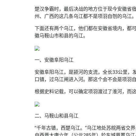
楚汉争霸时，最后决战的地方位于现今安徽省
州、广西的这几条乌江都不是项羽自刎的乌江
下面还有两个乌江，他们都在安徽省境内，都
徽马鞍山市和县的乌江。
一、安徽阜阳乌江
安徽阜阳乌江，是颍河的支流，全长33公里，
口镇，过乌江闸进入河。那这个会不会是项羽
根据史料记载，可以确定项羽渡过了淮河，而
二、马鞍山和县乌江
“千年古镇，西楚乌江。”乌江地处苏皖两省交
自西晋太康六年（公元285年）於东城界置乌江