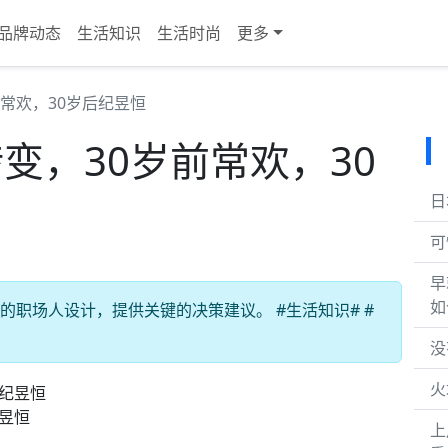
品牌动态
生活知识
生活时尚
更多
前常欢，30岁后纪昱恒
转变，30岁前常欢，30
日
可
早
如
岁的职场人设计，提供关键的决策建议。 #生活知识# #
没
火
纪昱恒
上