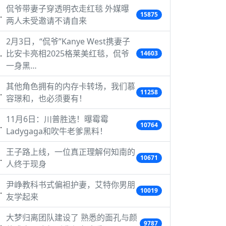
侃爷带妻子穿透明衣走红毯 外媒曝
15875
两人未受邀请不请自来
2月3日，“侃爷”Kanye West携妻子
比安卡亮相2025格莱美红毯，侃爷
14603
一身黑…
其他角色拥有的内存卡转场，我们慕
11258
容璟和，也必须要有！
11月6日：川普胜选！曝霉霉
10764
Ladygaga和吹牛老爹黑料！
王子路上线，一位真正理解何知南的
10671
人终于现身
尹峥教科书式偏袒护妻，艾特你男朋
10019
友学起来
大梦归离团队建设了 熟悉的面孔与颜
9787