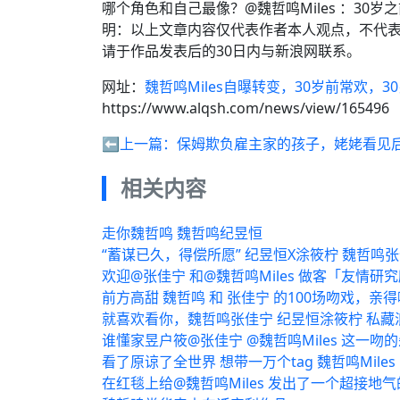
哪个角色和自己最像？@魏哲鸣Miles ：30
明：以上文章内容仅代表作者本人观点，不代
请于作品发表后的30日内与新浪网联系。
网址：
魏哲鸣Miles自曝转变，30岁前常欢，3
https://www.alqsh.com/news/view/165496
⬅️上一篇：
保姆欺负雇主家的孩子，姥姥看见
相关内容
走你魏哲鸣 魏哲鸣纪昱恒
“蓄谋已久，得偿所愿” 纪昱恒X涂筱柠 魏哲鸣
欢迎@张佳宁 和@魏哲鸣Miles 做客「友情研
前方高甜 魏哲鸣 和 张佳宁 的100场吻戏，亲
就喜欢看你，魏哲鸣张佳宁 纪昱恒涂筱柠 私藏
谁懂家昱户筱@张佳宁 @魏哲鸣Miles 这一吻
看了原谅了全世界 想带一万个tag 魏哲鸣Miles
在红毯上给@魏哲鸣Miles 发出了一个超接地