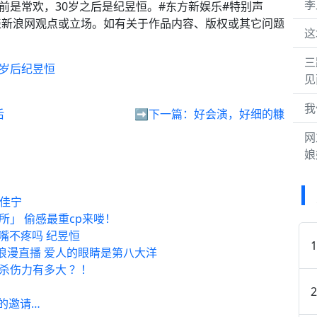
季
岁之前是常欢，30岁之后是纪昱恒。#东方新娱乐#特别声
表新浪网观点或立场。如有关于作品内容、版权或其它问题
这
三
0岁后纪昱恒
见
我
后
➡️下一篇：
好会演，好细的糠
网
娘
张佳宁
究所」 偷感最重cp来喽！
得嘴不疼吗 纪昱恒
浪漫直播 爱人的眼睛是第八大洋
的杀伤力有多大 ？！
气的邀请…