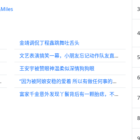
les
金靖调侃丁程鑫跳舞吐舌头
文艺表演搞笑一幕，小朋友忘记动作队友直接“递答案”
王安宇被赞眼神温柔似深情狗狗眼
0周年,现场感性落泪
“因为被阿娘安稳的爱着 所以有做任何事的勇气”
富家千金意外发现丫鬟背后有一颗胎痣，不料竟认出是失散二十年的妹妹