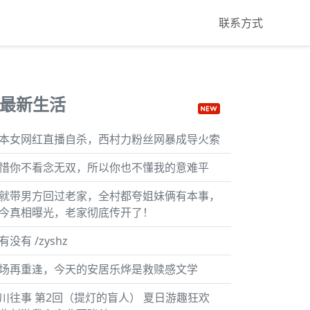
联系方式
最新生活
本女网红直播自杀，西村力粉丝网暴成导火索
惜你不看念无双，所以你也不懂我的意难平
就带男方回过老家，全村都夸姐妹俩有本事，
今真相曝光，老家彻底传开了！
有没有 /zyshz
场再重逢，今天的安居乐烨是救赎感文学
川往事 第2回（提灯的盲人） 夏日游趣狂欢