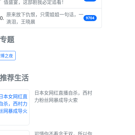
值盛宴，这部剧我必定追看！
原来放下仇恨，只需姐姐一句话，一
9704
滴泪，王晓晨
专题
微博之夜
推荐生活
日本女网红直播自杀，西村
力粉丝网暴成导火索
可惜你不看念无双，所以你