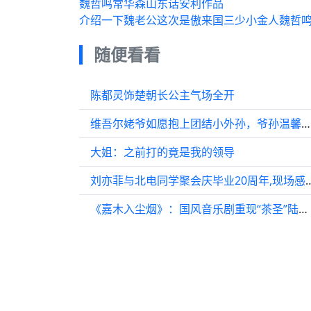
魏哲鸣常华森山东话安利作品
介绍一下魏老公这次是傲来国三少小金人魏哲鸣Mi
随便看看
陈都灵饰楚朝长公主气场全开
维吾尔姥爷如愿抱上团结小外孙，爷孙温馨同框，幸福感爆棚！
大姐：之前打的竟是我的领导
刘亦菲与北电同学聚会庆毕业2
《嘉木入尘烟》：国风音乐剧重现“茶圣”陆羽传奇