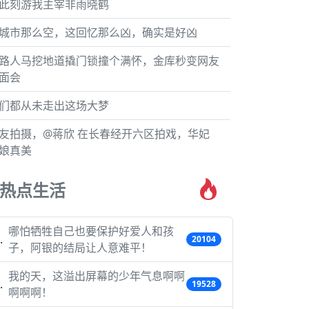
此刻游我主宰非雨晓鹤
城市那么空，这回忆那么凶，确实是好凶
路人马挖地道撬门锁撞个满怀，金库秒变网友
面会
们都从未走出这场大梦
友拍摄，@蒋欣 在长春经开六区拍戏，华妃
娘真美
热点生活
哪怕牺牲自己也要保护好爱人和孩
20104
子，阿银的结局让人意难平！
我的天，这溢出屏幕的少年气息啊啊
19528
啊啊啊！