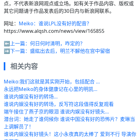
点，不代表新浪网观点或立场。如有关于作品内容、版权或
其它问题请于作品发表后的30日内与新浪网联系。
网址：
Meiko：谁说LPL没有好的配音？
https://www.alqsh.com/news/view/165855
⬅️上一篇：
何日何时清明，咋定的？
➡️下一篇：
盛紘出去后，明兰不解他在宫中留宿
相关内容
Meiko:我们这就是其实刚开始，包括配合 …
永远把Meiko的身体健康记在心里的明凯…
谁说内娱没有好的转场…
谁说内娱没有好的转场，反写符这段值得反复观看
端午接住了燕子京的眼泪 谁说内娱没有好镜头…
潜台词：她走了谁伺候你 谁说中国没有好的恐怖片？麦琳当
上调解员了！
谁说内娱没有好镜头！这小永夜真的太棒了 爱到不行 导演你