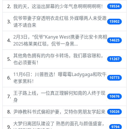
我的天，这溢出屏幕的少年气息啊啊啊啊啊！
19534
侃爷带妻子穿透明衣走红毯 外媒曝两人未受邀
15902
请不请自来
2月3日，“侃爷”Kanye West携妻子比安卡亮相
14625
2025格莱美红毯，侃爷一身黑…
其他角色拥有的内存卡转场，我们慕容璟和，
11267
也必须要有！
11月6日：川普胜选！曝霉霉Ladygaga和吹牛
10773
老爹黑料！
王子路上线，一位真正理解何知南的人终于现
10676
身
尹峥教科书式偏袒护妻，艾特你男朋友学起来
10026
大梦归离团队建设了 熟悉的面孔与颜值盛宴，
9794