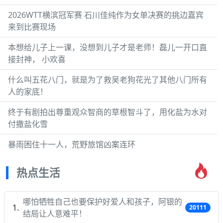
2026WTT横滨冠军赛 石川佳纯作为女单决赛的挑边嘉宾
来到比赛现场
本想给儿子上一课，没想到儿子才是老师！磊儿一开口直
接封神， 小欢喜
什么叫五花八门，就是为了救吴老狗花光了其他八门所有
人的家底！
终于有剧拍出尊重观众智商的草根智斗了，用化盐为水对
付撒盐化雪
暴雨困住十一人，荒野旅馆凶案连环
热点生活
哪怕牺牲自己也要保护好爱人和孩子，阿银的
20111
结局让人意难平！