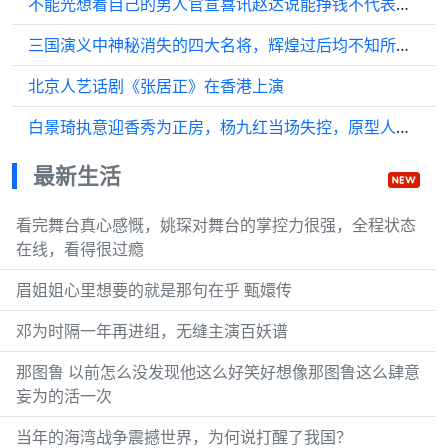
不能光想着自己的男人官宣喜讯赵达说能挣钱不代表不用管家里
三国演义中神秘消失的四大名将，辉煌过后均不知所终，他们去哪了？
北京人艺话剧《张居正》在香港上演
白景琦执意迎香秀为正房，杨九红当场失控，原型人物更是胆魄惊人
最新生活
看完舞台真心感慨，姚琛对舞台的掌控力很强，全程状态
在线，看得很过瘾
眉姐姐心里想要的就是那句在乎 甄嬛传
邓为时隔一年再进组，无缝主演百妖谱
那图鲁 以前怎么没发现他这么好笑好想像那图鲁这么肆意
妄为的活一次
当年的海湾战争震撼世界，为何说打醒了我国？