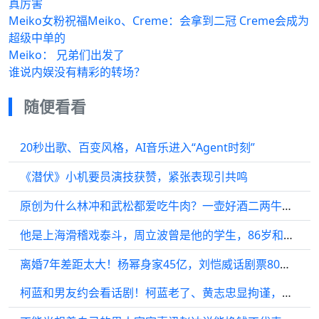
真厉害
Meiko女粉祝福Meiko、Creme：会拿到二冠 Creme会成为
超级中单的
Meiko： 兄弟们出发了
谁说内娱没有精彩的转场？
随便看看
20秒出歌、百变风格，AI音乐进入“Agent时刻”
《潜伏》小机要员演技获赞，紧张表现引共鸣
原创为什么林冲和武松都爱吃牛肉？一壶好酒二两牛肉，赛过神仙
他是上海滑稽戏泰斗，周立波曾是他的学生，86岁和妻子相继去世
离婚7年差距太大！杨幂身家45亿，刘恺威话剧票80元卖不动
柯蓝和男友约会看话剧！柯蓝老了、黄志忠显拘谨，相恋15年仍不婚