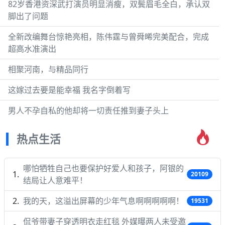
82岁香港资深武打演员明显消瘦，双鬓眉毛全白，承认双
脚出了问题
全新改编舞台惊艳亮相，陈伟霆与曾舜晞完美配合，完成
超高水准演出
相聚河南，与精品同行
这嫁过去要是能幸福 我名字倒着写
男人不孕自私的他却将一切责任推到妻子头上
热点生活
哪怕牺牲自己也要保护好爱人和孩子，阿银的
20109
结局让人意难平！
我的天，这溢出屏幕的少年气息啊啊啊啊啊！
19531
侃爷带妻子穿透明衣走红毯 外媒曝两人未受邀