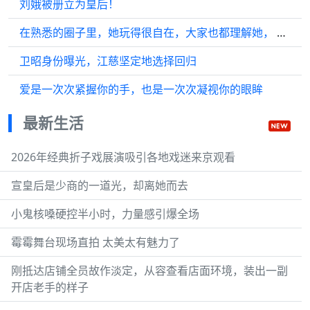
刘娥被册立为皇后！
在熟悉的圈子里，她玩得很自在，大家也都理解她， 赵丽颖
卫昭身份曝光，江慈坚定地选择回归
爱是一次次紧握你的手，也是一次次凝视你的眼眸
最新生活
2026年经典折子戏展演吸引各地戏迷来京观看
宣皇后是少商的一道光，却离她而去
小鬼核嗓硬控半小时，力量感引爆全场
霉霉舞台现场直拍 太美太有魅力了
刚抵达店铺全员故作淡定，从容查看店面环境，装出一副
开店老手的样子