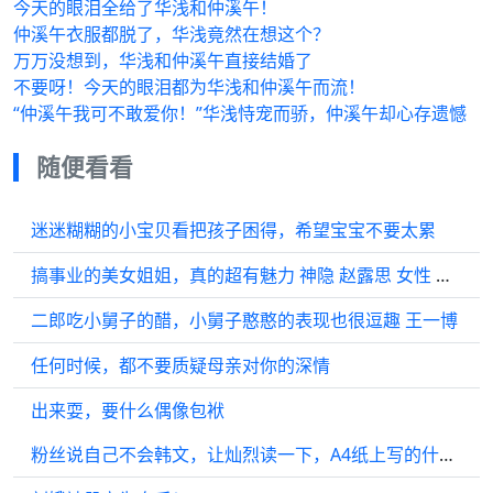
今天的眼泪全给了华浅和仲溪午！
仲溪午衣服都脱了，华浅竟然在想这个？
万万没想到，华浅和仲溪午直接结婚了
不要呀！今天的眼泪都为华浅和仲溪午而流！
“仲溪午我可不敢爱你！”华浅恃宠而骄，仲溪午却心存遗憾
随便看看
迷迷糊糊的小宝贝看把孩子困得，希望宝宝不要太累
搞事业的美女姐姐，真的超有魅力 神隐 赵露思 女性 加奈那 赵露思
二郎吃小舅子的醋，小舅子憨憨的表现也很逗趣 王一博
任何时候，都不要质疑母亲对你的深情
出来耍，要什么偶像包袱
粉丝说自己不会韩文，让灿烈读一下，A4纸上写的什么？ 纸上韩文：长得帅的男人