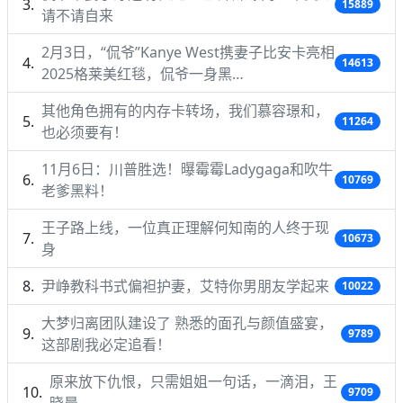
15889
请不请自来
2月3日，“侃爷”Kanye West携妻子比安卡亮相
14613
2025格莱美红毯，侃爷一身黑…
其他角色拥有的内存卡转场，我们慕容璟和，
11264
也必须要有！
11月6日：川普胜选！曝霉霉Ladygaga和吹牛
10769
老爹黑料！
王子路上线，一位真正理解何知南的人终于现
10673
身
尹峥教科书式偏袒护妻，艾特你男朋友学起来
10022
大梦归离团队建设了 熟悉的面孔与颜值盛宴，
9789
这部剧我必定追看！
原来放下仇恨，只需姐姐一句话，一滴泪，王
9709
晓晨