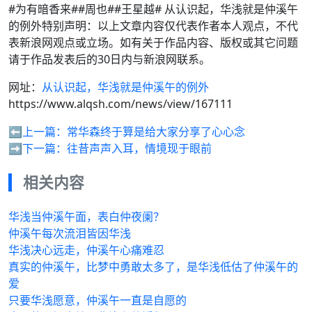
#为有暗香来##周也##王星越# 从认识起，华浅就是仲溪午
的例外特别声明：以上文章内容仅代表作者本人观点，不代
表新浪网观点或立场。如有关于作品内容、版权或其它问题
请于作品发表后的30日内与新浪网联系。
网址：
从认识起，华浅就是仲溪午的例外
https://www.alqsh.com/news/view/167111
⬅️上一篇：
常华森终于算是给大家分享了心心念
➡️下一篇：
往昔声声入耳，情境现于眼前
相关内容
华浅当仲溪午面，表白仲夜阑？
仲溪午每次流泪皆因华浅
华浅决心远走，仲溪午心痛难忍
真实的仲溪午，比梦中勇敢太多了，是华浅低估了仲溪午的
爱
只要华浅愿意，仲溪午一直是自愿的