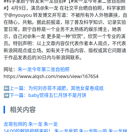
#科学家颜宁转发朱一龙自拍#【#朱一龙今年第二张自拍照
#】4月9日，演员@朱一龙 在社交平台晒自拍照，科学家颜
宁@nyouyou 转发博文并写道：不被所有外人外物裹挟，自
在随心，共勉。据此前报道，除了普及科学知识、记录实验
室日常，颜宁自称是一个业务不太熟练的娱乐博主，她表
示，自己对@朱一龙 更多是一种“欣赏”，欣赏一个专业的演
员。特别声明：以上文章内容仅代表作者本人观点，不代表
新浪网观点或立场。如有关于作品内容、版权或其它问题请
于作品发表后的30日内与新浪网联系。
网址：
朱一龙今年第二张自拍照
https://www.alqsh.com/news/view/167654
⬅️上一篇：
为何刘亦菲不减肥，其他女星卷成纸
➡️下一篇：
baby觉得五仁月饼不是月饼
相关内容
龙哥包帅的 朱一龙 朱一龙
14:00的解锁视频来啦！ 朱一龙吴邪 朱一龙陈一鸣 朱一龙林