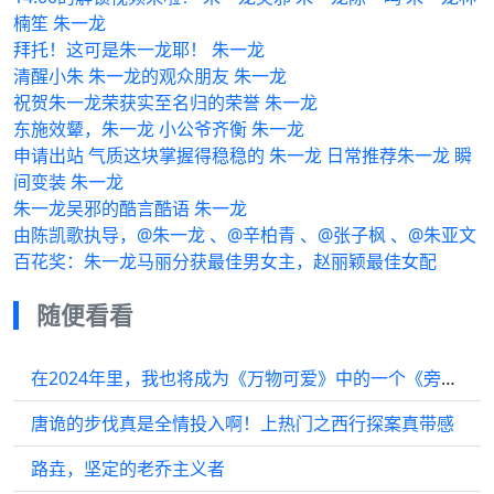
楠笙 朱一龙
拜托！这可是朱一龙耶！ 朱一龙
清醒小朱 朱一龙的观众朋友 朱一龙
祝贺朱一龙荣获实至名归的荣誉 朱一龙
东施效颦，朱一龙 小公爷齐衡 朱一龙
申请出站 气质这块掌握得稳稳的 朱一龙 日常推荐朱一龙 瞬
间变装 朱一龙
朱一龙吴邪的酷言酷语 朱一龙
由陈凯歌执导，@朱一龙 、@辛柏青 、@张子枫 、@朱亚文
百花奖：朱一龙马丽分获最佳男女主，赵丽颖最佳女配
随便看看
在2024年里，我也将成为《万物可爱》中的一个《旁观者》吧，祝各位新年快乐!
唐诡的步伐真是全情投入啊！上热门之西行探案真带感
路垚，坚定的老乔主义者