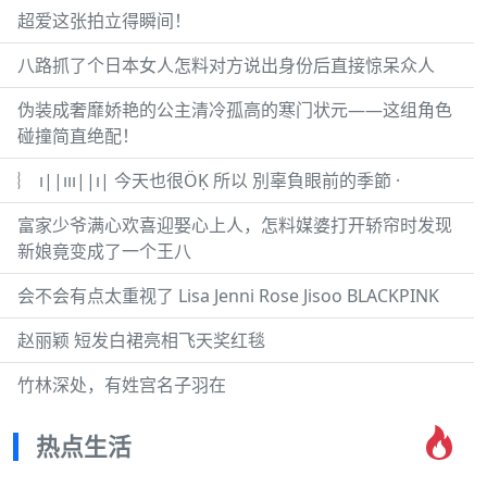
超爱这张拍立得瞬间！
八路抓了个日本女人怎料对方说出身份后直接惊呆众人
伪装成奢靡娇艳的公主清冷孤高的寒门状元——这组角色
碰撞简直绝配！
︴ ı||ııı||ı| 今天也很ÖḲ 所以 別辜負眼前的季節 ·
富家少爷满心欢喜迎娶心上人，怎料媒婆打开轿帘时发现
新娘竟变成了一个王八
会不会有点太重视了 Lisa Jenni Rose Jisoo BLACKPINK
赵丽颖 短发白裙亮相飞天奖红毯
竹林深处，有姓宫名子羽在
热点生活