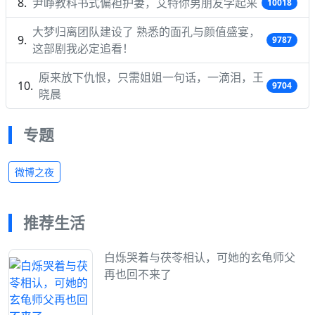
尹峥教科书式偏袒护妻，艾特你男朋友学起来
10018
大梦归离团队建设了 熟悉的面孔与颜值盛宴，
9787
这部剧我必定追看！
原来放下仇恨，只需姐姐一句话，一滴泪，王
9704
晓晨
专题
微博之夜
推荐生活
白烁哭着与茯苓相认，可她的玄龟师父
再也回不来了