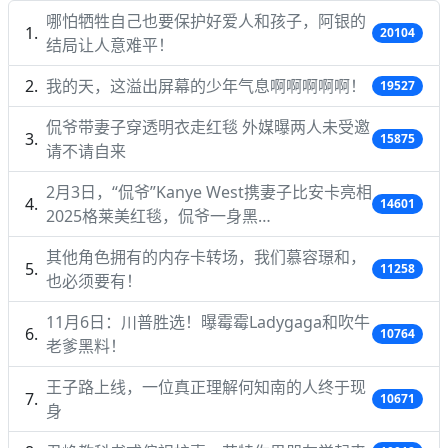
哪怕牺牲自己也要保护好爱人和孩子，阿银的
20104
结局让人意难平！
我的天，这溢出屏幕的少年气息啊啊啊啊啊！
19527
侃爷带妻子穿透明衣走红毯 外媒曝两人未受邀
15875
请不请自来
2月3日，“侃爷”Kanye West携妻子比安卡亮相
14601
2025格莱美红毯，侃爷一身黑…
其他角色拥有的内存卡转场，我们慕容璟和，
11258
也必须要有！
11月6日：川普胜选！曝霉霉Ladygaga和吹牛
10764
老爹黑料！
王子路上线，一位真正理解何知南的人终于现
10671
身