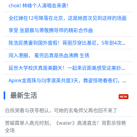
chok! 林峰个人演唱会来袭！
全红婵在12号降落在北京，这是她首次见到这样的场面
享受 张碧晨与萧敬腾导师的精彩合作曲
陈浩民携妻到国外度假！蒋丽莎穿比基尼，5年剖4次肚子毫无疤痕
闯入港圈， 看完后真是热血沸腾 生锈
延世大学校庆真是美翻天！一起来近距离感受这美妙瞬间吧!
Apink金南珠与DJ李淑英共度3天，舞姿惊艳春卷们，SUNDY回归即将开启
最新生活
白烁哭着与茯苓相认，可她的玄龟师父再也回不来了
贺峻霖单人高光时刻，《water》高清直击！背影杀惊艳
全场