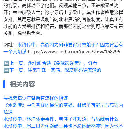
的背景，高俅动不了他们。反观其他三位，王进被逼着离
开；林冲家破人亡；徐宁最后上了梁山。其实作者故意这样
安排，其用意就是讽刺当时北宋黑暗的官僚制度，让真正有
才能的人受到排挤和陷害，而那些无能之辈则可以靠着裙带
关系，稳坐钓鱼台。
网址：
水浒传中，高衙内为何非要得到林娘子？因为背后有
一个大阴谋
https://www.alqsh.com/news/view/168795
⬅️上一篇：
@刘维 合跳《免我蹉跎苦》，谁看
➡️下一篇：
往来千载一悲鸿：深度解码徐悲鸿的
相关内容
寻找紫瞳少年背后有怎样的阴谋
《水浒传》中作者藏的最深的密码，林娘子可能早与高衙内
私通
水浒传中：林冲休妻事件，看懂了才知道，背后藏着什么
水浒传中，扈三娘为何嫁给王英也不愿嫁给林冲？因为他不