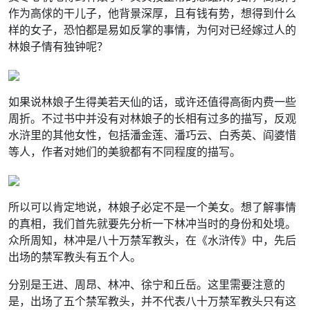
作为高俅的干儿子，他背景深厚，且有钱有势，想得到什么
样的女子，恐怕都是易如反掌的事情，为何对已经嫁过人的
林娘子情有独钟呢？
如果说林娘子生得美若天仙的话，或许还值得高衙内费一些
周折。不过书中并没有对林娘子的长相有过多的描写，反观
水浒里的其他女性，包括潘金莲、潘巧云、白秀英、阎婆惜
等人，作者对她们的美貌都有不同程度的描写。
所以可以肯定地说，林娘子必定不是一个美女。想了解事情
的真相，我们首先就要先分析一下林冲当时的身份和处境。
众所周知，林冲是八十万禁军教头，在《水浒传》中，先后
出场的禁军教头有五个人。
分别是王进、周昂、林冲、徐宁和丘岳。这里需要注意的
是，出场了五个禁军教头，并不代表八十万禁军教头只有这