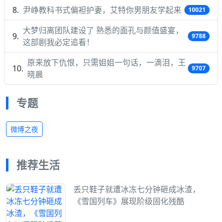
尹峥教科书式偏袒护妻，艾特你男朋友学起来
10021
大梦归离团队建设了 熟悉的面孔与颜值盛宴，
9788
这部剧我必定追看！
原来放下仇恨，只需姐姐一句话，一滴泪，王
9707
晓晨
专题
微博之夜
推荐生活
丢只鞋子就遭冰冻七分钟砸成冰渣，
《雪国列车》展现阶级固化残酷