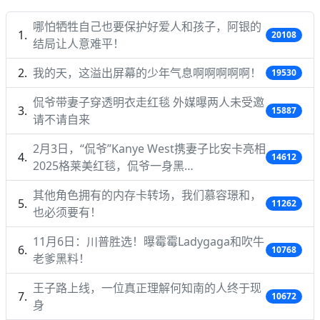
哪怕牺牲自己也要保护好爱人和孩子，阿银的
20108
结局让人意难平！
我的天，这溢出屏幕的少年气息啊啊啊啊啊！
19530
侃爷带妻子穿透明衣走红毯 外媒曝两人未受邀
15887
请不请自来
2月3日，“侃爷”Kanye West携妻子比安卡亮相
14612
2025格莱美红毯，侃爷一身黑…
其他角色拥有的内存卡转场，我们慕容璟和，
11262
也必须要有！
11月6日：川普胜选！曝霉霉Ladygaga和吹牛
10768
老爹黑料！
王子路上线，一位真正理解何知南的人终于现
10672
身