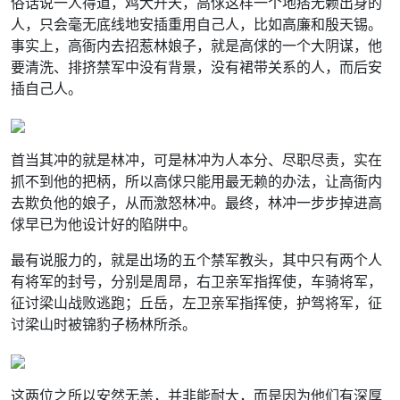
俗话说一人得道，鸡犬升天，高俅这样一个地痞无赖出身的
人，只会毫无底线地安插重用自己人，比如高廉和殷天锡。
事实上，高衙内去招惹林娘子，就是高俅的一个大阴谋，他
要清洗、排挤禁军中没有背景，没有裙带关系的人，而后安
插自己人。
首当其冲的就是林冲，可是林冲为人本分、尽职尽责，实在
抓不到他的把柄，所以高俅只能用最无赖的办法，让高衙内
去欺负他的娘子，从而激怒林冲。最终，林冲一步步掉进高
俅早已为他设计好的陷阱中。
最有说服力的，就是出场的五个禁军教头，其中只有两个人
有将军的封号，分别是周昂，右卫亲军指挥使，车骑将军，
征讨梁山战败逃跑；丘岳，左卫亲军指挥使，护驾将军，征
讨梁山时被锦豹子杨林所杀。
这两位之所以安然无恙，并非能耐大，而是因为他们有深厚