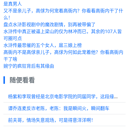
是真男人
又不是亲儿子，高俅为何宠着高衙内？你看看高衙内干了什
么！
盘点水浒影视剧中的魔改剧情，别再被带偏了
水浒传中真正被逼上梁山的仅为林冲而已，其余的107人皆
可圈可点
水浒传最悲催的五个女人，扈三娘上榜
高衙内不是高俅亲儿子，高俅为何如此宠着他？你看高衙内
干了啥
婉宁的疯狂背后有其缘由
随便看看
杨紫和李现曾经是北京电影学院的同届同学，这段缘分真是令人羡慕
谭乔连麦反诈老陈，老陈：我是瞬间火，瞬间翻车
前夫哥，情场失意观场，可是得意洋洋啊！