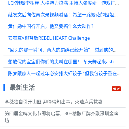
LCK魅魔李相赫 人格魅力拉满 主持人张度妍∶游戏打的好的人很多…
继发文后向佐再次录视频喊话：希望一路繁花的姐姐们你们不要再烦我妈了好不好？
黄仁勋中国行开启，他又要搞什么大动作？
安宥真×柳智敏REBEL HEART Challenge
“回头的那一瞬间，两人的羁绊已经开始”，甜到齁的那种！
想放假的宝宝们你们的尖叫在哪里！ 冬天舞起来ash卡点舞火星哥
陈梦跟家人一起过年必安排大虾饺子 “但我包饺子重在参与 ”
最新生活
李薇独自引开山匪 尹峥得知出事，火速点兵救妻
第四届金啤文化节即将启幕，30+精酿厂牌齐聚深圳金啤
坊