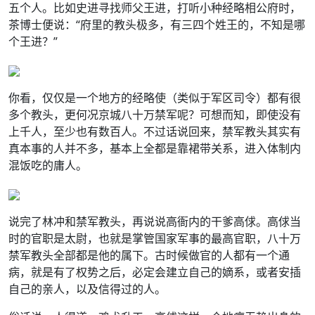
五个人。比如史进寻找师父王进，打听小种经略相公府时，
茶博士便说：“府里的教头极多，有三四个姓王的，不知是哪
个王进？”
你看，仅仅是一个地方的经略使（类似于军区司令）都有很
多个教头，更何况京城八十万禁军呢？可想而知，即使没有
上千人，至少也有数百人。不过话说回来，禁军教头其实有
真本事的人并不多，基本上全都是靠裙带关系，进入体制内
混饭吃的庸人。
说完了林冲和禁军教头，再说说高衙内的干爹高俅。高俅当
时的官职是太尉，也就是掌管国家军事的最高官职，八十万
禁军教头全部都是他的属下。古时候做官的人都有一个通
病，就是有了权势之后，必定会建立自己的嫡系，或者安插
自己的亲人，以及信得过的人。