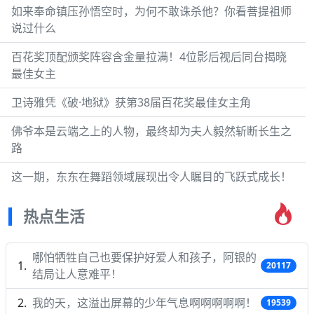
如来奉命镇压孙悟空时，为何不敢诛杀他？你看菩提祖师
说过什么
百花奖顶配颁奖阵容含金量拉满！4位影后视后同台揭晓
最佳女主
卫诗雅凭《破·地狱》获第38届百花奖最佳女主角
佛爷本是云端之上的人物，最终却为夫人毅然斩断长生之
路
这一期，东东在舞蹈领域展现出令人瞩目的飞跃式成长！
热点生活
哪怕牺牲自己也要保护好爱人和孩子，阿银的
20117
结局让人意难平！
我的天，这溢出屏幕的少年气息啊啊啊啊啊！
19539