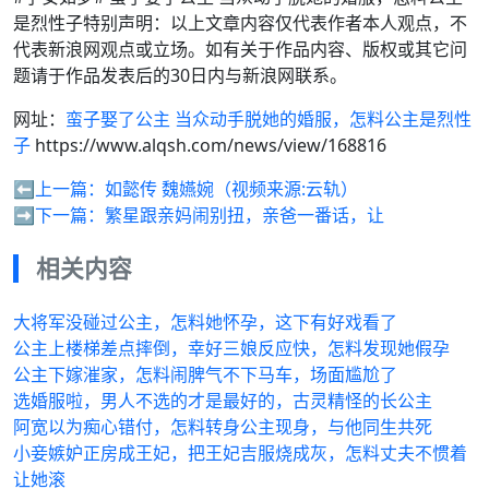
是烈性子特别声明：以上文章内容仅代表作者本人观点，不
代表新浪网观点或立场。如有关于作品内容、版权或其它问
题请于作品发表后的30日内与新浪网联系。
网址：
蛮子娶了公主 当众动手脱她的婚服，怎料公主是烈性
子
https://www.alqsh.com/news/view/168816
⬅️上一篇：
如懿传 魏嬿婉（视频来源:云轨）
➡️下一篇：
繁星跟亲妈闹别扭，亲爸一番话，让
相关内容
大将军没碰过公主，怎料她怀孕，这下有好戏看了
公主上楼梯差点摔倒，幸好三娘反应快，怎料发现她假孕
公主下嫁漼家，怎料闹脾气不下马车，场面尴尬了
选婚服啦，男人不选的才是最好的，古灵精怪的长公主
阿宽以为痴心错付，怎料转身公主现身，与他同生共死
小妾嫉妒正房成王妃，把王妃吉服烧成灰，怎料丈夫不惯着
让她滚