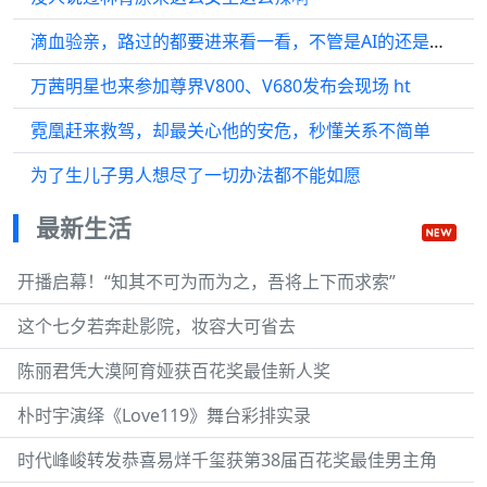
滴血验亲，路过的都要进来看一看，不管是AI的还是真人的
万茜明星也来参加尊界V800、V680发布会现场 ht
霓凰赶来救驾，却最关心他的安危，秒懂关系不简单
为了生儿子男人想尽了一切办法都不能如愿
最新生活
开播启幕！“知其不可为而为之，吾将上下而求索”
这个七夕若奔赴影院，妆容大可省去
陈丽君凭大漠阿育娅获百花奖最佳新人奖
朴时宇演绎《Love119》舞台彩排实录
时代峰峻转发恭喜易烊千玺获第38届百花奖最佳男主角