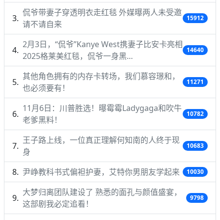
侃爷带妻子穿透明衣走红毯 外媒曝两人未受邀
15912
请不请自来
2月3日，“侃爷”Kanye West携妻子比安卡亮相
14640
2025格莱美红毯，侃爷一身黑…
其他角色拥有的内存卡转场，我们慕容璟和，
11271
也必须要有！
11月6日：川普胜选！曝霉霉Ladygaga和吹牛
10782
老爹黑料！
王子路上线，一位真正理解何知南的人终于现
10683
身
尹峥教科书式偏袒护妻，艾特你男朋友学起来
10030
大梦归离团队建设了 熟悉的面孔与颜值盛宴，
9798
这部剧我必定追看！