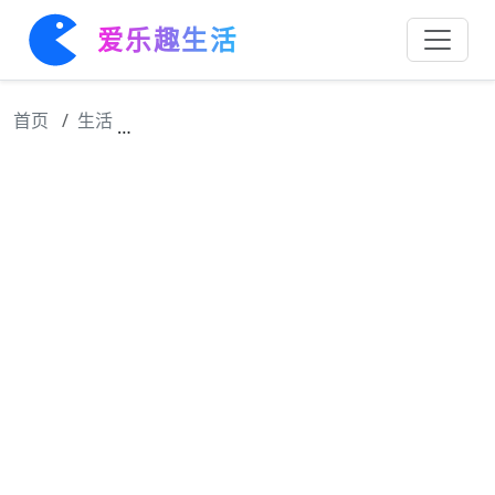
爱乐趣生活
首页
生活
蛮子娶了公主 当众动手脱她的婚服，怎料公