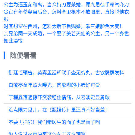
公主为逼玉茹和离，当众持刀要杀她，顾九思徒手霸气夺刀
贪官有年羹尧当后台，怎料李卫根本不放眼里，直接脱他衣
服
时宜想留在西州，怎料太后下旨赐婚，漼三娘脸色大变！
亲兄弟同一天成婚，一个娶了美若天仙的公主，另一个身世
如此凄惨
随便看看
御廷谣预告，英寡孟廷辉联手查无穷丸，古钦瑟瑟发抖
白敬亭童年照大曝光，肉嘟嘟的小脸好可爱
丁程鑫遭遇惊吓突袭稳住情绪，从容淡定显勇敢
没点眼力见儿，在《甄嬛传》里还真不好当差！
不要再拍啦！我们秦医生的面子也是面子啊
没人说过林青原来这么女王这么辣啊