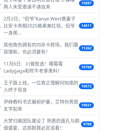
15887
两人未受邀请不请自来
2月3日，“侃爷”Kanye West携妻子
比安卡亮相2025格莱美红毯，侃爷
14611
一身黑…
其他角色拥有的内存卡转场，我们慕
11262
容璟和，也必须要有！
11月6日：川普胜选！曝霉霉
10768
Ladygaga和吹牛老爹黑料！
王子路上线，一位真正理解何知南的
10672
人终于现身
尹峥教科书式偏袒护妻，艾特你男朋
10021
友学起来
大梦归离团队建设了 熟悉的面孔与颜
9788
值盛宴，这部剧我必定追看！