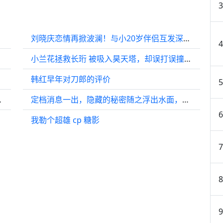
刘晓庆恋情再掀波澜！与小20岁伴侣互发深情语音，言语直接大胆
小兰花拯救长珩 被吸入昊天塔，却误打误撞亲了东方青苍
韩红早年对刀郎的评价
霸朴灿烈 朴灿烈
定档消息一出，隐藏的秘密随之浮出水面，尘封的往事逐渐清晰，真相究竟为何…
我勒个超雄 cp 糖影