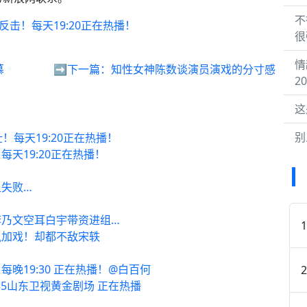
不
击！每天19:20正在热播！
很
情
慕
➡️下一篇：
知性女神陈数谈演员演戏的分寸感
20
这
别
每天19:20正在热播！
天19:20正在热播！
失败…
李乃文空耳白宇带资进组…
凯加戏！却都不敌宋轶
晚19:30 正在热播！@白百何
35山东卫视黄金剧场 正在热播