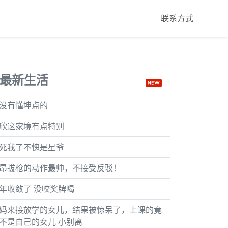
联系方式
最新生活
没有懂坤点的
欣这家境有点特别
死我了不愧是星爷
昂拔枪的动作最帅，不接受反驳！
年收敛了 没咬奖牌喝
妈来接放学的女儿，结果被惊呆了，上课的竟
不是自己的女儿 小别离