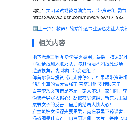
网址：
女明星试戏被导演痛骂，“带资进组”霸气反
https://www.alqsh.com/news/view/171982
⬅️上一篇：
救命！鞠婧祎这事业运也太让人羡
相关内容
地下党@王学圻 身份暴露被围，最后一搏太悲壮！
罪犯请战加入敢死队，与其苟活不如战死沙场！每
遭遇换角， 胡冰卿 “带资进组”？
傅首尔参与投资《走走停停》，结果想带资进组
鸽几个真的做大做强了 带资进组 支棱起来了
白宇李乃文可谓是不是一家人不进一家门阿，
伪装者导演太偏心！胡歌被骗进组，靳东为王
柔弱女子的反击，最后的结局大快人心！
雇主嫉妒女保镖夫妻恩爱，竟在酒里下药谋害，每
混叔圈靠什么？一句台词迷倒一大片！每晚19: