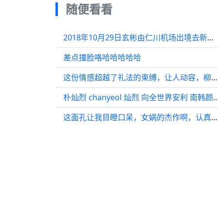
随便看看
2018年10月29日玄彬由仁川机场出境去新加坡参加电影《猖獗》宣传活动
差点撞脸咯哈哈哈哈哈
这份情感超越了礼法的束缚，让人动容，柳姨娘填补了范闲心中那份缺失的母爱
朴灿烈 chanyeol 灿烈 向全世界安利 南韩颜
这面孔让我目瞪口呆，女娲的杰作啊，认真工作的男士最迷人