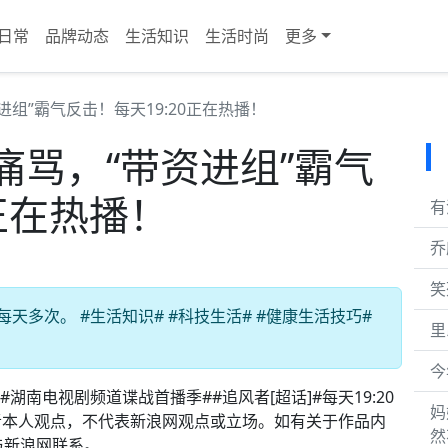
日常
品牌动态
生活知识
生活时尚
更多
组”霸气反击！每天19:20正在热播！
痛骂，“带资进组”霸气
0正在热播！
有
乔
笑
天多次。 #生活知识# #科技生活# #健康生活技巧#
里
今
湖南电视剧频道谍战首播季##追风者[超话]#每天19:20
妈
者本人观点，不代表新浪网观点或立场。如有关于作品内
然
与新浪网联系。