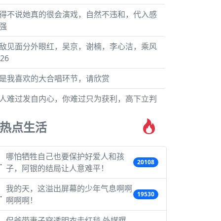
得不说她真的很会演戏，自然不违和，代入感
强
敌见面分外眼红，吴京，谢楠，李心洁，乘风
26
是我喜欢的大合唱环节，请欣赏
人难过发自内心，你难过只为获利，高下立判
热点生活
哪怕牺牲自己也要保护好爱人和孩
20108
子，阿银的结局让人意难平！
我的天，这溢出屏幕的少年气息啊啊
19530
啊啊啊！
侃爷带妻子穿透明衣走红毯 外媒曝