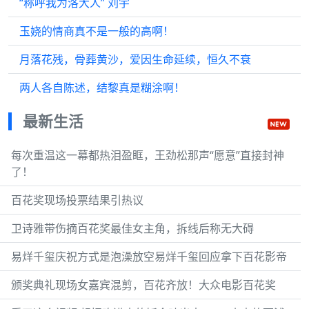
“称呼我为洛大人” 刘宇
玉娆的情商真不是一般的高啊！
月落花残，骨葬黄沙，爱因生命延续，恒久不衰
两人各自陈述，结黎真是糊涂啊！
最新生活
每次重温这一幕都热泪盈眶，王劲松那声“愿意”直接封神
了！
百花奖现场投票结果引热议
卫诗雅带伤摘百花奖最佳女主角，拆线后称无大碍
易烊千玺庆祝方式是泡澡放空易烊千玺回应拿下百花影帝
颁奖典礼现场女嘉宾混剪，百花齐放！大众电影百花奖