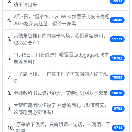
15913
请不请自来
2月3日，“侃爷”Kanye West携妻子比安卡亮相
14640
2025格莱美红毯，侃爷一身黑…
其他角色拥有的内存卡转场，我们慕容璟和，
11271
也必须要有！
11月6日：川普胜选！曝霉霉Ladygaga和吹牛
10782
老爹黑料！
王子路上线，一位真正理解何知南的人终于现
10683
身
尹峥教科书式偏袒护妻，艾特你男朋友学起来
10030
大梦归离团队建设了 熟悉的面孔与颜值盛宴，
9798
这部剧我必定追看！
原来放下仇恨，只需姐姐一句话，一滴泪，王
9714
晓晨