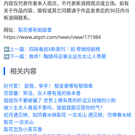
内容仅代表作者本人观点，不代表新浪网观点或立场。如有
关于作品内容、版权或其它问题请于作品发表后的30日内与
新浪网联系。
网址：
梨花哪有姐姐香
https://www.alqsh.com/news/view/171984
⬅️上一篇：
四味毒叔X新周刊｜锐·荐微短剧榜
➡️下一篇：
救命！鞠婧祎这事业运也太让人羡慕
相关内容
好可爱！ 是我，举手！ 郁金香哪有郁锦香
范思辙：笑话，女人哪有我的账本香
姐姐你不要被骗了 世界上哪有真的听话又纯情的小狗
做少主夫人难道不香吗，姐姐我能忍受你的气？
初月遇见她，如同春水映梨花 一念关山 遇见她，仿佛春水映
梨花 一念关山
梨花怎及小茶花香