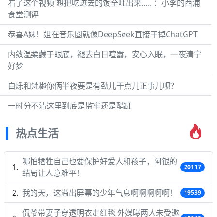
看了这个视频 想把吃进去的饭全吐出来….. ：小李的西浦
食堂测评
恭喜A妹！姐在音乐圈就像DeepSeek直接干掉ChatGPT
内敛温柔藏于眼底，褪去白日喧嚣，安心入眠，一夜清宁
好梦
白烁和梵樾你俩半夜要是有劲儿干点儿正事儿呗？
一时分不清这里到底是监牢还是醋缸
热点生活
哪怕牺牲自己也要保护好爱人和孩子，阿银的
20117
结局让人意难平！
我的天，这溢出屏幕的少年气息啊啊啊啊啊！
19539
侃爷带妻子穿透明衣走红毯 外媒曝两人未受邀