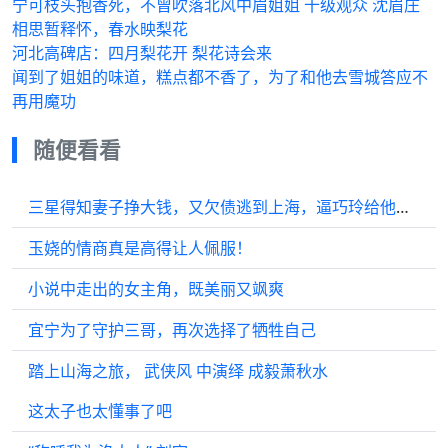
宁可枝头抱香死，不曾吹落北风中眉姐姐 十级观众 沈眉庄
相思暂释怀，春水映梨花
河北高碑店：四月梨花开 梨花诗会来
闻到了姐姐的味道，糕点都不香了，为了和他去雪城答应不
再用魔功
随便看看
三星得知妻子挣大钱，又欠债逃到上海，逼巧玲给他还债
玉娆的情商真是高得让人佩服！
小说中走出的女主角，既美丽又飒爽
宜宁为了守护三哥，再次选择了牺牲自己
踏上山海之旅， 武侠风 中演绎 成毅萧秋水
这太子也太懂事了吧