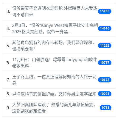
侃爷带妻子穿透明衣走红毯 外媒曝两人未受邀
15885
请不请自来
2月3日，“侃爷”Kanye West携妻子比安卡亮相
14610
2025格莱美红毯，侃爷一身黑…
其他角色拥有的内存卡转场，我们慕容璟和，
11262
也必须要有！
11月6日：川普胜选！曝霉霉Ladygaga和吹牛
10767
老爹黑料！
王子路上线，一位真正理解何知南的人终于现
10672
身
尹峥教科书式偏袒护妻，艾特你男朋友学起来
10021
大梦归离团队建设了 熟悉的面孔与颜值盛宴，
9788
这部剧我必定追看！