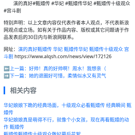
演的真好#甄嬛传 #华妃 #甄嬛传华妃 #甄嬛传十级观众
#宫斗剧
特别声明：以上文章内容仅代表作者本人观点，不代表新浪
网观点或立场。如有关于作品内容、版权或其它问题请于作
品发表后的30日内与新浪网联系。
网址：
演的真好甄嬛传 华妃 甄嬛传华妃 甄嬛传十级观众 宫
斗剧
https://www.alqsh.com/news/view/172126
⬅️上一篇：
好帅！真的好帅啊！周水！我想亲（
➡️下一篇：
她的退圈好可惜，柔情似水又有灵气
相关内容
华妃娘娘下跪的经典场面，十级观众必看甄嬛传 经典瞬间 甄
嬛传
华妃娘娘真是萌得不行，就像个小女孩，现在再看甄嬛的动
作 甄嬛传
甄嬛传甄嬛传十级观众敬妃幕后花絮