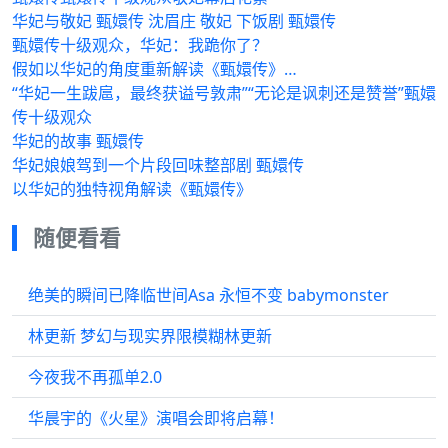
华妃与敬妃 甄嬛传 沈眉庄 敬妃 下饭剧 甄嬛传
甄嬛传十级观众，华妃：我跪你了？
假如以华妃的角度重新解读《甄嬛传》…
“华妃一生跋扈，最终获谥号敦肃”“无论是讽刺还是赞誉”甄嬛
传十级观众
华妃的故事 甄嬛传
华妃娘娘驾到一个片段回味整部剧 甄嬛传
以华妃的独特视角解读《甄嬛传》
随便看看
绝美的瞬间已降临世间Asa 永恒不变 babymonster
林更新 梦幻与现实界限模糊林更新
今夜我不再孤单2.0
华晨宇的《火星》演唱会即将启幕！