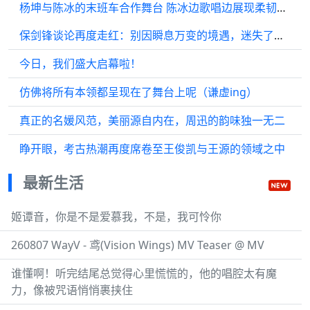
杨坤与陈冰的末班车合作舞台 陈冰边歌唱边展现柔韧身姿
保剑锋谈论再度走红：别因瞬息万变的境遇，迷失了自己最初的追求
今日，我们盛大启幕啦！
仿佛将所有本领都呈现在了舞台上呢（谦虚ing）
真正的名媛风范，美丽源自内在，周迅的韵味独一无二
睁开眼，考古热潮再度席卷至王俊凯与王源的领域之中
最新生活
姬谭音，你是不是爱慕我，不是，我可怜你
260807 WayV - 鸢(Vision Wings) MV Teaser @ MV
谁懂啊！听完结尾总觉得心里慌慌的，他的唱腔太有魔
力，像被咒语悄悄裹挟住