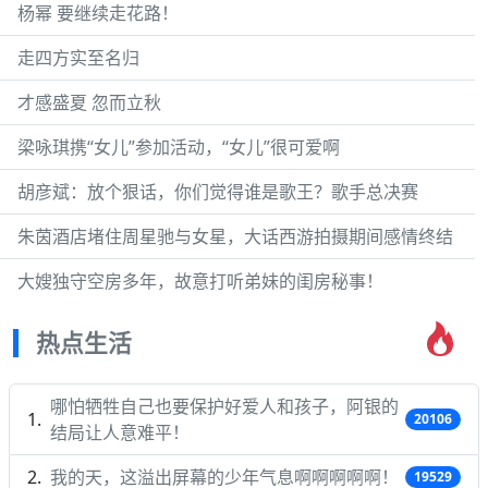
杨幂 要继续走花路！
走四方实至名归
才感盛夏 忽而立秋
梁咏琪携“女儿”参加活动，“女儿”很可爱啊
胡彦斌：放个狠话，你们觉得谁是歌王？歌手总决赛
朱茵酒店堵住周星驰与女星，大话西游拍摄期间感情终结
大嫂独守空房多年，故意打听弟妹的闺房秘事！
热点生活
哪怕牺牲自己也要保护好爱人和孩子，阿银的
20106
结局让人意难平！
我的天，这溢出屏幕的少年气息啊啊啊啊啊！
19529