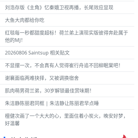
刘浩存版《主角》忆秦娥卫视再播，长尾效应显现
大鱼大肉都给你吃
红毯每一秒都甜度超标！荷兰弟上演现实版彼得奔赴属于
他的MJ！
20260806 Saintsup 相关贴文
不显摆一次，不会真有人觉得崔行舟追不回柳眠棠吧！
谢襄面临两难抉择，又被调换宿舍
肌肉萌男荷兰弟，30岁解锁最佳赏味期！
朱洁静陈丽君同框 | 朱洁静让陈丽君早点睡
檀健次画了一个大大的心，里面住着小炭火，晚安好梦，
好温馨