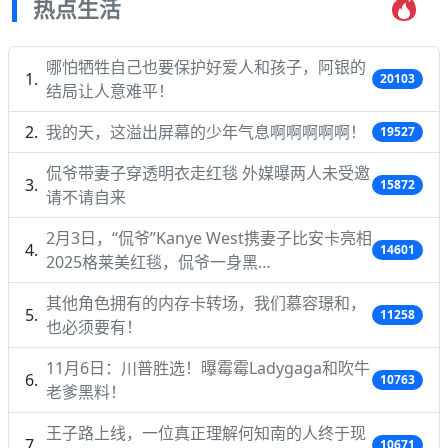
热点生活
哪怕牺牲自己也要保护好爱人和孩子，阿银的
20103
结局让人意难平！
我的天，这溢出屏幕的少年气息啊啊啊啊啊！
19527
侃爷带妻子穿透明衣走红毯 外媒曝两人未受邀
15872
请不请自来
2月3日，“侃爷”Kanye West携妻子比安卡亮相
14601
2025格莱美红毯，侃爷一身黑…
其他角色拥有的内存卡转场，我们慕容璟和，
11258
也必须要有！
11月6日：川普胜选！曝霉霉Ladygaga和吹牛
10763
老爹黑料！
王子路上线，一位真正理解何知南的人终于现
10671