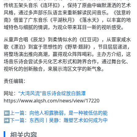
传统五架头音乐《连环扣》，保持了原曲中幽默潇洒的艺术
风格，通过多声部乐队语言来重新解读民间音乐。《弦意岭
南》借鉴了广东音乐《平湖秋月》《落水天》，以丰富的地
域特色与细腻的情调，为观众带来耳目一新的视听感受。
从童声合唱《辰龙》到柔情似水的《红豆词》，从疍家咸水
歌《漂泊》到富于思想性的《野草·题辞》，节目层层递进，
将整场演出推向高潮，赢得观众阵阵喝彩。主办方介绍，这
场音乐诗会尝试多元化艺术形式和跨界合作，通过舞台化、
视听化的创新融合，来展示湾区文学的新气象。
责任编辑：
网址：
“大湾风流”音乐诗会绽放白鹅潭
https://www.alqsh.com/news/view/17220
⬅️上一篇：
向他人袒露脆弱，是一种被低估的能
➡️下一篇：
东西问丨吴静：雕塑艺术如何成为中
相关内容