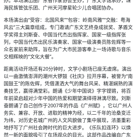
办。本场演出由广东省作家协会主办，广东文学馆承办，珠
海民族管弦乐团、广州天河摩星轮少儿合唱团协办。
本场演出由“受容：北国风来”“包容：岭南风雅”“交融：粤海
风云”三大篇章组成，专门邀请广东文艺终身成就奖、茅盾文
学奖得主刘斯奋、中国当代杰出指挥家、国家一级指挥张
列，中国当代杰出民乐演奏家、国家一级演奏员陈佐辉等一
众名家前来助阵，旨在为广大市民游客奉上一场诗歌与音乐
交相辉映的“文化大餐”。
距离活动开场还有20分钟时，文学小剧场已座无虚席。演出
以一曲激情澎湃的潮州大锣鼓《社庆》拉开序幕，被誉为“南
国鼓王”的陈佐辉，凭借潇洒大气的舞台风采、精湛娴熟的演
奏技艺，赢得满堂彩。朗诵《少年中国说》字字铿锵，将百
年前梁启超对少年中国的热爱和期望演绎得淋漓尽致。刘斯
奋朗诵了自己创作于2007年的作品《广州赋》，它以广州人
务实、兼容、开放、进取的精神为经，以二千年的沧桑变迁
为纬，对历史名城广州的人文风貌做了集中展现，浓墨重彩
地抒写了广州社会跨时代的巨大进步。《乐队扣连环》以焕
然一新的面貌吸引了在场观众的目光。这部作品改编自广东