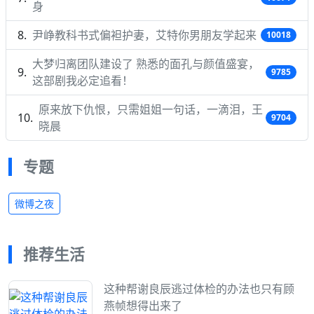
身
尹峥教科书式偏袒护妻，艾特你男朋友学起来
10018
大梦归离团队建设了 熟悉的面孔与颜值盛宴，
9785
这部剧我必定追看！
原来放下仇恨，只需姐姐一句话，一滴泪，王
9704
晓晨
专题
微博之夜
推荐生活
这种帮谢良辰逃过体检的办法也只有顾
燕帧想得出来了