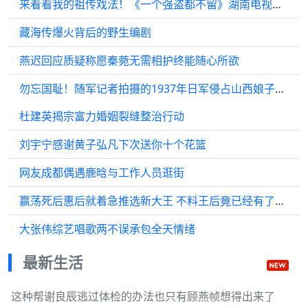
来看看我的祖传戏法！《一个强盗都不留》湖南电视剧频道每天19：20正在热播！
藏海传爆火背后的野生编剧
燕迟回应质疑称愿秦菀无需相护终能随心所欲
勿忘国耻！随军记者拍摄的1937年日军侵占山西娘子关实录
杜建英揭宗富力婚姻裂缝整治行动
刘宇宁感谢黄子弘凡下次送你十个花篮
网友成都偶遇鹿晗与工作人员逛街
赢荡死后惠后就着急推选新大王 不料王后竟已经有了身孕
大张伟综艺唱歌两不误承包全天情绪
最新生活
这种帮谢良辰逃过体检的办法也只有顾燕帧想得出来了