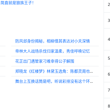
，简直就是狼族王子！
防风邶身份揭秘，相柳借其表达对小夭深情
帝林大人战场杀伐归家温柔，秀佳呼唤记忆
花芷出门遇管家刁难幸得公子解围
郑晓龙《红楼梦》林黛玉选角：陈都灵周也宋祖儿3选1，白鹿演探春
舞台上互换话筒是吧，听说彩排没有这个环节，你俩又秀！