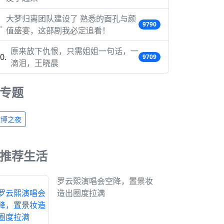
大梦归离团队建设了 熟悉的面孔与颜
9790
值盛宴，这部剧我必定追看！
原来放下仇恨，只需姐姐一句话，一
9709
滴泪，王晓晨
专题
微博之夜
推荐生活
罗云熙演唱会空降，置景妆
造出圈度拉满