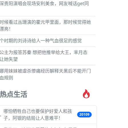
深贵阳演唱会现场安利美食，网友喊话get同
时候看过丛珊演的霍元甲里面，那时候觉得她
漂亮！
个时期的刘诗诗给人一种气血很足的感觉
公主为报答苏秦 想把他推举给大王，芈月态
让她失望
娜用妹妹被虐杀惨痛经历解释天黑后不能开门
血规则
热点生活
哪怕牺牲自己也要保护好爱人和孩
20109
子，阿银的结局让人意难平！