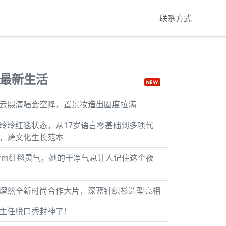
联系方式
最新生活
云熙演唱会空降，置景妆造出圈度拉满
玲玲红毯状态，从17岁语言零基础到多项代
，跨文化生长范本
rm红毯灵气，她的干净气息让人记住这个夜
熠然全新时尚合作大片，深蓝针织衫造型亮相
主任脱口秀封神了！