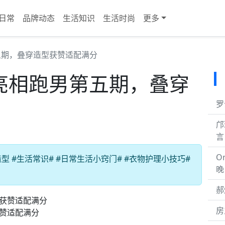
日常
品牌动态
生活知识
生活时尚
更多
五期，叠穿造型获赞适配满分
服亮相跑男第五期，叠穿
罗
邝
言
O
 #生活常识# #日常生活小窍门# #衣物护理小技巧#
晚
郝
房
获赞适配满分