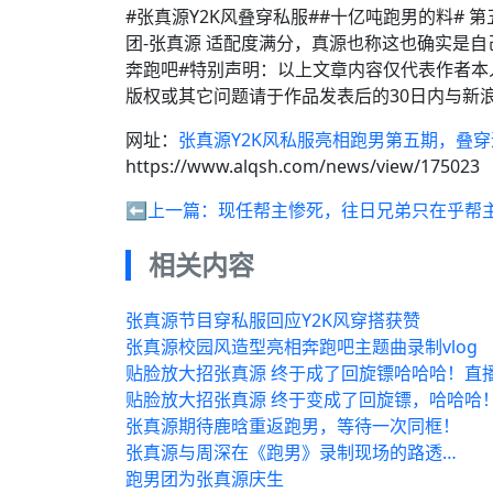
#张真源Y2K风叠穿私服##十亿吨跑男的料#
团-张真源 适配度满分，真源也称这也确实是
奔跑吧#特别声明：以上文章内容仅代表作者本
版权或其它问题请于作品发表后的30日内与新
网址：
张真源Y2K风私服亮相跑男第五期，叠
https://www.alqsh.com/news/view/175023
⬅️上一篇：
现任帮主惨死，往日兄弟只在乎帮
相关内容
张真源节目穿私服回应Y2K风穿搭获赞
张真源校园风造型亮相奔跑吧主题曲录制vlog
贴脸放大招张真源 终于成了回旋镖哈哈哈！直播
贴脸放大招张真源 终于变成了回旋镖，哈哈哈！
张真源期待鹿晗重返跑男，等待一次同框！
张真源与周深在《跑男》录制现场的路透…
跑男团为张真源庆生