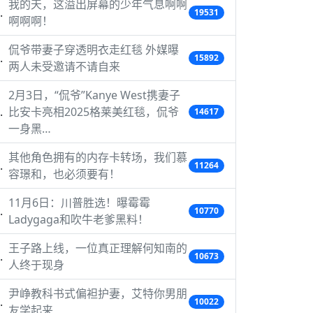
我的天，这溢出屏幕的少年气息啊啊
19531
啊啊啊！
侃爷带妻子穿透明衣走红毯 外媒曝
15892
两人未受邀请不请自来
2月3日，“侃爷”Kanye West携妻子
比安卡亮相2025格莱美红毯，侃爷
14617
一身黑…
其他角色拥有的内存卡转场，我们慕
11264
容璟和，也必须要有！
11月6日：川普胜选！曝霉霉
10770
Ladygaga和吹牛老爹黑料！
王子路上线，一位真正理解何知南的
10673
人终于现身
尹峥教科书式偏袒护妻，艾特你男朋
10022
友学起来