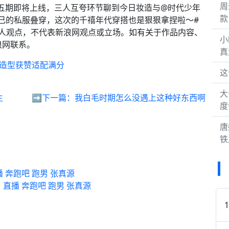
周
 第五期即将上线，三人互夸环节聊到今日妆造与@时代少年
款
自己的私服叠穿，这次的千禧年代穿搭也是狠狠拿捏啦～#
人观点，不代表新浪网观点或立场。如有关于作品内容、
小
浪网联系。
真
穿造型获赞适配满分
这
大
主
➡️下一篇：
我白毛时期怎么没遇上这种好东西啊
度
唐
铁
 奔跑吧 跑男 张真源
直播 奔跑吧 跑男 张真源