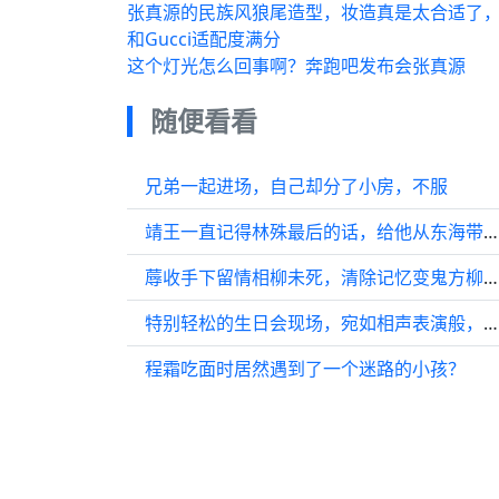
张真源的民族风狼尾造型，妆造真是太合适了
和Gucci适配度满分
这个灯光怎么回事啊？奔跑吧发布会张真源
随便看看
兄弟一起进场，自己却分了小房，不服
靖王一直记得林殊最后的话，给他从东海带来了鸽子蛋般大的珍珠
蓐收手下留情相柳未死，清除记忆变鬼方柳与小夭陌路
特别轻松的生日会现场，宛如相声表演般，每句话都能逗笑观众
程霜吃面时居然遇到了一个迷路的小孩？