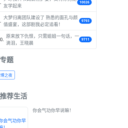
10026
友学起来
大梦归离团队建设了 熟悉的面孔与颜
9793
值盛宴，这部剧我必定追看！
原来放下仇恨，只需姐姐一句话，一
9711
滴泪，王晓晨
专题
微博之夜
推荐生活
你会气功你早说嘛！