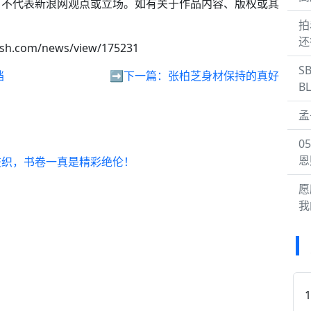
，不代表新浪网观点或立场。如有关于作品内容、版权或其
。
拍
还
qsh.com/news/view/175231
S
档
➡️下一篇：
张柏芝身材保持的真好
B
孟
0
恩
交织，书卷一真是精彩绝伦！
愿
我