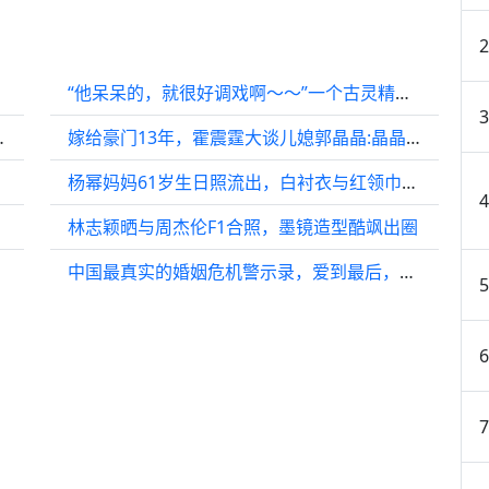
“他呆呆的，就很好调戏啊～～”一个古灵精怪，一个呆呆傻傻的
后，才看懂这盘大棋
嫁给豪门13年，霍震霆大谈儿媳郭晶晶:晶晶教我吃街边摊不丢人2023年新加坡
杨幂妈妈61岁生日照流出，白衬衣与红领巾碰撞出别样青春
林志颖晒与周杰伦F1合照，墨镜造型酷飒出圈
中国最真实的婚姻危机警示录，爱到最后，除了爱情剩下的是良心！