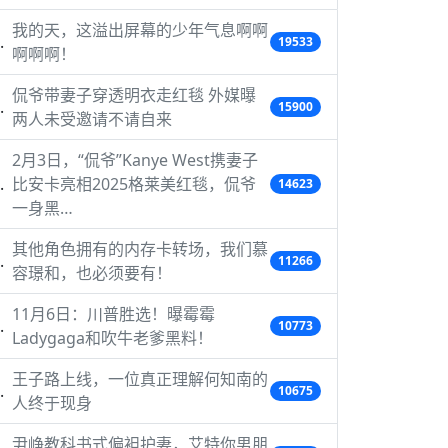
我的天，这溢出屏幕的少年气息啊啊
19533
啊啊啊！
侃爷带妻子穿透明衣走红毯 外媒曝
15900
两人未受邀请不请自来
2月3日，“侃爷”Kanye West携妻子
比安卡亮相2025格莱美红毯，侃爷
14623
一身黑…
其他角色拥有的内存卡转场，我们慕
11266
容璟和，也必须要有！
11月6日：川普胜选！曝霉霉
10773
Ladygaga和吹牛老爹黑料！
王子路上线，一位真正理解何知南的
10675
人终于现身
尹峥教科书式偏袒护妻，艾特你男朋