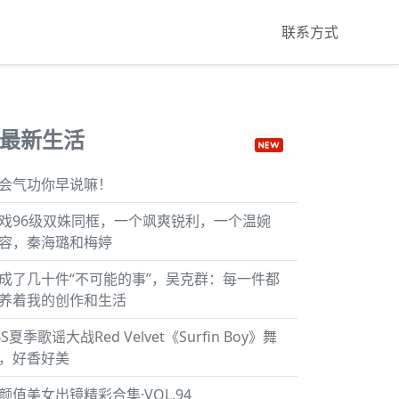
联系方式
最新生活
会气功你早说嘛！
戏96级双姝同框，一个飒爽锐利，一个温婉
容，秦海璐和梅婷
成了几十件“不可能的事”，吴克群：每一件都
养着我的创作和生活
BS夏季歌谣大战Red Velvet《Surfin Boy》舞
，好香好美
颜值美女出镜精彩合集·VOL.94