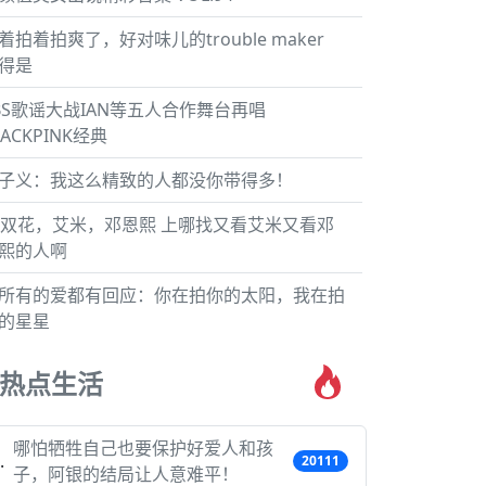
着拍着拍爽了，好对味儿的trouble maker
得是
BS歌谣大战IAN等五人合作舞台再唱
LACKPINK经典
子义：我这么精致的人都没你带得多！
5双花，艾米，邓恩熙 上哪找又看艾米又看邓
熙的人啊
所有的爱都有回应：你在拍你的太阳，我在拍
的星星
热点生活
哪怕牺牲自己也要保护好爱人和孩
20111
子，阿银的结局让人意难平！