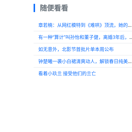
随便看看
章若楠：从网红模特到《难哄》顶流，她的逆袭比剧本更燃
有一种“算计”叫孙怡和董子健，离婚3年
如无意外，北影节首批片单本周公布
钟楚曦一袭小白裙清爽动人，解锁春日纯美新高度
看着小玖亖 接受他们的亖亡