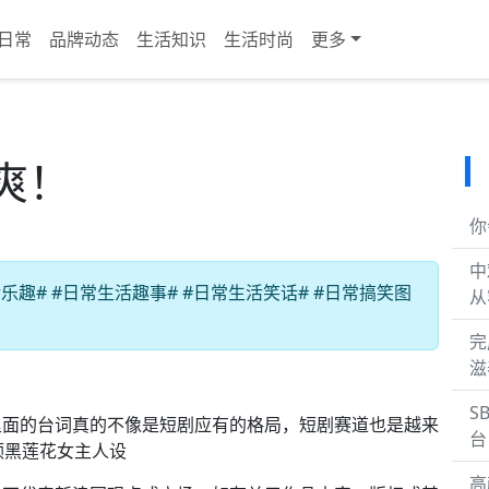
日常
品牌动态
生活知识
生活时尚
更多
爽！
你
中
趣# #日常生活趣事# #日常生活笑话# #日常搞笑图
从
完
滋
S
面的台词真的不像是短剧应有的格局，短剧赛道也是越来
台
颂黑莲花女主人设
高