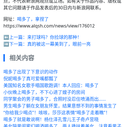
点，不代表新浪网观点或立场。如有关于作品内容、版权或
其它问题请于作品发表后的30日内与新浪网联系。
网址：
喝多了，拿捏了
https://www.alqsh.com/news/view/176012
⬅️上一篇：
来打球吗？你捡球的那种！
➡️下一篇：
真的被这一幕美到了，眼前一亮
相关内容
喝多了出现了下意识的动作
倪妮喝多了真可爱嘴都瓢了
美国知名女歌手唱国歌跑调！本人回应：喝多了
小伙晚上喝多了，不下心进了嫂子的房间
同学聚会的男子喝多了，合照时没忍住喷涌而出……
男生喝多了躺在女朋友怀里，结果意想不到的事情发生了
“你给我少喝点”！咳咳，莎莎这表情“喝多了走着瞧”！
喝多了就是敢说啊！杨仕泽孔雪儿王子奇卢昱晓
美女陪男闺蜜们喝酒喝多了，两人搀扶着美女，注意看男子