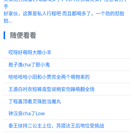
手
好家伙，这算是私人行程吧 而且都喝多了，一个劲的怼脸
拍…
随便看看
哎呀好萌呀大眼小羊
敖子逸cha了胆小鬼
哈哈哈哈小田和小贾完全两个萌物来的
王源白衬衣短裤造型说稍安勿躁萌翻全场
丁程鑫顶着灵珠脸当魔丸
钟汉良cha了Low
泰王扶持二公主上位，苏提达王后地位受挑战