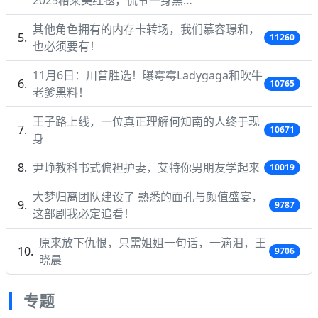
其他角色拥有的内存卡转场，我们慕容璟和，
11260
也必须要有！
11月6日：川普胜选！曝霉霉Ladygaga和吹牛
10765
老爹黑料！
王子路上线，一位真正理解何知南的人终于现
10671
身
尹峥教科书式偏袒护妻，艾特你男朋友学起来
10019
大梦归离团队建设了 熟悉的面孔与颜值盛宴，
9787
这部剧我必定追看！
原来放下仇恨，只需姐姐一句话，一滴泪，王
9706
晓晨
专题