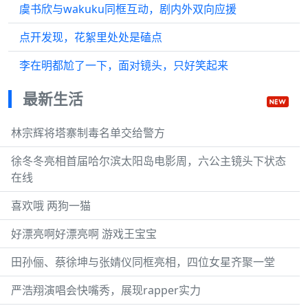
虞书欣与wakuku同框互动，剧内外双向应援
点开发现，花絮里处处是磕点
李在明都尬了一下，面对镜头，只好笑起来
最新生活
林宗辉将塔寨制毒名单交给警方
徐冬冬亮相首届哈尔滨太阳岛电影周，六公主镜头下状态
在线
喜欢哦 两狗一猫
好漂亮啊好漂亮啊 游戏王宝宝
田孙俪、蔡徐坤与张婧仪同框亮相，四位女星齐聚一堂
严浩翔演唱会快嘴秀，展现rapper实力