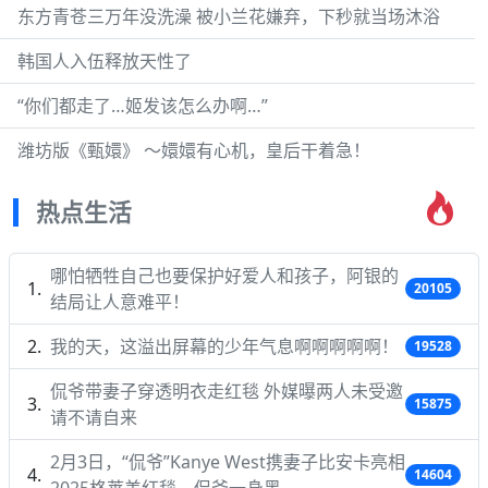
东方青苍三万年没洗澡 被小兰花嫌弃，下秒就当场沐浴
韩国人入伍释放天性了
“你们都走了…姬发该怎么办啊…”
潍坊版《甄嬛》 ～嬛嬛有心机，皇后干着急！
热点生活
哪怕牺牲自己也要保护好爱人和孩子，阿银的
20105
结局让人意难平！
我的天，这溢出屏幕的少年气息啊啊啊啊啊！
19528
侃爷带妻子穿透明衣走红毯 外媒曝两人未受邀
15875
请不请自来
2月3日，“侃爷”Kanye West携妻子比安卡亮相
14604
2025格莱美红毯，侃爷一身黑…