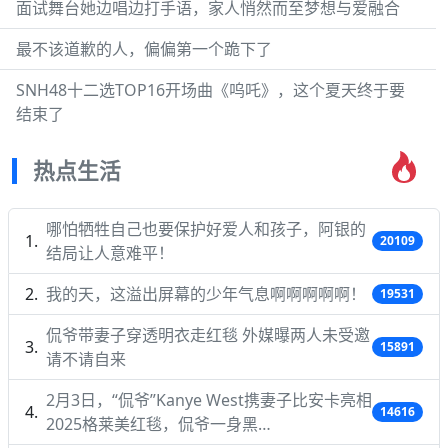
面试舞台她边唱边打手语，家人悄然而至梦想与爱融合
最不该道歉的人，偏偏第一个跪下了
SNH48十二选TOP16开场曲《呜吒》，这个夏天终于要
结束了
热点生活
哪怕牺牲自己也要保护好爱人和孩子，阿银的
20109
结局让人意难平！
我的天，这溢出屏幕的少年气息啊啊啊啊啊！
19531
侃爷带妻子穿透明衣走红毯 外媒曝两人未受邀
15891
请不请自来
2月3日，“侃爷”Kanye West携妻子比安卡亮相
14616
2025格莱美红毯，侃爷一身黑…