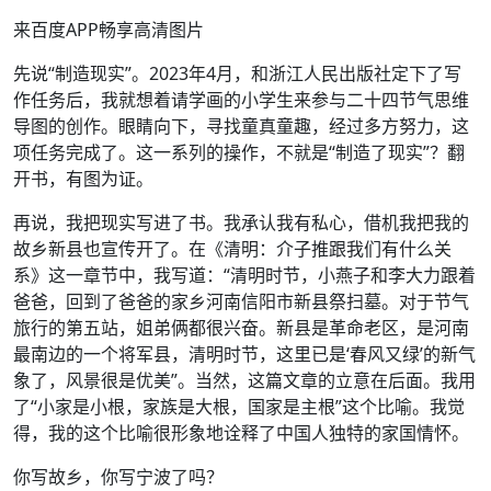
来百度APP畅享高清图片
先说“制造现实”。2023年4月，和浙江人民出版社定下了写
作任务后，我就想着请学画的小学生来参与二十四节气思维
导图的创作。眼睛向下，寻找童真童趣，经过多方努力，这
项任务完成了。这一系列的操作，不就是“制造了现实”？翻
开书，有图为证。
再说，我把现实写进了书。我承认我有私心，借机我把我的
故乡新县也宣传开了。在《清明：介子推跟我们有什么关
系》这一章节中，我写道：“清明时节，小燕子和李大力跟着
爸爸，回到了爸爸的家乡河南信阳市新县祭扫墓。对于节气
旅行的第五站，姐弟俩都很兴奋。新县是革命老区，是河南
最南边的一个将军县，清明时节，这里已是‘春风又绿’的新气
象了，风景很是优美”。当然，这篇文章的立意在后面。我用
了“小家是小根，家族是大根，国家是主根”这个比喻。我觉
得，我的这个比喻很形象地诠释了中国人独特的家国情怀。
你写故乡，你写宁波了吗？