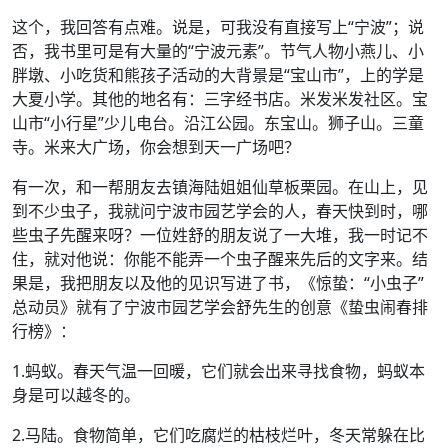
这个，我回答有点难。说是，可我没有直接写上“宁波”；说
否，我书里可是有大量的“宁波元素”。节气人物小燕儿、小
胖墩、小吃货和熊孩子活动的大背景是“宝山市”，上的学是
大夏小学。其他的地名有：三字经书店。米发米发社区。宝
山市“小行星”少儿电台。沿江公园。东宝山。狮子山。三童
寺。米来大广场，你会想到天一广场吧？
有一次，和一帮朋友去镇海陆姐姐仙草板栗园。在山上，见
到不少虫子，我就问宁波市园艺学会的人，春天快到时，哪
些虫子先醒来呀？一位姓舒的朋友说了一大堆，我一时记不
住，就对他说：你能不能弄一个虫子醒来先后的文字来。结
果是，我把朋友以及他的见识写进了书，《惊蛰：“小虫子”
总动员》就有了宁波市园艺学会舒先生的创意《蛰虫闹春排
行榜》：
1.蚂蚁。春天气温一回暖，它们就会出来寻找食物，蚂蚁本
身是可以越冬的。
2.马陆。食物简单，它们吃腐烂的枯枝烂叶，冬天常躲在比