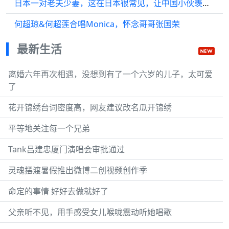
日本一对老夫少妻，这在日本很常见，让中国小伙羡慕嫉妒恨！
何超琼&何超莲合唱Monica，怀念哥哥张国荣
最新生活
离婚六年再次相遇，没想到有了一个六岁的儿子，太可爱
了
花开锦绣台词密度高，网友建议改名瓜开锦绣
平等地关注每一个兄弟
Tank吕建忠厦门演唱会审批通过
灵魂摆渡暑假推出微博二创视频创作季
命定的事情 好好去做就好了
父亲听不见，用手感受女儿喉咙震动听她唱歌