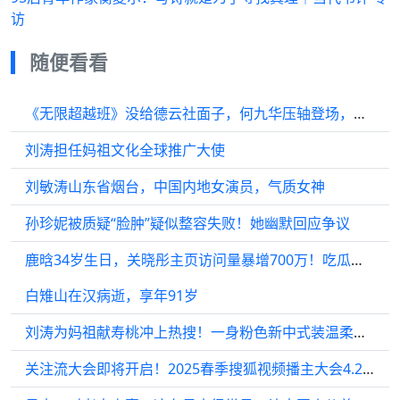
访
随便看看
《无限超越班》没给德云社面子，何九华压轴登场，依旧“一剪没”
刘涛担任妈祖文化全球推广大使
刘敏涛山东省烟台，中国内地女演员，气质女神
孙珍妮被质疑“脸肿”疑似整容失败！她幽默回应争议
鹿晗34岁生日，关晓彤主页访问量暴增700万！吃瓜群众在等啥？
白雉山在汉病逝，享年91岁
刘涛为妈祖献寿桃冲上热搜！一身粉色新中式装温柔典雅
关注流大会即将开启！2025春季搜狐视频播主大会4.20播主大聚会