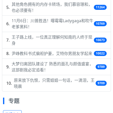
其他角色拥有的内存卡转场，我们慕容璟和，
11264
也必须要有！
11月6日：川普胜选！曝霉霉Ladygaga和吹牛
10769
老爹黑料！
王子路上线，一位真正理解何知南的人终于现
10673
身
尹峥教科书式偏袒护妻，艾特你男朋友学起来
10022
大梦归离团队建设了 熟悉的面孔与颜值盛宴，
9789
这部剧我必定追看！
原来放下仇恨，只需姐姐一句话，一滴泪，王
9709
晓晨
专题