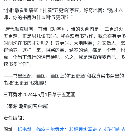
“小胖墩看到墙壁上挂着“五更涵”字匾，好奇地问：“秀才老
师，你的书房为什么叫‘五更涵’？”
“唐代颜真卿有一首诗《劝学》，诗的头两句是：‘三更灯火
五更鸡，正是男儿读书时’。我喜欢看书写作，我总得有更多
时间泡在书房才对吧？！五更时，大地阴寒；为文做人，需
得涵养。这样一来，阴寒的寒，涵养的涵，都是一个音，也
算一个当下流行的谐音梗吧。总之，我是想提醒我自己，多
读书多写作”。
——书里还配了画图，画图上的“五更涵”和我真实书斋里的
书法“五更涵”也相似！
三耳秀才2024年5月1日草于五更涵
（来源 潮新闻客户端）
责任编辑：
网址：
拆书帮｜作家三尔秀才：我把现实写进了《我们的节