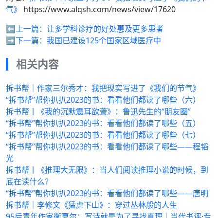
气》
https://www.alqsh.com/news/view/17620
⬅️上一篇：
让多学科诊疗的好处惠及更多患者
➡️下一篇：
我国已建设125个国家区域医疗中
相关内容
拆书帮｜作家三尔秀才：我把现实写进了《我们的节气》
“拆书帮”帮你扒扒2023的书：看看他们都读了哪些（六）
拆书帮丨《我的沉默震耳欲聋》：鲁迅先生的“朋友圈”
“拆书帮”帮你扒扒2023的书：看看他们都读了哪些（五）
“拆书帮”帮你扒扒2023的书：看看他们都读了哪些（七）
“拆书帮”帮你扒扒2023的书：看看他们都读了哪些——程韬
光
拆书帮丨《推理大无限》：当人们阅读推理小说的时候，到
底在读什么？
“拆书帮”帮你扒扒2023的书：看看他们都读了哪些——唐明
拆书帮｜李修文《猛虎下山》：穿过丛林般的人生
95后青年作家衡夏尔：写诗就是为了寻找真理｜当代书评·专