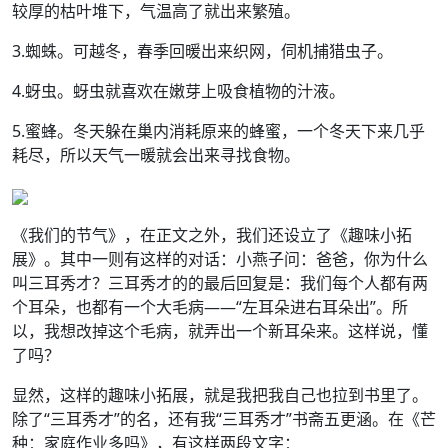
较厚的枯叶堆下，气温高了就出来繁殖。
3.蜘蛛。可越冬，春季回暖出来织网，伺机捕猎虫子。
4.蚜虫。蚜虫就喜欢在嫩芽上吸食植物的汁液。
5.蜜蜂。冬天躲在巢内消耗原来的蜂蜜，一个冬天下来几乎
耗尽，所以天气一暖就会出来寻找食物。
《我们的节气》，在正文之外，我们还设立了《趣味小拓
展》。其中一则有这样的对话：小燕子问：爸爸，你为什么
叫三耳秀才？三耳秀才的的最后回复是：我们每个人都有两
个耳朵，也都有一个大毛病——“左耳朵进右耳朵出”。所
以，我想改掉这个毛病，就弄出一个新耳朵来。这样说，懂
了吗？
显然，这样的趣味小拓展，就是我把我自己也拉到书里了。
除了“三耳秀才”的名，还有我“三耳秀才”书斋五更涵。在《芒
种：家庭作业多吗》，有这样两段文字：