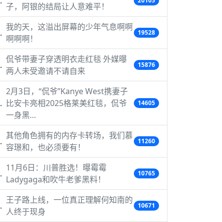
20105
子，阿银的结局让人意难平！
我的天，这溢出屏幕的少年气息啊啊
19528
啊啊啊！
侃爷带妻子穿透明衣走红毯 外媒曝
15876
两人未受邀请不请自来
2月3日，“侃爷”Kanye West携妻子
比安卡亮相2025格莱美红毯，侃爷
14605
一身黑…
其他角色拥有的内存卡转场，我们慕
11260
容璟和，也必须要有！
11月6日：川普胜选！曝霉霉
10765
Ladygaga和吹牛老爹黑料！
王子路上线，一位真正理解何知南的
10671
人终于现身