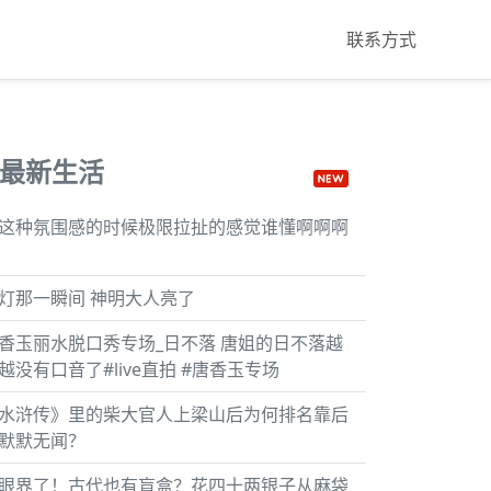
联系方式
最新生活
这种氛围感的时候极限拉扯的感觉谁懂啊啊啊
灯那一瞬间 神明大人亮了
香玉丽水脱口秀专场_日不落 唐姐的日不落越
越没有口音了#live直拍 #唐香玉专场
水浒传》里的柴大官人上梁山后为何排名靠后
默默无闻？
眼界了！古代也有盲盒？花四十两银子从麻袋