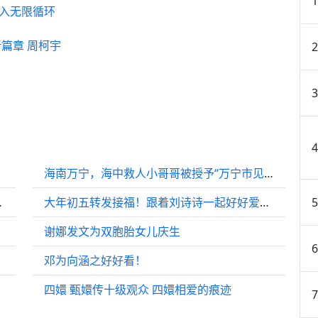
陷入无限循环
篇章 周柯宇
海南万宁，海中救人小哥哥被授予“万宁市见义勇为积极分子”荣誉称号
刻意超过分贝过…
大年初五转发接福！跟着刘诗诗一起好好爱自己
谢娜发文为双胞胎女儿庆生
邓为向涵之好好看！
四嬛 甄嬛传十级观众 四嬛相爱的痕迹