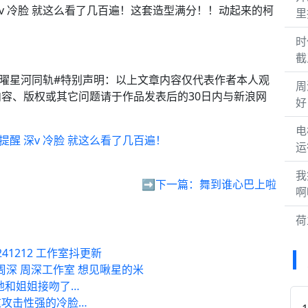
醒深v 冷脸 就这么看了几百遍！这套造型满分！！动起来的柯
里
时
截
三辰曜星河同轨#特别声明：以上文章内容仅代表作者本人观
周
容、版权或其它问题请于作品发表后的30日内与新浪网
好
电
新提醒 深v 冷脸 就这么看了几百遍！
运
我
➡️下一篇：
舞到谁心巴上啦
啊
荷
1212 工作室抖更新
周深 周深工作室 想见啾星的米
地和姐姐接吻了…
攻击性强的冷脸…