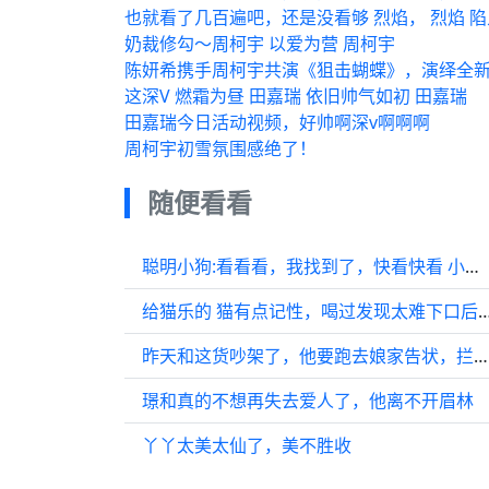
也就看了几百遍吧，还是没看够 烈焰， 烈焰 
奶裁修勾～周柯宇 以爱为营 周柯宇
陈妍希携手周柯宇共演《狙击蝴蝶》，演绎全新
这深V 燃霜为昼 田嘉瑞 依旧帅气如初 田嘉瑞
田嘉瑞今日活动视频，好帅啊深v啊啊啊
周柯宇初雪氛围感绝了！
随便看看
聪明小狗:看看看，我找到了，快看快看 小狗有没有人跟你说过…
给猫乐的 猫有点记性，喝过发现太难下口后，就没有
昨天和这货吵架了，他要跑去娘家告状，拦都拦不住…
璟和真的不想再失去爱人了，他离不开眉林
丫丫太美太仙了，美不胜收