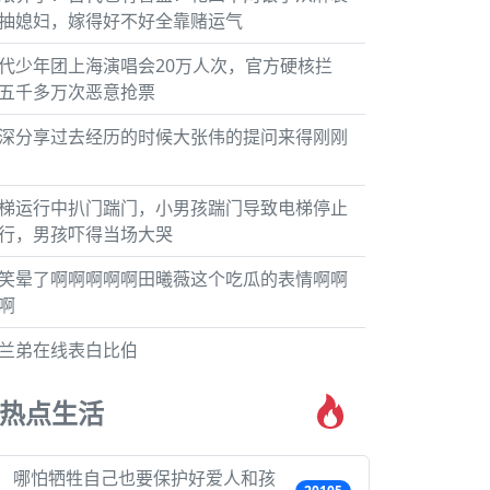
抽媳妇，嫁得好不好全靠赌运气
代少年团上海演唱会20万人次，官方硬核拦
五千多万次恶意抢票
深分享过去经历的时候大张伟的提问来得刚刚
梯运行中扒门踹门，小男孩踹门导致电梯停止
行，男孩吓得当场大哭
笑晕了啊啊啊啊啊田曦薇这个吃瓜的表情啊啊
啊
兰弟在线表白比伯
热点生活
哪怕牺牲自己也要保护好爱人和孩