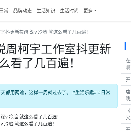
日常
品牌动态
生活知识
生活时尚
更多
工作室抖更新提醒 深v 冷脸 就这么看了几百遍！
行新悦周柯宇工作室抖更新
就这么看了几百遍！
在
啊
开
唐
都用两遍，这样一周就过去了。 #生活乐趣# #日常
跳
《
又
深v 冷脸 就这么看了几百遍！
开