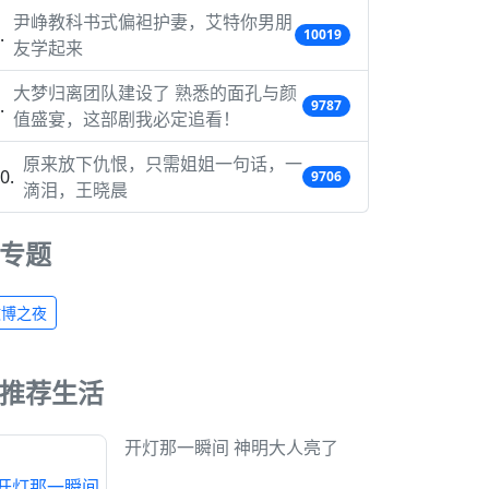
尹峥教科书式偏袒护妻，艾特你男朋
10019
友学起来
大梦归离团队建设了 熟悉的面孔与颜
9787
值盛宴，这部剧我必定追看！
原来放下仇恨，只需姐姐一句话，一
9706
滴泪，王晓晨
专题
微博之夜
推荐生活
开灯那一瞬间 神明大人亮了