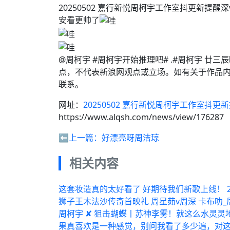
20250502 嘉行新悦周柯宇工作室抖更新提
安看更帅了
@周柯宇 #周柯宇开始推理吧# .#周柯宇 廿
点，不代表新浪网观点或立场。如有关于作品内
联系。
网址：
20250502 嘉行新悦周柯宇工作室抖更
https://www.alqsh.com/news/view/176287
⬅️上一篇：
好漂亮呀周洁琼
相关内容
这套妆造真的太好看了 好期待我们新歌上线！ 24
狮子王木法沙传奇首映礼 周星茹v周深 卡布叻_
周柯宇 ✘ 狙击蝴蝶丨苏神李雾！就这么水灵灵
果真喜欢是一种感觉，别问我看了多少遍，对这