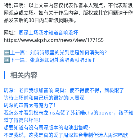
特别声明：以上文章内容仅代表作者本人观点，不代表新浪
网观点或立场。如有关于作品内容、版权或其它问题请于作
品发表后的30日内与新浪网联系。
网址：
周深上场我才知道音响没坏
https://www.alqsh.com/news/view/177155
⬅️上一篇：
刘诗诗眼里的光到底是如何消失的？
➡️下一篇：
张真源加冠礼演唱会献唱die f
相关内容
周深：老师我想加音响️ 鸟巢：使不得使不得，到极限了
等待上场前和自己玩的很好的i人周深
周深的声音太有魔力了！
我怎么才看到权志龙ins点赞了苏新皓cha的power，孩子知
道了得高兴坏吧！
想要知道有没有周深版本的电池出售呢?
不是我说，这我是真的爱了周深舞台带刺但迷人周深唱歌