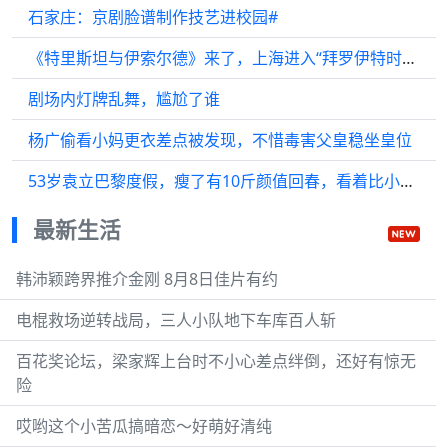
石家庄：京剧脸谱制作技艺进校园#
《特里斯坦与伊索尔德》来了，上海进入“拜罗伊特时间”
剧场内灯牌乱舞，尴尬了谁
杨广偷看小妈更衣差点被发现，不惜毒害父皇稳坐皇位
53岁袁立巴黎度假，瘦了有10斤颜值回春，看着比小12岁老公还年轻！
最新生活
韩沛颖跨界推介金刚 8月8日佳片有约
电棍救场逆转战局，三人小队地下车库百人斩
百花奖论坛，梁家辉上台时不小心差点绊倒，还好有惊无
险
哎哟这个小苦瓜搞暗恋～好萌好清纯