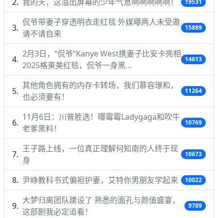
我的天，这溢出屏幕的少年气息啊啊啊啊啊！
19531
侃爷带妻子穿透明衣走红毯 外媒曝两人未受邀
15889
请不请自来
2月3日，“侃爷”Kanye West携妻子比安卡亮相
14613
2025格莱美红毯，侃爷一身黑…
其他角色拥有的内存卡转场，我们慕容璟和，
11264
也必须要有！
11月6日：川普胜选！曝霉霉Ladygaga和吹牛
10769
老爹黑料！
王子路上线，一位真正理解何知南的人终于现
10673
身
尹峥教科书式偏袒护妻，艾特你男朋友学起来
10022
大梦归离团队建设了 熟悉的面孔与颜值盛宴，
9789
这部剧我必定追看！