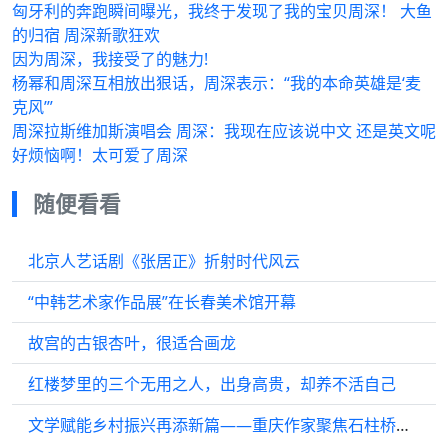
匈牙利的奔跑瞬间曝光，我终于发现了我的宝贝周深！ 大鱼
的归宿 周深新歌狂欢
因为周深，我接受了的魅力!
杨幂和周深互相放出狠话，周深表示：“我的本命英雄是‘麦
克风’”
周深拉斯维加斯演唱会 周深：我现在应该说中文 还是英文呢
好烦恼啊！太可爱了周深
随便看看
北京人艺话剧《张居正》折射时代风云
“中韩艺术家作品展”在长春美术馆开幕
故宫的古银杏叶，很适合画龙
红楼梦里的三个无用之人，出身高贵，却养不活自己
文学赋能乡村振兴再添新篇——重庆作家聚焦石柱桥头镇山乡巨变