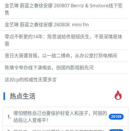
金艺琳 蔚蓝之春徐安娜 260807 Berriz & Smstore线下签
售
金艺琳 蔚蓝之春徐安娜 260808 ​​​ mini fm
零点不断更的14年：陈思诚给佟丽娅庆生，不是深情是体
面
昔日大哥遭背叛，以一敌二搏命，从办公室打到电梯间
陈情令举办线下演唱会，创国内影视剧先河
这对cp的权威性无需多言
热点生活
哪怕牺牲自己也要保护好爱人和孩子，阿银的
20109
结局让人意难平！