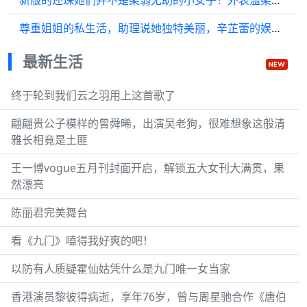
新版的还珠她们并不是柔弱无助的小女子！外表温柔内心坚强，虽然力量不大，但在最危难的时候都会设法自救
尊重姐姐的私生活，助理说她独特美丽，辛芷蕾的娱乐八卦
最新生活
终于轮到我们云之羽用上这首歌了
翩翩贵公子模样的曾舜晞，出演吴老狗，很难想象这般清
雅长相竟是土匪
王一博vogue五月刊封面开启，解锁五大女刊大满贯，果
然漂亮
陈丽君完美舞台
看《九门》嗑得我好爽的吧！
以防有人质疑霍仙姑凭什么是九门唯一女当家
香港演员黎彼得病逝，享年76岁，曾与周星驰合作《唐伯