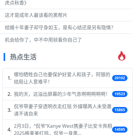
虎点秋香》
这才是成年人最该看的黑帮片
结婚十年妻子却守身如玉，是有心结还是另有隐情？
机会给你了，中不中用就看你自己了
热点生活
哪怕牺牲自己也要保护好爱人和孩子，阿银的
20102
结局让人意难平！
我的天，这溢出屏幕的少年气息啊啊啊啊啊！
19523
侃爷带妻子穿透明衣走红毯 外媒曝两人未受邀
15865
请不请自来
2月3日，“侃爷”Kanye West携妻子比安卡亮相
14595
2025格莱美红毯，侃爷一身黑…