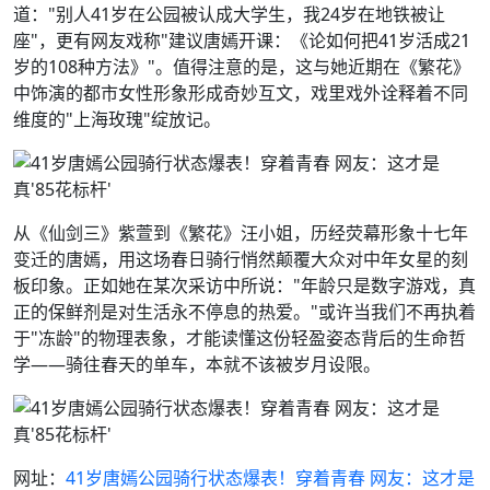
道："别人41岁在公园被认成大学生，我24岁在地铁被让
座"，更有网友戏称"建议唐嫣开课：《论如何把41岁活成21
岁的108种方法》"。值得注意的是，这与她近期在《繁花》
中饰演的都市女性形象形成奇妙互文，戏里戏外诠释着不同
维度的"上海玫瑰"绽放记。
从《仙剑三》紫萱到《繁花》汪小姐，历经荧幕形象十七年
变迁的唐嫣，用这场春日骑行悄然颠覆大众对中年女星的刻
板印象。正如她在某次采访中所说："年龄只是数字游戏，真
正的保鲜剂是对生活永不停息的热爱。"或许当我们不再执着
于"冻龄"的物理表象，才能读懂这份轻盈姿态背后的生命哲
学——骑往春天的单车，本就不该被岁月设限。
网址：
41岁唐嫣公园骑行状态爆表！穿着青春 网友：这才是