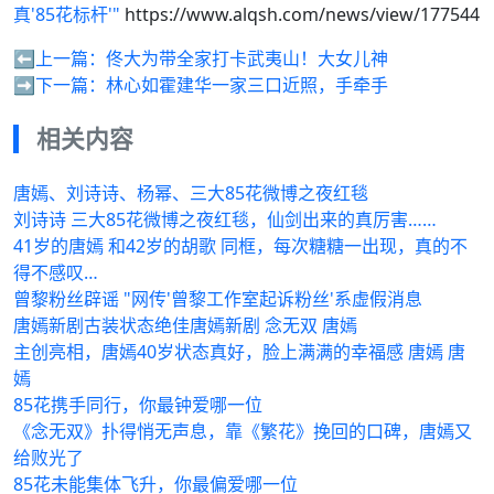
真'85花标杆'"
https://www.alqsh.com/news/view/177544
⬅️上一篇：
佟大为带全家打卡武夷山！大女儿神
➡️下一篇：
林心如霍建华一家三口近照，手牵手
相关内容
唐嫣、刘诗诗、杨幂、三大85花微博之夜红毯
刘诗诗 三大85花微博之夜红毯，仙剑出来的真厉害……
41岁的唐嫣 和42岁的胡歌 同框，每次糖糖一出现，真的不
得不感叹…
曾黎粉丝辟谣 "网传'曾黎工作室起诉粉丝'系虚假消息
唐嫣新剧古装状态绝佳唐嫣新剧 念无双 唐嫣
主创亮相，唐嫣40岁状态真好，脸上满满的幸福感 唐嫣 唐
嫣
85花携手同行，你最钟爱哪一位
《念无双》扑得悄无声息，靠《繁花》挽回的口碑，唐嫣又
给败光了
85花未能集体飞升，你最偏爱哪一位