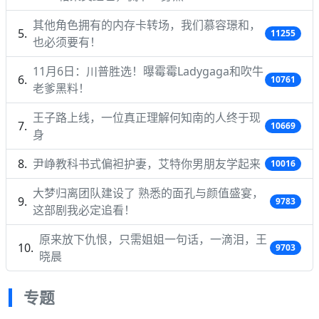
其他角色拥有的内存卡转场，我们慕容璟和，
11255
也必须要有！
11月6日：川普胜选！曝霉霉Ladygaga和吹牛
10761
老爹黑料！
王子路上线，一位真正理解何知南的人终于现
10669
身
尹峥教科书式偏袒护妻，艾特你男朋友学起来
10016
大梦归离团队建设了 熟悉的面孔与颜值盛宴，
9783
这部剧我必定追看！
原来放下仇恨，只需姐姐一句话，一滴泪，王
9703
晓晨
专题