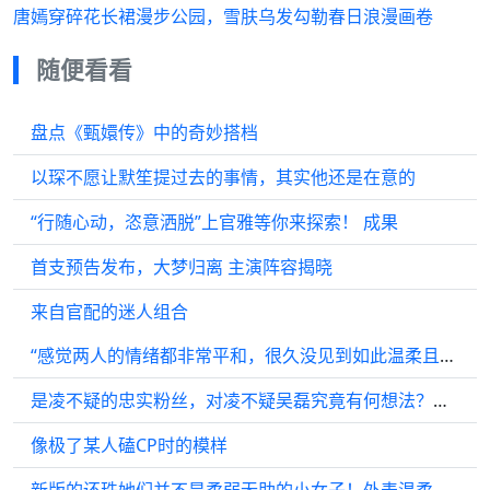
唐嫣穿碎花长裙漫步公园，雪肤乌发勾勒春日浪漫画卷
随便看看
盘点《甄嬛传》中的奇妙搭档
以琛不愿让默笙提过去的事情，其实他还是在意的
“行随心动，恣意洒脱”上官雅等你来探索！ 成果
首支预告发布，大梦归离 主演阵容揭晓
来自官配的迷人组合
“感觉两人的情绪都非常平和，很久没见到如此温柔且坚定的双向CP了”
是凌不疑的忠实粉丝，对凌不疑吴磊究竟有何想法？我已经全部看透， 吴磊
像极了某人磕CP时的模样