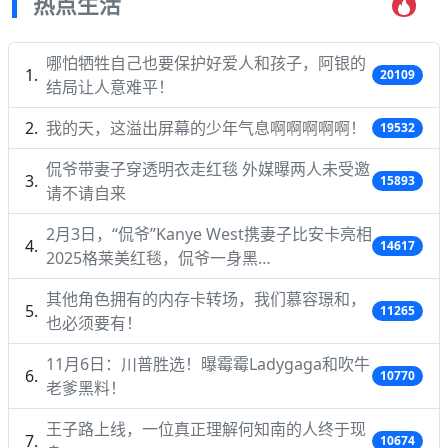
热点生活
哪怕牺牲自己也要保护好爱人和孩子，阿银的
20109
结局让人意难平！
我的天，这溢出屏幕的少年气息啊啊啊啊啊！
19532
侃爷带妻子穿透明衣走红毯 外媒曝两人未受邀
15893
请不请自来
2月3日，“侃爷”Kanye West携妻子比安卡亮相
14617
2025格莱美红毯，侃爷一身黑…
其他角色拥有的内存卡转场，我们慕容璟和，
11265
也必须要有！
11月6日：川普胜选！曝霉霉Ladygaga和吹牛
10770
老爹黑料！
王子路上线，一位真正理解何知南的人终于现
10674