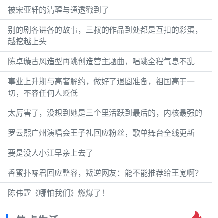
被宋亚轩的清醒与通透戳到了
别的剧各讲各的故事，三叔的作品到处都是互扣的彩蛋，
越挖越上头
陈卓璇古风造型再跳创造营主题曲，唱跳全程气息不乱
事业上升期与高奢解约，做好了退圈准备，祖国高于一
切，不容任何人贬低
太厉害了，没想到她是三个里活跃到最后的，内核最强的
罗云熙广州演唱会王子礼回应粉丝，歌单舞台全线更新
要是没人小江早亲上去了
香蜜扑哧君回应整容，叛逆网友：能不能推荐给王宽啊？
陈伟霆《哪怕我们》燃爆了！