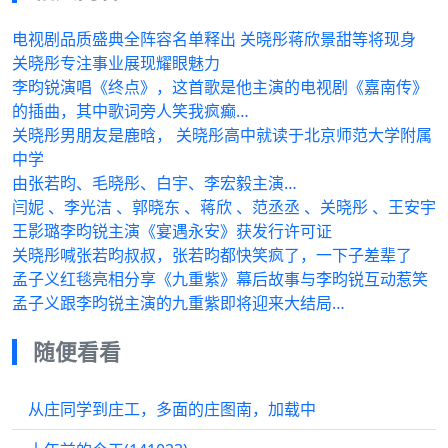
电视剧品质盛典全阵容名单释出 关晓彤蒋欣景甜等将现身
关晓彤专注事业展现耀眼魅力
李昀锐演唱《终点》，这首歌是他主演的电视剧《嘉南传》
的插曲，其中歌词旁人笑我疯癫…
关晓彤男朋友是鹿晗， 关晓彤高中就读于北京师范大学附属
中学
由张若昀、毛晓彤、白宇、李宏毅主演…
闫妮 、李光洁 、郭晓东 、蒋欣 、范丞丞 、关晓彤 、王安宇
王影璐李昀锐主演《宴遇永安》获发行许可证
关晓彤喊张若昀叔叔，张若昀都快笑疯了，一下子差辈了
孟子义红毯亮相分享《九重紫》幕后故事与李昀锐互动惹笑
孟子义跟李昀锐主演的九重紫即将迎来大结局…
随便看看
从庄同学到庄工，多面的庄图南，加载中