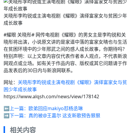
关晓彤李昀锐或主演电视剧《耀眼》演绎富家女与贫困少年
成长故事
#耀眼 关晓彤# 网传电视剧《耀眼》的男女主是李昀锐和关
晓彤将出演，小说原文讲的是家道中落的富家女晴也与生活
在贫困环境中的少年邢武之间的感人成长故事，你期待吗？
特别声明：以上文章内容仅代表作者本人观点，不代表新浪
网观点或立场。如有关于作品内容、版权或其它问题请于作
品发表后的30日内与新浪网联系。
网址：
关晓彤李昀锐或主演电视剧《耀眼》演绎富家女与贫
困少年成长故事
https://www.alqsh.com/news/view/178142
⬅️上一篇：
欧弟回应makiyo怼杨丞琳
➡️下一篇：
真的被@王嘉尔 这支新歌预告狠狠
相关内容