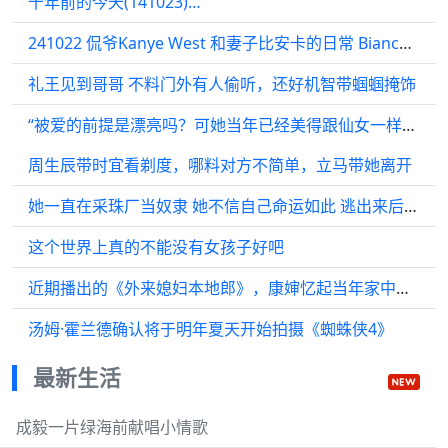
十年前的今天(141023)…
241022 侃爷Kanye West 和妻子比安卡的日常 Bianca Censori
礼王见到哥哥 不料门外有人偷听，还好机智带蝈蝈掩饰
“被爱的前提是漂亮吗？可她当年已经美得跟仙女一样啊！”
周生辰带时宜看剃度，哪料对方不简单，立马带她离开
她一直在采珠厂当奴隶 她不信自己命运如此 逃出来后一步步经商
这个世界上真的不能没有女孩子好吧
近期播出的《外来媳妇本地郎》，康婶忆起当年家中往事，引得网友纷纷感慨…
汤姆·霍兰德确认将于明年夏天开始拍摄《蜘蛛侠4》
最新生活
成毅一片绿海前献唱小情歌