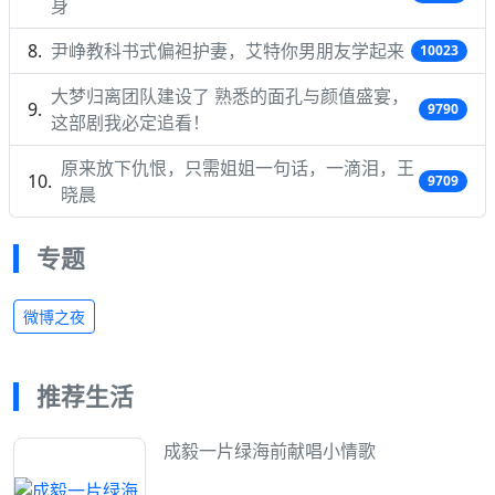
身
尹峥教科书式偏袒护妻，艾特你男朋友学起来
10023
大梦归离团队建设了 熟悉的面孔与颜值盛宴，
9790
这部剧我必定追看！
原来放下仇恨，只需姐姐一句话，一滴泪，王
9709
晓晨
专题
微博之夜
推荐生活
成毅一片绿海前献唱小情歌