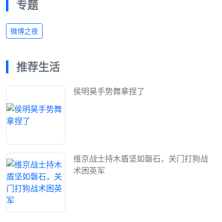
专题
微博之夜
推荐生活
侯明昊手势舞拿捏了
维京战士持木盾坚如磐石，关门打狗战
术困英军