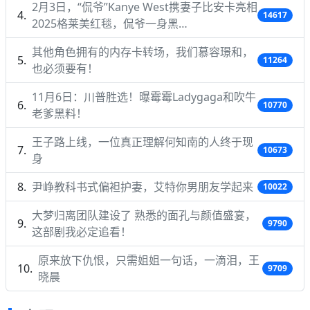
2月3日，“侃爷”Kanye West携妻子比安卡亮相
14617
2025格莱美红毯，侃爷一身黑…
其他角色拥有的内存卡转场，我们慕容璟和，
11264
也必须要有！
11月6日：川普胜选！曝霉霉Ladygaga和吹牛
10770
老爹黑料！
王子路上线，一位真正理解何知南的人终于现
10673
身
尹峥教科书式偏袒护妻，艾特你男朋友学起来
10022
大梦归离团队建设了 熟悉的面孔与颜值盛宴，
9790
这部剧我必定追看！
原来放下仇恨，只需姐姐一句话，一滴泪，王
9709
晓晨