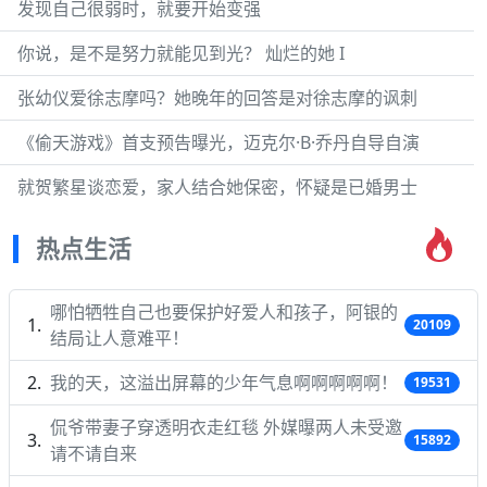
发现自己很弱时，就要开始变强
你说，是不是努力就能见到光？ 灿烂的她 I
张幼仪爱徐志摩吗？她晚年的回答是对徐志摩的讽刺
《偷天游戏》首支预告曝光，迈克尔·B·乔丹自导自演
就贺繁星谈恋爱，家人结合她保密，怀疑是已婚男士
热点生活
哪怕牺牲自己也要保护好爱人和孩子，阿银的
20109
结局让人意难平！
我的天，这溢出屏幕的少年气息啊啊啊啊啊！
19531
侃爷带妻子穿透明衣走红毯 外媒曝两人未受邀
15892
请不请自来