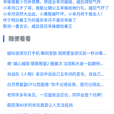
芈姝借着少司命祭舞，想成全芈月姻缘，威后得知气炸
小芈月口才了得，竟能让嫡公主芈姝给她行礼，威后气坏了
小芈月突然大出血，小黄鞋被吓坏，小芈月终于做女人！
终于明白秦王为何喜欢芈月不喜欢芈姝了
靳尚一番言论，威后答应芈姝嫁给秦王
随便看看
疑似张颂文打手机 瞬间变脸 视频里张颂文前一秒对着镜头笑嘻嘻的打招呼…
爽! 城心城翊 猎罪图鉴2 檀健次 沈翊和大家一起期待更多精彩内容！
肖战在《人物》采访中谈自己五年间的变化，说自己变得沉稳和相对自我一点了
白月梵星副CP以怨报德 “你不记得这恩，我可记得这情呢” 代露娃常华森
老同学多年未见，一见面就没忍住，同学会是个坑啊！
薛凯琪40岁的状态真是让人无法抵挡