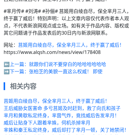
#芈月传# #刘涛# #孙俪# 莒姬用白绫自尽，保全芈月三人，
终于赢了威后！特别声明：以上文章内容仅代表作者本人观
点，不代表新浪网观点或立场。如有关于作品内容、版权或
其它问题请于作品发表后的30日内与新浪网联系。
网址：
莒姬用白绫自尽，保全芈月三人，终于赢了威后！
https://www.alqsh.com/news/view/178408
⬅️上一篇：
就跟你们说不要穿白的哈哈哈哈哈哈
➡️下一篇：
张柏芝的美貌一直这么权威！ 即使
相关内容
莒姬用白绫自尽，保全芈月三人，终于赢了威后！
王后威胁女医害命 多亏莒姬及时赶到，救了向氏和孩子
芈月和黄歇私定终身，芈茵气炸，竟找威后告发芈月！
威后让贴身下人跟着芈姝，伺机杀掉芈月
芈姝和秦王私定终身，威后却打了芈月一顿，关了她禁闭！