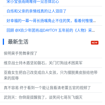
宋小宝张雨绮难得一见合体比心
白烁和父亲的亲情线真的让人泪目了
好幸福的一幕～蒋长扬嘴角止不住的笑，看着何惟慢慢走近……给我钓成翘嘴了
回顾 @X玖少年团肖战DAYTOY 五年前的《人物》采访，那时刚入行五年的他…
最新生活
侯明昊手势舞拿捏了
维京战士持木盾坚如磐石，关门打狗战术困英军
亚裔女生把自己改变成白人女孩，只为摆脱黄皮肤给他带
来的屈辱
真不容易 终于看到一个能让我看清老蕾五官的视频了
武则天：你倒是提醒我了，谈笑间七哥灰飞烟灭