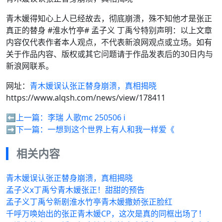
青木媛得知心上人已经故去，彻底崩溃，殊不知他才是张正
真正的替身 #淮水竹亭# 孟子义 丁禹兮特别声明：以上文章
内容仅代表作者本人观点，不代表新浪网观点或立场。如有
关于作品内容、版权或其它问题请于作品发表后的30日内与
新浪网联系。
网址：
青木媛误认张正替身崩溃，真相揭晓
https://www.alqsh.com/news/view/178411
⬅️上一篇：
李瑞 人歌mc 250506 i
➡️下一篇：
一想到这个世界上有人和我一样爱《
相关内容
青木媛误认张正替身崩溃，真相揭晓
孟子义x丁禹兮青木媛张正！甜甜的预告
孟子义丁禹兮新剧淮水竹亭青木媛撒娇张正脸红
千呼万唤始出的张正青木媛CP，这次是真的同框出场了！