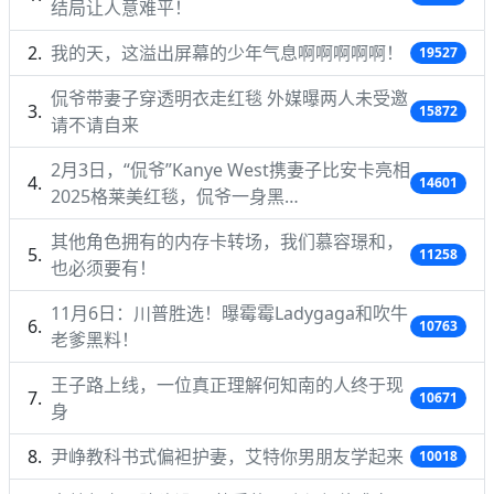
结局让人意难平！
我的天，这溢出屏幕的少年气息啊啊啊啊啊！
19527
侃爷带妻子穿透明衣走红毯 外媒曝两人未受邀
15872
请不请自来
2月3日，“侃爷”Kanye West携妻子比安卡亮相
14601
2025格莱美红毯，侃爷一身黑…
其他角色拥有的内存卡转场，我们慕容璟和，
11258
也必须要有！
11月6日：川普胜选！曝霉霉Ladygaga和吹牛
10763
老爹黑料！
王子路上线，一位真正理解何知南的人终于现
10671
身
尹峥教科书式偏袒护妻，艾特你男朋友学起来
10018