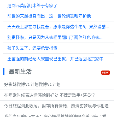
遇到元莫后阿术终于有家了
前世的宋墨挺身而出，这一世轮到窦昭守护他
天天晚上都在寻找昆吾，原来是你这个老6，果然没猜错，深潜
别责怪啦，只是因为从衣柜里翻出了两件红色毛衣…
孩子失去了，还要承受指责
王宝强的前经纪人宋喆现已出狱，并已返回北京家中…
最新生活
好彩妹微博VC计划微博VC计划
在唱歌时候表达情感恰到好处 不愧是歌手+演员宁
今日旅程到此收尾，封存所有情绪，愿清甜梦境与你相逢
我们当年的ktv女王：庄心妍带着她的演唱会杀回来了爱