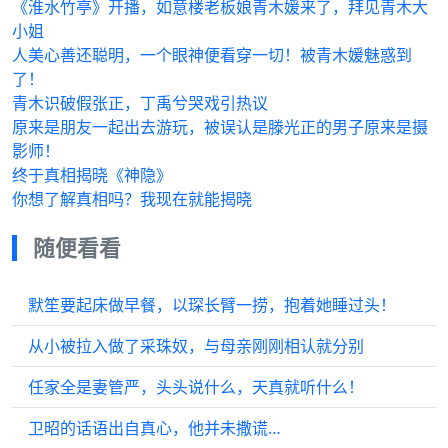
《淮水竹亭》开播，如意楼老板娘青木媛来了，拜见青木大
小姐
人美心善还聪明，一个眼神便看穿一切！被青木媛魅惑到
了！
青木识破假张正，丁禹兮哭戏引热议
原来是朋友一起出去游玩，被误认是滕光正的男子原来是摄
影师！
终于真相揭晓《神隐》
你想了解真相吗？我现在就能揭晓
随便看看
默笙要起床做早餐，以琛长臂一捞，抱着她睡过头！
从小被拉入做了采珠奴，与母亲刚刚相认就分别
任家全是妻管严，头头说什么，天真就听什么！
卫昭的话语出自真心，他并未撒谎…