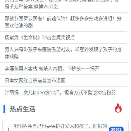
是千万种答案 微博VC计划
那就恭喜罗云熙啦！前途似锦！赶快多多拍戏多进组！好
喜欢他演的剧
杨紫凭《生命树》冲击金鹰奖视后
男人只是带孩子来医院看望战友，却意外发现了孩子的身
体缺陷
李莲花再入客栈 鬼杀人真相，下秒被一一揭开
日本女网红自杀前曾宣布退圈
钟丽缇二女儿Jaden瘦12斤，坦言方式不健康劝告粉丝
热点生活
哪怕牺牲自己也要保护好爱人和孩子，阿银的
20103