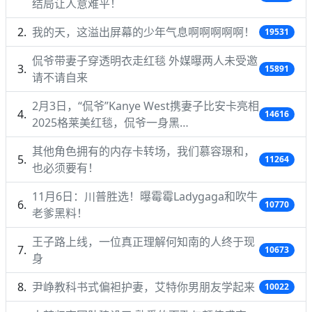
结局让人意难平！
我的天，这溢出屏幕的少年气息啊啊啊啊啊！
19531
侃爷带妻子穿透明衣走红毯 外媒曝两人未受邀
15891
请不请自来
2月3日，“侃爷”Kanye West携妻子比安卡亮相
14616
2025格莱美红毯，侃爷一身黑…
其他角色拥有的内存卡转场，我们慕容璟和，
11264
也必须要有！
11月6日：川普胜选！曝霉霉Ladygaga和吹牛
10770
老爹黑料！
王子路上线，一位真正理解何知南的人终于现
10673
身
尹峥教科书式偏袒护妻，艾特你男朋友学起来
10022