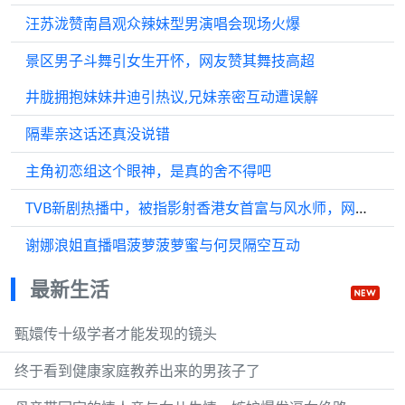
汪苏泷赞南昌观众辣妹型男演唱会现场火爆
景区男子斗舞引女生开怀，网友赞其舞技高超
井胧拥抱妹妹井迪引热议,兄妹亲密互动遭误解
隔辈亲这话还真没说错
主角初恋组这个眼神，是真的舍不得吧
TVB新剧热播中，被指影射香港女首富与风水师，网民直呼神还原
谢娜浪姐直播唱菠萝菠萝蜜与何炅隔空互动
最新生活
甄嬛传十级学者才能发现的镜头
终于看到健康家庭教养出来的男孩子了