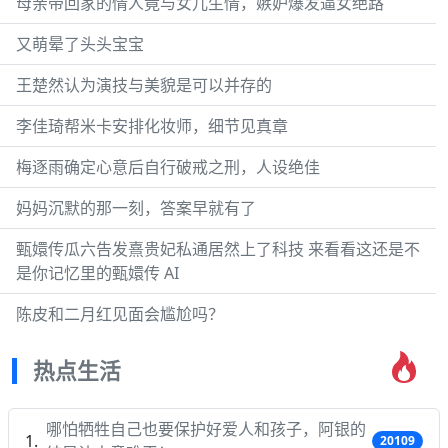
母亲带回家的情人竟与女儿生情，嫉妒爆发逼女绝路
又萌晕了头头宝宝
王楚然认为演技与美貌是可以并存的
李佳琦帮米卡安排化妆师，细节见真章
梅逐雨确定心意后自行破戒之刑，人设绝佳
妈妈沉默的那一刻，答案早就有了
甄嬛传瓜六告发熹贵妃私通居然上了科技 来看看这还是不
是你记忆里的甄嬛传 AI
陈皮和二月红见面会尴尬吗？
热点生活
哪怕牺牲自己也要保护好爱人和孩子，阿银的
20109