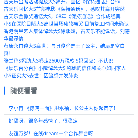
古天乐出席活动提及大S离开，回忆《保持通话》合作
古天乐回忆大S首部电影《保持通话》，感叹其离开突然
古天乐金像奖追忆大S，08年《保持通话》合作成经典
小S在医院目睹大S离世当场瘫软痛哭 目前复工时间未确认
香港明星艺人集体悼念大S徐熙媛，古天乐不能说话，刘德
华最深情
蔡康永首谈大S离世：与具俊晔是王子公主，结局是空白
页！
张兰称S妈助大S卷走2600万税款 S妈回应：不认识
《娱乐百分百》小隆悼念大S 称她的信任和关心如同家人
小S证实大S去世：因流感并发肺炎
随便看看
李小冉 《惊鸿一面》甩水袖，长公主为你起舞了！
好甜呀，很多年感情了，很稳定
友谊万岁！在线dream一个合作舞台呀