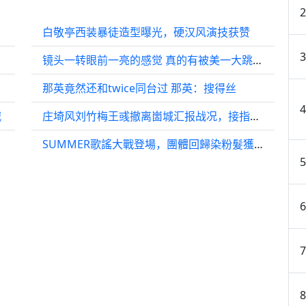
白敬亭西装暴徒造型曝光，硬汉风演技获赞
镜头一转眼前一亮的感觉 真的有被美一大跳 也照惯例说了很多漂亮话的小宝
那英竟然还和twice同台过 那英：搜得丝
城
庄埼风刘竹梅王彧撤离崮城汇报战况，接指示转战农村根据地
SUMMER歌謠大戰登場，團體回歸染粉髮獲粉絲喜愛