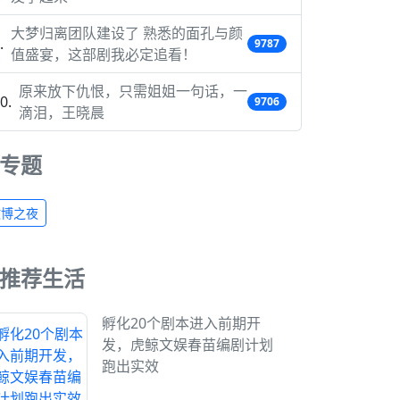
大梦归离团队建设了 熟悉的面孔与颜
9787
值盛宴，这部剧我必定追看！
原来放下仇恨，只需姐姐一句话，一
9706
滴泪，王晓晨
专题
微博之夜
推荐生活
孵化20个剧本进入前期开
发，虎鲸文娱春苗编剧计划
跑出实效