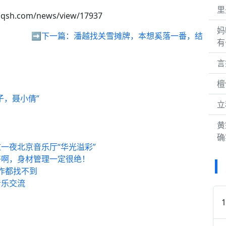
里
lqsh.com/news/view/17937
妈
➡️下一篇：
潘越找关雪摊牌，本想奚落一番，结
有
言
檀
子，聂小倩”
立
黄
确
一夜北京音乐厅“华光溢彩”
好啊，身材管理一定很绝！
工作都找不到
音乐交流