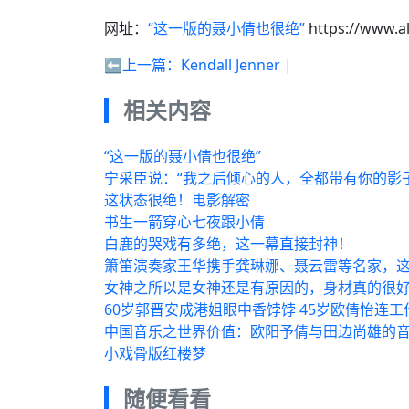
网址：
“这一版的聂小倩也很绝”
https://www.a
⬅️上一篇：
Kendall Jenner |
相关内容
“这一版的聂小倩也很绝”
宁采臣说：“我之后倾心的人，全都带有你的影
这状态很绝！电影解密
书生一箭穿心七夜跟小倩
白鹿的哭戏有多绝，这一幕直接封神！
箫笛演奏家王华携手龚琳娜、聂云雷等名家，这
女神之所以是女神还是有原因的，身材真的很
60岁郭晋安成港姐眼中香饽饽 45岁欧倩怡连
中国音乐之世界价值：欧阳予倩与田边尚雄的
小戏骨版红楼梦
随便看看