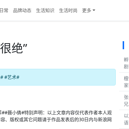
日常
品牌动态
生活知识
生活时尚
更多
很绝”
孵
剧
 #艺术#
檀
家
张
兄
亦菲##聂小倩#特别声明：以上文章内容仅代表作者本人观
以
容、版权或其它问题请于作品发表后的30日内与新浪网
语