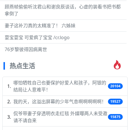
顾燕帧偷偷听沈君山和谢良辰谈话，心虚的装看书把书都
拿倒了
妻子这补刀真的太精准了！ 六姊妹
耍宝耍宝 可爱疯了宝宝 /cr.logo
76岁黎彼得因病离世
热点生活
哪怕牺牲自己也要保护好爱人和孩子，阿银的
20104
结局让人意难平！
我的天，这溢出屏幕的少年气息啊啊啊啊啊！
19527
侃爷带妻子穿透明衣走红毯 外媒曝两人未受邀
15875
请不请自来