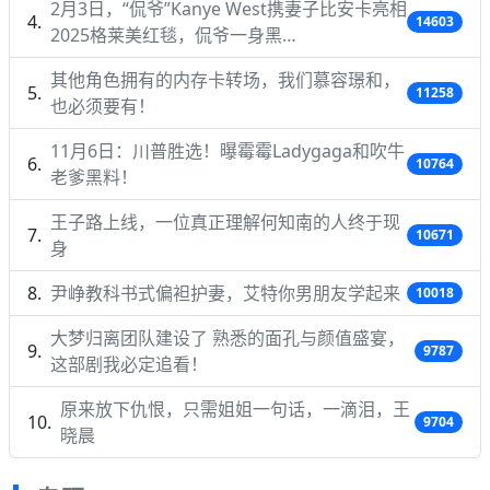
2月3日，“侃爷”Kanye West携妻子比安卡亮相
14603
2025格莱美红毯，侃爷一身黑…
其他角色拥有的内存卡转场，我们慕容璟和，
11258
也必须要有！
11月6日：川普胜选！曝霉霉Ladygaga和吹牛
10764
老爹黑料！
王子路上线，一位真正理解何知南的人终于现
10671
身
尹峥教科书式偏袒护妻，艾特你男朋友学起来
10018
大梦归离团队建设了 熟悉的面孔与颜值盛宴，
9787
这部剧我必定追看！
原来放下仇恨，只需姐姐一句话，一滴泪，王
9704
晓晨