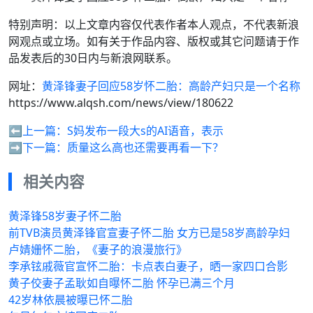
特别声明：以上文章内容仅代表作者本人观点，不代表新浪
网观点或立场。如有关于作品内容、版权或其它问题请于作
品发表后的30日内与新浪网联系。
网址：
黄泽锋妻子回应58岁怀二胎：高龄产妇只是一个名称
https://www.alqsh.com/news/view/180622
⬅️上一篇：
S妈发布一段大s的AI语音，表示
➡️下一篇：
质量这么高也还需要再看一下？
相关内容
黄泽锋58岁妻子怀二胎
前TVB演员黄泽锋官宣妻子怀二胎 女方已是58岁高龄孕妇
卢婧姗怀二胎，《妻子的浪漫旅行》
李承铉戚薇官宣怀二胎：卡点表白妻子，晒一家四口合影
黄子佼妻子孟耿如自曝怀二胎 怀孕已满三个月
42岁林依晨被曝已怀二胎