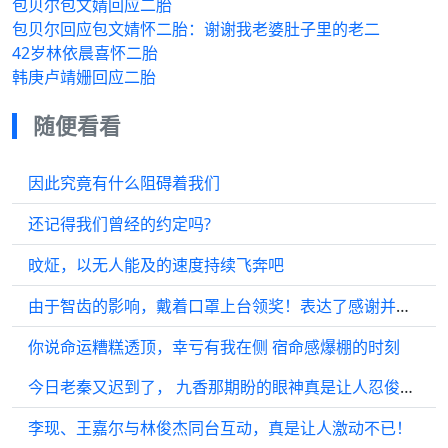
包贝尔包文婧回应二胎
包贝尔回应包文婧怀二胎：谢谢我老婆肚子里的老二
42岁林依晨喜怀二胎
韩庚卢靖姗回应二胎
随便看看
因此究竟有什么阻碍着我们
还记得我们曾经的约定吗?
旼炡，以无人能及的速度持续飞奔吧
由于智齿的影响，戴着口罩上台领奖！表达了感谢并送出了可爱的祝福
你说命运糟糕透顶，幸亏有我在侧 宿命感爆棚的时刻
今日老秦又迟到了， 九香那期盼的眼神真是让人忍俊不禁
李现、王嘉尔与林俊杰同台互动，真是让人激动不已！