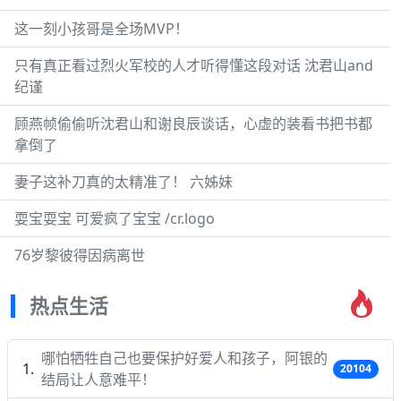
这一刻小孩哥是全场MVP！
只有真正看过烈火军校的人才听得懂这段对话 沈君山and
纪谨
顾燕帧偷偷听沈君山和谢良辰谈话，心虚的装看书把书都
拿倒了
妻子这补刀真的太精准了！ 六姊妹
耍宝耍宝 可爱疯了宝宝 /cr.logo
76岁黎彼得因病离世
热点生活
哪怕牺牲自己也要保护好爱人和孩子，阿银的
20104
结局让人意难平！