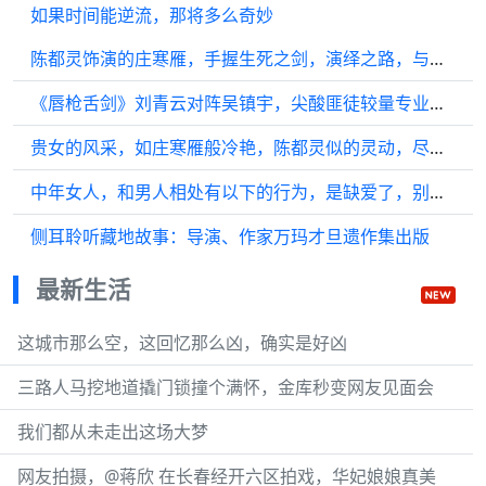
如果时间能逆流，那将多么奇妙
陈都灵饰演的庄寒雁，手握生死之剑，演绎之路，与共赴华丽篇章
《唇枪舌剑》刘青云对阵吴镇宇，尖酸匪徒较量专业辩士…
贵女的风采，如庄寒雁般冷艳，陈都灵似的灵动，尽显古典韵味
中年女人，和男人相处有以下的行为，是缺爱了，别不懂
侧耳聆听藏地故事：导演、作家万玛才旦遗作集出版
最新生活
这城市那么空，这回忆那么凶，确实是好凶
三路人马挖地道撬门锁撞个满怀，金库秒变网友见面会
我们都从未走出这场大梦
网友拍摄，@蒋欣 在长春经开六区拍戏，华妃娘娘真美