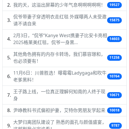
我的天，这溢出屏幕的少年气息啊啊啊啊啊！
19527
侃爷带妻子穿透明衣走红毯 外媒曝两人未受邀
15875
请不请自来
2月3日，“侃爷”Kanye West携妻子比安卡亮相
14603
2025格莱美红毯，侃爷一身黑…
其他角色拥有的内存卡转场，我们慕容璟和，
11258
也必须要有！
11月6日：川普胜选！曝霉霉Ladygaga和吹牛
10764
老爹黑料！
王子路上线，一位真正理解何知南的人终于现
10671
身
尹峥教科书式偏袒护妻，艾特你男朋友学起来
10018
大梦归离团队建设了 熟悉的面孔与颜值盛宴，
9787