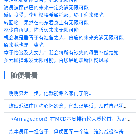
生活犹如绚丽舞台，充满无限可能！
演员迪丽热巴的未来一定充满无限可能
感同身受，李红樱将希望托起，终于迎来曙光
转圈吻！果然在韩东君身上有无限可能！
林少白再见，陈哲远未来无限可能
机会总是垂青于有准备之人，白鹿的未来充满无限可能
原来我也是一束光
章子怡谈及大女儿：我会将所有缺失的母爱补偿给她！
多元碰撞激发无限可能，百般磨砺焕新国韵风采！
随便看看
明明只差一步，他就能踏入家门了啊...
玫瑰戏谑庄国栋心怀怨念，他却淡笑道，从前自己犹如孩童，未曾顾及玫瑰的心情
《Armageddon》在MCD本周排行榜荣登榜首，为armageddon kpop
炊事员用一担包子，俘虏国军一个连，淮海战役神奇劝降！