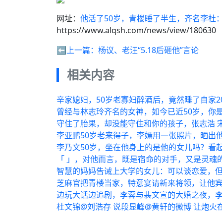
网址：
他活了50岁，青楼睡了半生，齐名李杜
https://www.alqsh.com/news/view/180630
⬅️上一篇：
杨议、老汪“5.18后砸他”言论
相关内容
辛家媳妇，50岁老寡妇醉酒后，竟然睡了自家
曾经与林志玲齐名的女神，如今已近50岁，你
守住了胎果，却没能守住和你的孩子，张志浩 
李亚鹏50岁老来得子，李嫣用一张照片，晒出
李乃文50岁，坐在他身上的是他的女儿吗？看起
「 」，对他而言，既是宿命的对手，又是灵魂
智慧的妈妈告诫上大学的女儿：可以谈恋爱，但
芝麻官把青楼当家，特意宴请新来将领，让他
边玩大话边追剧，李蓉与裴文宣的大婚之夜，李
杜文锦@刘浩存 说段显峰@黄轩的微博 让炮火