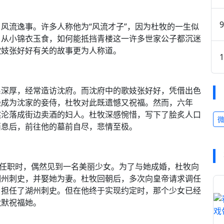
风流逸事。许多人称他为“风流才子”，因为杜牧的一生似
，从小锦衣玉食，如何能抵挡青楼这一许多世家公子都沉迷
歌妓张好好有关的故事更为人称道。
系深厚，经常造访沈府。而沈府中的歌妓张好好，凭借出色
经成为沈家的妾侍，杜牧对此既遗憾又祝福。然而，六年
然沦落成街边卖酒的妇人。杜牧深感惋惜，写下了脍炙人口
消息后，前往他的墓前自尽，悲情至极。
州任职时，偶然见到一名美丽少女。为了与她成婚，杜牧向
湖州刺史，并娶她为妻。杜牧回朝后，多次向皇帝请求调任
，担任了湖州刺史。但在他终于实现约定时，那个少女已经
默默祝福她。