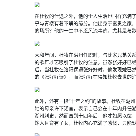
在杜牧的仕途之外，他的个人生活也同样充满了
乎与青楼有着不解的缘分。他出身于富贵之家
的场所？他的一生中不乏风流事迹，尤其是与
大和年间，杜牧在洪州任职时，与沈家兄弟关
的歌舞才艺吸引了杜牧的注意。虽然张好好已
后，当杜牧在洛阳偶遇张好好时，他发现她已
的《张好好诗》，而张好好在得知杜牧去世的
此外，还有一段“十年之约”的故事。杜牧在湖
她的母亲许下诺言，表示自己会在十年内升任
湖州刺史，然而直到十四年后，他才如愿以偿
嫁人且育有子女，杜牧内心充满了感慨，只能