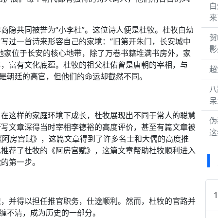
白
来
商隐共同被誉为“小李杜”。这位诗人便是杜牧。杜牧自幼
贺
写过一首诗来形容自己的家境：“旧第开朱门，长安城中
影
他家位于长安的核心地带，除了万卷书籍堆满书房外，家
第，富有文化底蕴。杜牧的祖父杜佑曾是唐朝的宰相，与
超
曾是朝廷的高官，但他们的命运却截然不同。
八
呆
。在这样的家庭环境下成长，杜牧展现出不同于常人的聪慧
伪
所写文章深得当时宰相李德裕的高度评价，甚至有篇文章被
这
《阿房宫赋》，这篇文章得到了许多名士和大儒的高度推
也推荐了杜牧的《阿房宫赋》，这篇文章帮助杜牧顺利进入
途的第一步。
识，并得以担任推官职务，仕途顺利。然而，杜牧的官路并
纠缠不清，成为历史的一部分。