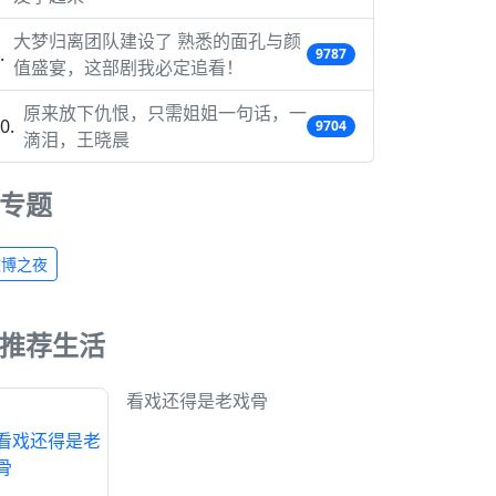
大梦归离团队建设了 熟悉的面孔与颜
9787
值盛宴，这部剧我必定追看！
原来放下仇恨，只需姐姐一句话，一
9704
滴泪，王晓晨
专题
微博之夜
推荐生活
看戏还得是老戏骨