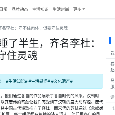
日常
品牌动态
生活知识
生活时尚
更多
齐名李杜：守不住肉体，但要守住灵魂
楼睡了半生，齐名李杜：
守住灵魂
看
看
起
马
#生活知识# #生活感悟# #文化遗产#
服
人，他们通过各自的作品展示了各自时代的风采。汉朝时
请
，以其宏伟的笔触让我们感受到了汉朝的盛大与辉煌。唐代
《
，将中国古代诗歌推向了巅峰，而宋代的苏轼通过《念奴娇
和扩展。每个朝代都有独特的诗人词人，他们用各自的风