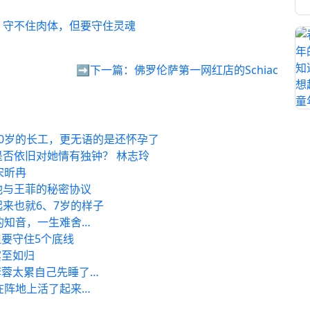
：守不住肉体，但要守住灵魂
➡️下一篇：
佛罗伦萨第一网红店的Schiac
20岁的长工，更无语的是还怀孕了
是否依旧对她情有独钟？ 林志玲
宋昕冉
他与王菲的秘密协议
来也就6、7岁的样子
的知音，一生难舍…
要守住5个底线
宾至如归
蓉太累自己先睡了…
在阵地上活了起来…