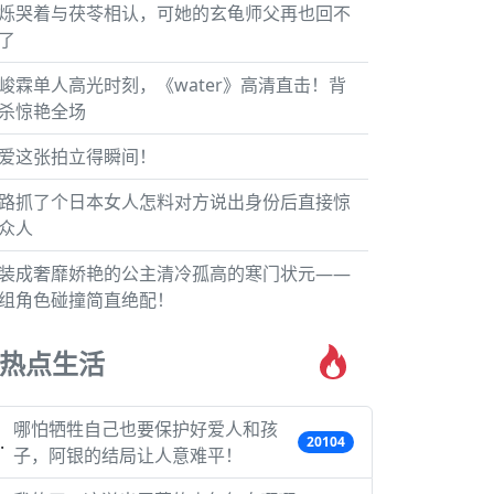
烁哭着与茯苓相认，可她的玄龟师父再也回不
了
峻霖单人高光时刻，《water》高清直击！背
杀惊艳全场
爱这张拍立得瞬间！
路抓了个日本女人怎料对方说出身份后直接惊
众人
装成奢靡娇艳的公主清冷孤高的寒门状元——
组角色碰撞简直绝配！
热点生活
哪怕牺牲自己也要保护好爱人和孩
20104
子，阿银的结局让人意难平！