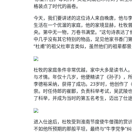
格装点了时代的画卷。
今天，我们要讲述的这位诗人来自晚唐，他与李
生活在一个优渥的家庭，他的家境显赫，杜牧曾
央。第中无一物，万卷书满堂。”这句诗表达了
中几乎没有其它特别的物品，足见他家书香门
“杜甫”的祖父杜审言类似，虽然他们的祖辈都
杜牧的家庭条件非常优越，家中大多是读书人
与才情。年仅十几岁，他便精读了《孙子》，
李德裕采纳，获得了成功。23岁时，他创作了
崇。时任侍郎的崔郾，负责科举考试，吴武陵
了科举，并成为当时的第五名考生，迈出了仕
进入仕途后，杜牧受到淮南节度使牛僧孺的赏
不如他所预期的那般平坦，最终与“牛李党争”