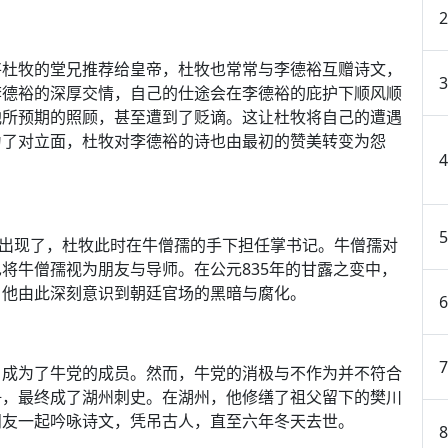
将杜牧的堂兄推荐给皇帝，杜牧也常常与李德裕互赠诗文，
李德裕的深厚交情，自己的仕途会在李德裕的庇护下顺风顺
他所预期的照顾，甚至遭到了贬谪。这让杜牧将自己的遭遇
为了对立面，杜牧对李德裕的诗也由最初的赞美转变为怨
孺出现了，杜牧此时在牛僧孺的手下担任掌书记。牛僧孺对
将牛僧孺视为朋友与导师。在公元835年的甘露之变中，
。他由此深刻意识到朝廷官场的黑暗与腐化。
，成为了牛党的成员。然而，牛党的消极与不作为并不符合
争，最终成了湖州刺史。在湖州，他修缮了祖父留下的樊川
朋友一起吟咏诗文，凭吊古人，直至六年冬天去世。