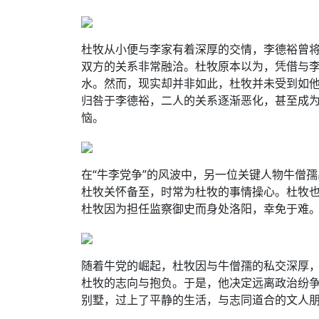
杜牧从小便与李家有着深厚的交情，李德裕曾
双方的关系非常融洽。杜牧原本以为，凭借与
水。然而，现实却并非如此，杜牧并未受到如
归咎于李德裕，二人的关系逐渐恶化，甚至成
恼。
在“牛李党争”的风波中，另一位关键人物牛僧
杜牧关怀备至，时常为杜牧的事情操心。杜牧也
杜牧因为担任监察御史而身处洛阳，幸免于难
随着牛党的崛起，杜牧因与牛僧孺的私交深厚
杜牧的志向与抱负。于是，他决定远离政治纷
别墅，过上了平静的生活，与志同道合的文人