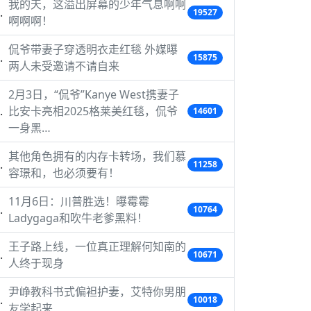
我的天，这溢出屏幕的少年气息啊啊
19527
啊啊啊！
侃爷带妻子穿透明衣走红毯 外媒曝
15875
两人未受邀请不请自来
2月3日，“侃爷”Kanye West携妻子
比安卡亮相2025格莱美红毯，侃爷
14601
一身黑…
其他角色拥有的内存卡转场，我们慕
11258
容璟和，也必须要有！
11月6日：川普胜选！曝霉霉
10764
Ladygaga和吹牛老爹黑料！
王子路上线，一位真正理解何知南的
10671
人终于现身
尹峥教科书式偏袒护妻，艾特你男朋
10018
友学起来