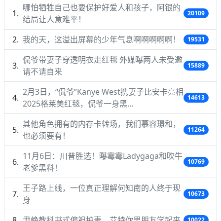
哪怕牺牲自己也要保护好爱人和孩子，阿银的
20109
结局让人意难平！
我的天，这溢出屏幕的少年气息啊啊啊啊啊！
19531
侃爷带妻子穿透明衣走红毯 外媒曝两人未受邀
15889
请不请自来
2月3日，“侃爷”Kanye West携妻子比安卡亮相
14613
2025格莱美红毯，侃爷一身黑…
其他角色拥有的内存卡转场，我们慕容璟和，
11264
也必须要有！
11月6日：川普胜选！曝霉霉Ladygaga和吹牛
10769
老爹黑料！
王子路上线，一位真正理解何知南的人终于现
10673
身
尹峥教科书式偏袒护妻，艾特你男朋友学起来
10022