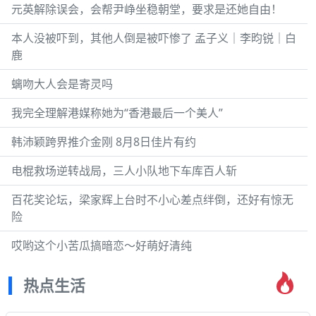
元英解除误会，会帮尹峥坐稳朝堂，要求是还她自由！
本人没被吓到，其他人倒是被吓惨了 孟子义｜李昀锐｜白
鹿
螭吻大人会是寄灵吗
我完全理解港媒称她为“香港最后一个美人”
韩沛颖跨界推介金刚 8月8日佳片有约
电棍救场逆转战局，三人小队地下车库百人斩
百花奖论坛，梁家辉上台时不小心差点绊倒，还好有惊无
险
哎哟这个小苦瓜搞暗恋～好萌好清纯
热点生活