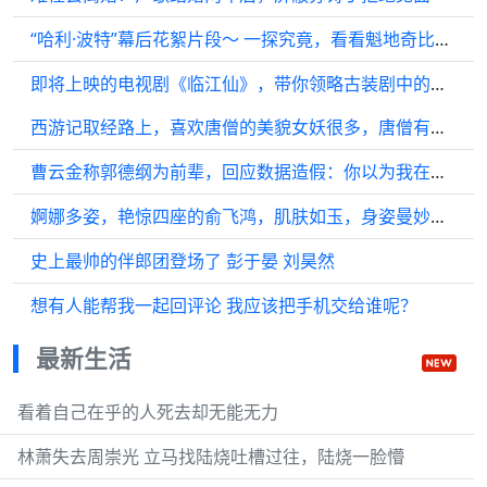
“哈利·波特”幕后花絮片段～ 一探究竟，看看魁地奇比赛是如何拍摄的
即将上映的电视剧《临江仙》，带你领略古装剧中的虐心情节…
西游记取经路上，喜欢唐僧的美貌女妖很多，唐僧有动过凡心吗？
曹云金称郭德纲为前辈，回应数据造假：你以为我在宿舍拿手机播啊
婀娜多姿，艳惊四座的俞飞鸿，肌肤如玉，身姿曼妙，留下无尽的美好
史上最帅的伴郎团登场了 彭于晏 刘昊然
想有人能帮我一起回评论 我应该把手机交给谁呢？
最新生活
看着自己在乎的人死去却无能无力
林萧失去周崇光 立马找陆烧吐槽过往，陆烧一脸懵