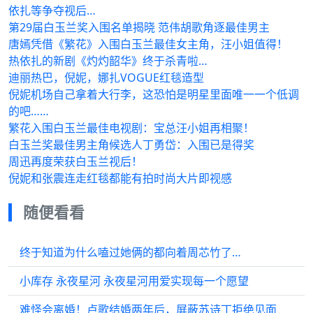
依扎等争夺视后…
第29届白玉兰奖入围名单揭晓 范伟胡歌角逐最佳男主
唐嫣凭借《繁花》入围白玉兰最佳女主角，汪小姐值得！
热依扎的新剧《灼灼韶华》终于杀青啦…
迪丽热巴，倪妮，娜扎VOGUE红毯造型
倪妮机场自己拿着大行李，这恐怕是明星里面唯一一个低调
的吧……
繁花入围白玉兰最佳电视剧：宝总汪小姐再相聚！
白玉兰奖最佳男主角候选人丁勇岱：入围已是得奖
周迅再度荣获白玉兰视后！
倪妮和张震连走红毯都能有拍时尚大片即视感
随便看看
终于知道为什么嗑过她俩的都向着周芯竹了…
小库存 永夜星河 永夜星河用爱实现每一个愿望
难怪会离婚！卢歌结婚两年后，屏蔽苏诗丁拒绝见面