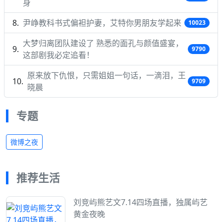
身
尹峥教科书式偏袒护妻，艾特你男朋友学起来
10023
大梦归离团队建设了 熟悉的面孔与颜值盛宴，
9790
这部剧我必定追看！
原来放下仇恨，只需姐姐一句话，一滴泪，王
9709
晓晨
专题
微博之夜
推荐生活
刘竞屿熊艺文7.14四场直播，独属屿艺
黄金夜晚