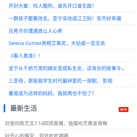
开封大案：咬人酷刑，谁先开口谁生路！
一群孩子都要改名，亚宁非改成江卫妈！安杰好幸福
吕秀才的遭遇真让人心疼
Selena Gomez亮相艾美奖，大钻戒一览无余
《看人真准》！
宜宁从千娇万宠的嫡女变成私生女，这背后的故事令人感慨…
三圣母，那是我学生时代最钟爱的一部剧， 影视
要是成为这样的妈妈，我就再也不怕了?
最新生活
刘竞屿熊艺文7.14四场直播，独属屿艺黄金夜晚
好开心的俩宝，到处吃吃喝喝