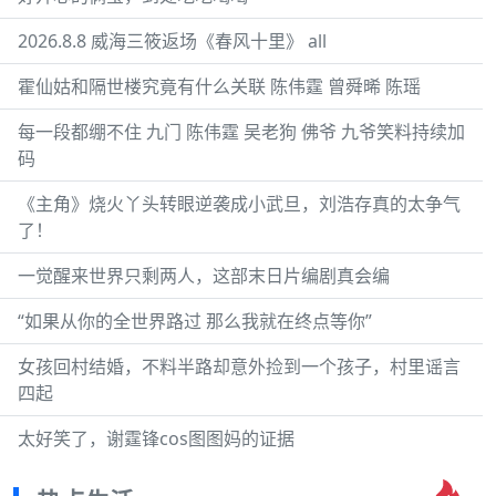
2026.8.8 威海三筱返场《春风十里》 all
霍仙姑和隔世楼究竟有什么关联 陈伟霆 曾舜晞 陈瑶
每一段都绷不住 九门 陈伟霆 吴老狗 佛爷 九爷笑料持续加
码
《主角》烧火丫头转眼逆袭成小武旦，刘浩存真的太争气
了！
一觉醒来世界只剩两人，这部末日片编剧真会编
“如果从你的全世界路过 那么我就在终点等你”
女孩回村结婚，不料半路却意外捡到一个孩子，村里谣言
四起
太好笑了，谢霆锋cos图图妈的证据