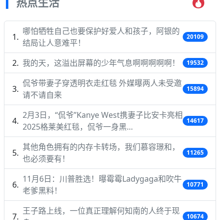
热点生活
哪怕牺牲自己也要保护好爱人和孩子，阿银的
20109
结局让人意难平！
我的天，这溢出屏幕的少年气息啊啊啊啊啊！
19532
侃爷带妻子穿透明衣走红毯 外媒曝两人未受邀
15894
请不请自来
2月3日，“侃爷”Kanye West携妻子比安卡亮相
14617
2025格莱美红毯，侃爷一身黑…
其他角色拥有的内存卡转场，我们慕容璟和，
11265
也必须要有！
11月6日：川普胜选！曝霉霉Ladygaga和吹牛
10771
老爹黑料！
王子路上线，一位真正理解何知南的人终于现
10674