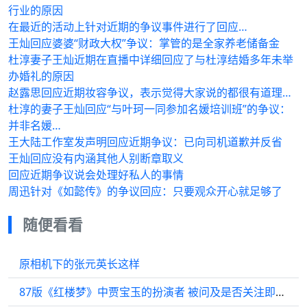
行业的原因
在最近的活动上针对近期的争议事件进行了回应…
王灿回应婆婆“财政大权”争议：掌管的是全家养老储备金
杜淳妻子王灿近期在直播中详细回应了与杜淳结婚多年未举
办婚礼的原因
赵露思回应近期妆容争议，表示觉得大家说的都很有道理…
杜淳的妻子王灿回应“与叶珂一同参加名媛培训班”的争议：
并非名媛…
王大陆工作室发声明回应近期争议：已向司机道歉并反省
王灿回应没有内涵其他人别断章取义
回应近期争议说会处理好私人的事情
周迅针对《如懿传》的争议回应：只要观众开心就足够了
随便看看
原相机下的张元英长这样
87版《红楼梦》中贾宝玉的扮演者 被问及是否关注即将上映的电影 时…