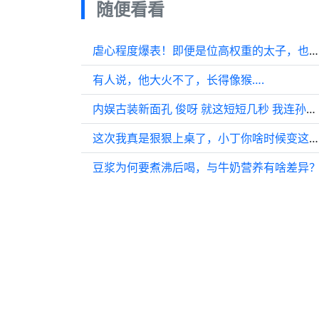
随便看看
虐心程度爆表！即便是位高权重的太子，也有无法触及的爱情
有人说，他大火不了，长得像猴….
内娱古装新面孔 俊呀 就这短短几秒 我连孙辈的名字都想好了
这次我真是狠狠上桌了，小丁你啥时候变这么帅的？
豆浆为何要煮沸后喝，与牛奶营养有啥差异