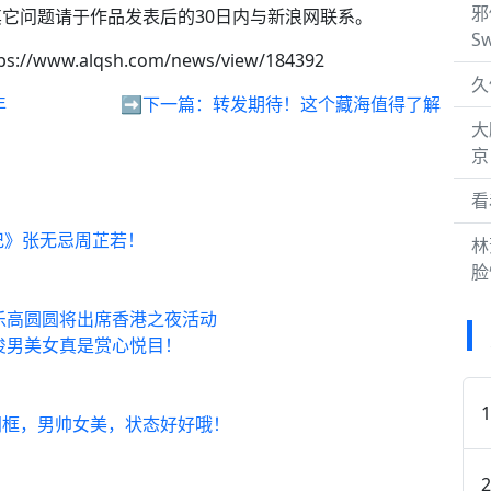
邪
它问题请于作品发表后的30日内与新浪网联系。
S
ps://www.alqsh.com/news/view/184392
久
年
➡️下一篇：
转发期待！这个藏海值得了解
大
京
看
记》张无忌周芷若！
林
脸
乐高圆圆将出席香港之夜活动
俊男美女真是赏心悦目！
同框，男帅女美，状态好好哦！