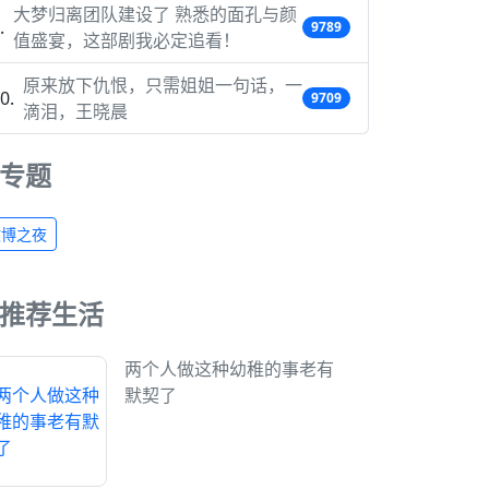
大梦归离团队建设了 熟悉的面孔与颜
9789
值盛宴，这部剧我必定追看！
原来放下仇恨，只需姐姐一句话，一
9709
滴泪，王晓晨
专题
微博之夜
推荐生活
两个人做这种幼稚的事老有
默契了