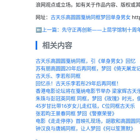
浪网观点或立场。如有关于作品内容、版权或其
网址：
古天乐高圆圆戛纳同框梦回单身男女
htt
⬅️上一篇：
先守正再创新——上昆学馆制十周
相关内容
古天乐高圆圆戛纳同框，引《单身男女》回忆
苏有朋高圆圆20年后再同框，梦回《倚天屠龙
古天乐、李若彤同框
回忆杀！古天乐李若彤29年后再同框！
香港电影论坛将在戛纳电影节举办 梁家辉古天
朱珠与彭冠英同框 同框，梦回《玫瑰》时光，
45岁甘比带16岁女儿走红毯，C位同框古天乐
张若昀王景春同框 梦回《警察荣誉》
电影《走走停停》首映礼现场，胡歌和高圆圆
钟汉良与唐嫣同框，让人梦回《何以笙箫默》