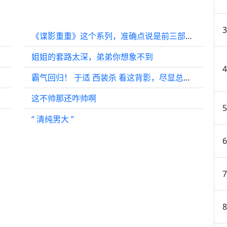
《谍影重重》这个系列，准确点说是前三部的过人之处在于“冷静和克制”
姐姐的套路太深，弟弟你想象不到
霸气回归！ 于适 西装杀 看这背影，尽显总裁风范
这不帅那还咋帅啊
？
“ 清纯男大 ”