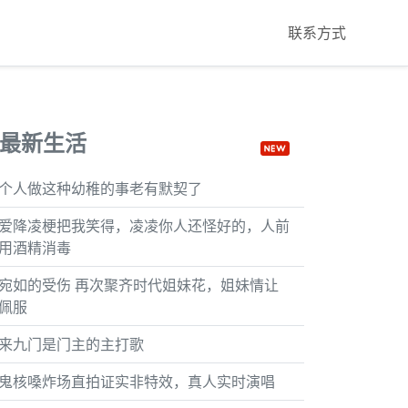
联系方式
最新生活
个人做这种幼稚的事老有默契了
爱降凌梗把我笑得，凌凌你人还怪好的，人前
用酒精消毒
宛如的受伤 再次聚齐时代姐妹花，姐妹情让
佩服
来九门是门主的主打歌
鬼核嗓炸场直拍证实非特效，真人实时演唱