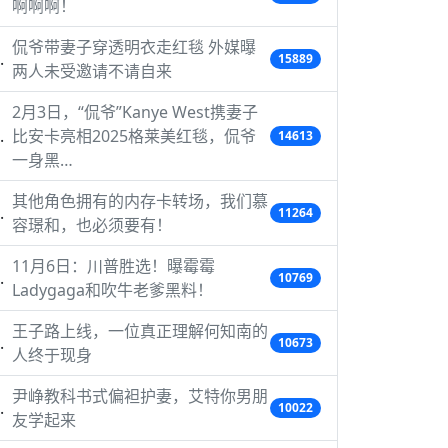
啊啊啊！
侃爷带妻子穿透明衣走红毯 外媒曝
15889
两人未受邀请不请自来
2月3日，“侃爷”Kanye West携妻子
比安卡亮相2025格莱美红毯，侃爷
14613
一身黑…
其他角色拥有的内存卡转场，我们慕
11264
容璟和，也必须要有！
11月6日：川普胜选！曝霉霉
10769
Ladygaga和吹牛老爹黑料！
王子路上线，一位真正理解何知南的
10673
人终于现身
尹峥教科书式偏袒护妻，艾特你男朋
10022
友学起来