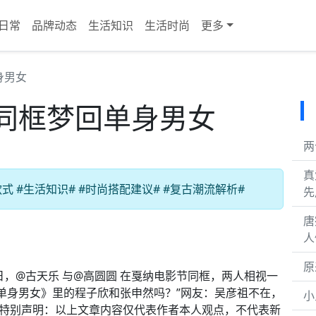
日常
品牌动态
生活知识
生活时尚
更多
身男女
同框梦回单身男女
两
真
 #生活知识# #时尚搭配建议# #复古潮流解析#
先
唐
人
原
，@古天乐 与@高圆圆 在戛纳电影节同框，两人相视一
《单身男女》里的程子欣和张申然吗？”网友：吴彦祖不在，
小
话]#特别声明：以上文章内容仅代表作者本人观点，不代表新