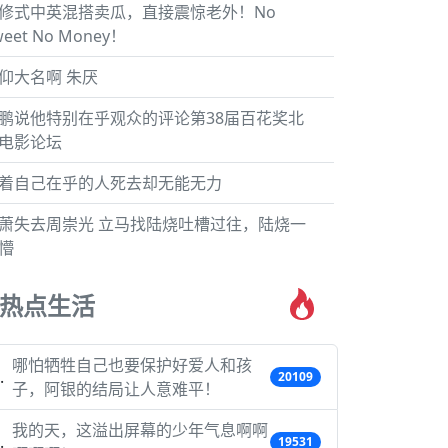
修式中英混搭卖瓜，直接震惊老外！No
weet No Money！
仰大名啊 朱厌
鹏说他特别在乎观众的评论第38届百花奖北
电影论坛
着自己在乎的人死去却无能无力
萧失去周崇光 立马找陆烧吐槽过往，陆烧一
懵
热点生活
哪怕牺牲自己也要保护好爱人和孩
20109
子，阿银的结局让人意难平！
我的天，这溢出屏幕的少年气息啊啊
19531