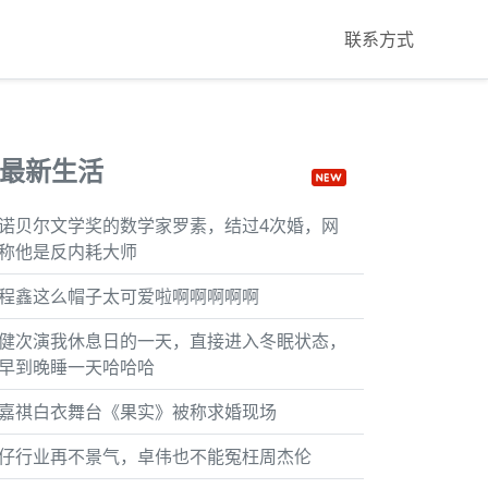
联系方式
最新生活
诺贝尔文学奖的数学家罗素，结过4次婚，网
称他是反内耗大师
程鑫这么帽子太可爱啦啊啊啊啊啊
健次演我休息日的一天，直接进入冬眠状态，
早到晚睡一天哈哈哈
嘉祺白衣舞台《果实》被称求婚现场
仔行业再不景气，卓伟也不能冤枉周杰伦