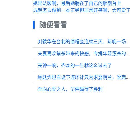
她是法医啊，最后她躺在了自己的解剖台上
成毅怎么做到一本正经但非常好笑啊，太可爱
随便看看
刘德华在台北的演唱会连续三天，每晚一场，郭台铭的妻子曾馨莹亲临现场支持…
夫妻喜欢猎杀带来的快感，专挑年轻漂亮的女孩下手
丧钟一响，齐焱的一生就这么过去了
顾廷烨坦白设下连环计只为求娶明兰，说完把媳妇吓跑了
奔向心爱之人，仿佛赢得了胜利