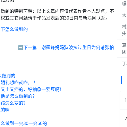
嘿
么做到的特别声明：以上文章内容仅代表作者本人观点，不
太
权或其它问题请于作品发表后的30日内与新浪网联系。
村
那下怎么做到的
头
真
➡️下一篇：
谢霆锋妈妈狄波拉过生日为何请张柏
团
丁
么做到的
婚礼想咋就咋， ！
潮又土又痞的，好抽象一爱豆啊！
：他是怎么做到的？
女孩怎么变的？
应的啊
做到一会30一会60的