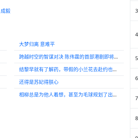
了成毅
大梦归离 意难平
跨越时空的智谋对决 陈伟霆的首部港剧即将登场！
结黎早就有了解药，带假的小兰花去赴约也是她与小兰花的计谋
还得是苏妃得朕心
相柳总是为他人着想，甚至为毛球规划了出路，却从未给自己留下机会