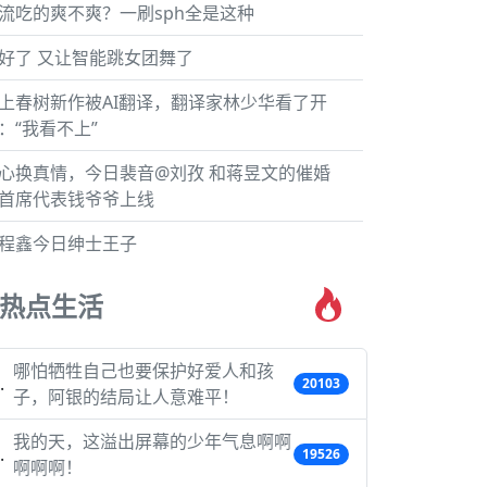
流吃的爽不爽？一刷sph全是这种
好了 又让智能跳女团舞了
上春树新作被AI翻译，翻译家林少华看了开
：“我看不上”
心换真情，今日裴音@刘孜 和蒋昱文的催婚
首席代表钱爷爷上线
程鑫今日绅士王子
热点生活
哪怕牺牲自己也要保护好爱人和孩
20103
子，阿银的结局让人意难平！
我的天，这溢出屏幕的少年气息啊啊
19526
啊啊啊！