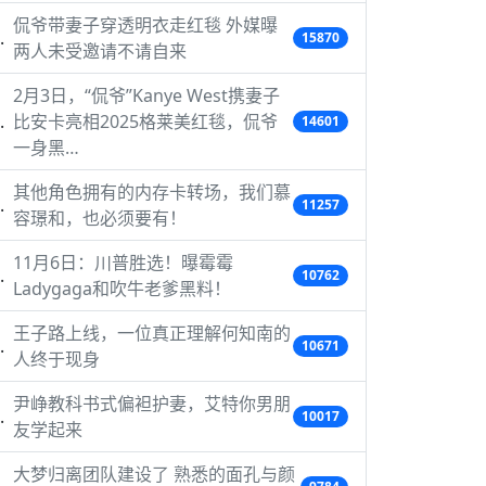
侃爷带妻子穿透明衣走红毯 外媒曝
15870
两人未受邀请不请自来
2月3日，“侃爷”Kanye West携妻子
比安卡亮相2025格莱美红毯，侃爷
14601
一身黑…
其他角色拥有的内存卡转场，我们慕
11257
容璟和，也必须要有！
11月6日：川普胜选！曝霉霉
10762
Ladygaga和吹牛老爹黑料！
王子路上线，一位真正理解何知南的
10671
人终于现身
尹峥教科书式偏袒护妻，艾特你男朋
10017
友学起来
大梦归离团队建设了 熟悉的面孔与颜