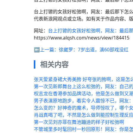
台上打镲的女孩好松弛啊，网友：最后那下怎
代表新浪网观点或立场。如有关于作品内容、版
网址：
台上打镲的女孩好松弛啊，网友：最后
https://www.alqsh.com/news/view/184415
⬅️上一篇：
徐崴罗：7岁出道，演60部戏没红
相关内容
张天爱紧身裙大秀美胯 好夸张的胯啊，这是怎
第一次见新郎舞台上这么松弛的，网友：自己的
权志龙在香港参加品牌活动，他是怎么做到又
男子表演原地跑步，着实令人震惊不已，网友
怎么变的？好神奇的魔术，导师惊叹了，哪个
肖战真喝了吧，不然是怎么做到能控制生理反
第一次见刘亦菲在舞池蹦迪的样子好松弛啊
不管城里多时髦回村一秒回原形！网友：你是怎么