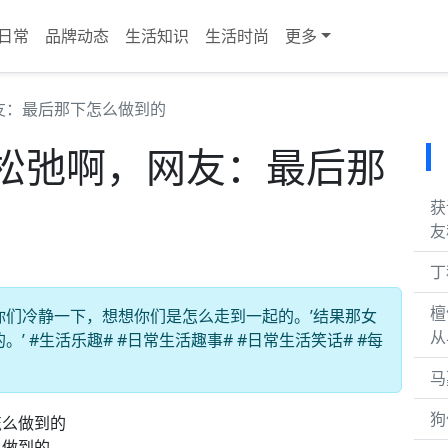
日常
品牌动态
生活知识
生活时尚
更多
友：最后那下怎么做到的
松弛啊，网友：最后那
获
友
丁
檀
你们冷静一下，想想你们是怎么走到一起的。’结果那女
从
 #生活乐趣# #日常生活趣事# #日常生活笑话# #每
马
狗
么做到的