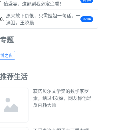
9784
值盛宴，这部剧我必定追看！
原来放下仇恨，只需姐姐一句话，一
9704
滴泪，王晓晨
专题
微博之夜
推荐生活
获诺贝尔文学奖的数学家罗
素，结过4次婚，网友称他是
反内耗大师