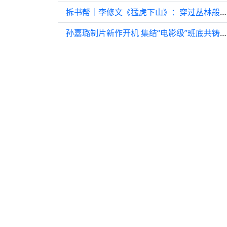
拆书帮｜李修文《猛虎下山》：穿过丛林般的人生
孙嘉璐制片新作开机 集结“电影级”班底共铸精品网剧