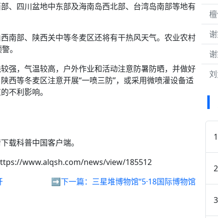
西部、四川盆地中东部及海南岛西北部、台湾岛南部等地有
檀
谢
山西南部、陕西关中等冬麦区还将有干热风天气。农业农村
预警。
谢
线较强，气温较高，户外作业和活动注意防暑防晒，并做好
刘
陕西等冬麦区注意开展“一喷三防”，或采用微喷灌设备适
浆的不利影响。
请下载科普中国客户端。
ttps://www.alqsh.com/news/view/185512
开
➡️下一篇：
三星堆博物馆“5·18国际博物馆