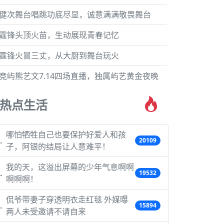
健次舞台唱跳功底尽显，诚意满满敬畏舞台
霆锋头顶火苗，生动展现青春记忆
霆锋火冒三丈，从大厨到舞台玩火
竞屿熊艺文7.14四场直播，独属屿艺黄金夜晚
热点生活
哪怕牺牲自己也要保护好爱人和孩
20109
子，阿银的结局让人意难平！
我的天，这溢出屏幕的少年气息啊啊
19532
啊啊啊！
侃爷带妻子穿透明衣走红毯 外媒曝
15894
两人未受邀请不请自来