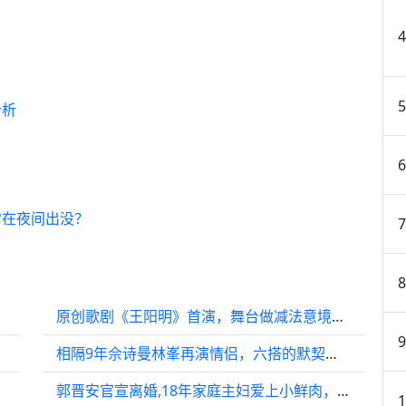
分析
常在夜间出没？
原创歌剧《王阳明》首演，舞台做减法意境轻盈
不归宿
相隔9年佘诗曼林峯再演情侣，六搭的默契！他们的土味情话也好甜
郭晋安官宣离婚,18年家庭主妇爱上小鲜肉，离婚内幕曝光