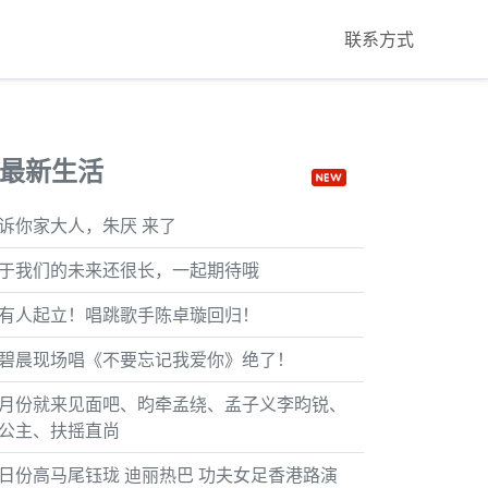
联系方式
最新生活
诉你家大人，朱厌 来了
于我们的未来还很长，一起期待哦
有人起立！唱跳歌手陈卓璇回归！
碧晨现场唱《不要忘记我爱你》绝了！
月份就来见面吧、昀牵孟绕、孟子义李昀锐、
公主、扶摇直尚
日份高马尾钰珑 迪丽热巴 功夫女足香港路演