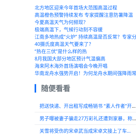
北方地区迎来今年首场大范围高温过程
高温橙色预警持续发布 专家提醒注意防暑降温
今夏高温天气为何频现？
极端高温下，气候行动刻不容缓
江南多地热成“火炉” 持续高温是否反常？专家
40摄氏度高温天气要来了？
“热在三伏”是什么样的热
8月我国大部分地区预计气温偏高
海来阿木海外首场演唱会今晚开唱
华南龙舟水强势开启！为何龙舟水期间强降雨
随便看看
把送快递、开出租写成畅销书 “素人作者”开拓非虚构文学新气象丨文化观察
男子曝被妻子骗走27万彩礼还遭到家暴，称妻子打牌出轨夜
关雪将受伤的宋卓武当成宋卓文接上了车…