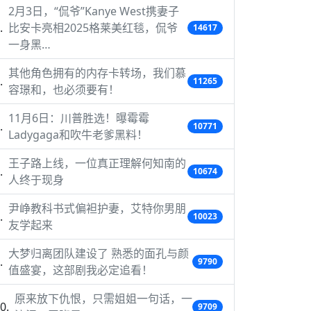
2月3日，“侃爷”Kanye West携妻子
比安卡亮相2025格莱美红毯，侃爷
14617
一身黑…
其他角色拥有的内存卡转场，我们慕
11265
容璟和，也必须要有！
11月6日：川普胜选！曝霉霉
10771
Ladygaga和吹牛老爹黑料！
王子路上线，一位真正理解何知南的
10674
人终于现身
尹峥教科书式偏袒护妻，艾特你男朋
10023
友学起来
大梦归离团队建设了 熟悉的面孔与颜
9790
值盛宴，这部剧我必定追看！
原来放下仇恨，只需姐姐一句话，一
9709