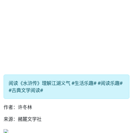
阅读《水浒传》理解江湖义气 #生活乐趣# #阅读乐趣#
#古典文学阅读#
作者：许冬林
来源：赭麓文学社