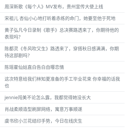
周深新歌《每个人》MV发布，贵州宣传大使上线
宋祖儿 杏仙小心地打听着赤练的命门，她要至他于死地
黄子弘凡今日录制《歌手》总决赛路透来了，你期待他的
表现吗？
陈都灵《冬风吹又生》路透来了，穿搭秋日感满满，你期
待这部剧吗？
陈瑶霍仙姑直白告白自曝恋情
这次特意给我们林知夏准备的手工毕业花束 你幸福的话我
也
jennie闯美不论怎么露，我都觉得她没长大
肖战柔顺造型刷屏网络，寓意万事顺遂
虞书欣小兰花结印手势，今日在线庆生