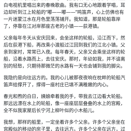
白电视机里唱岀来的春晚歌曲。我有口无心地跟着学唱，耳
边却听到江上轮船的“嘟——嘟——”鸣笛声，心上仿佛也有
一片迷蒙江水在月色里荡荡铺开。我知道，那是轮船靠岸
了，停靠在江对岸那座古老的小镇——荻港镇。
父亲每年冬天从安庆回来，会坐这样的轮船，沿江而下，然
后在荻港下船，再改乘小渡船过江回到我们的江北小镇。父
亲到家时，常常已入夜。每年春天，父亲又会乘坐这样的轮
船，沿着水路而上，去往安庆。那时，年幼如我，并不谙离
别的轻愁，只期待那微茫的水路有一天也会铺到我的脚尖。
我隐约是向往远方的。我的心儿被那夜夜响在枕畔的轮船汽
笛声给撑开了，撑得一座村庄已填不满稚嫩的内心。
春光和煦的白日，姨娘牵着我的手，带我去江边看大轮船。
那远远漂在水上的轮船，像一座座层层叠叠的水上的宫殿，
全不似我家屋后长宁河上柳叶似的小木船儿。
我想，那样的船里，一定坐着许多个父亲。许多个父亲坐在
宫殿似的移动的房子里，去往远方。许多个父亲在远方，过