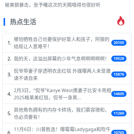
被美貌暴击，张予曦这次的天赐唱得也很好听
热点生活
哪怕牺牲自己也要保护好爱人和孩子，阿银的
20105
结局让人意难平！
我的天，这溢出屏幕的少年气息啊啊啊啊啊！
19528
侃爷带妻子穿透明衣走红毯 外媒曝两人未受邀
15876
请不请自来
2月3日，“侃爷”Kanye West携妻子比安卡亮相
14605
2025格莱美红毯，侃爷一身黑…
其他角色拥有的内存卡转场，我们慕容璟和，
11260
也必须要有！
11月6日：川普胜选！曝霉霉Ladygaga和吹牛
10765