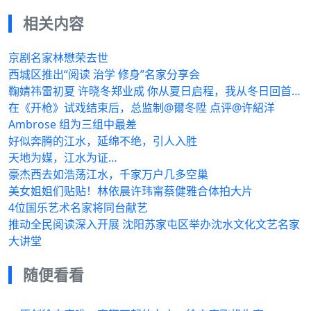
相关内容
京剧名家林懋荣去世
西城区推出“阅读 治学 修身”名家分享会
鞠婧祎雷初夏 许晓冬郑业成 你从夏日启程，我从冬日回首…
在《开枪》试戏结束后，总监制@爾冬陞 点评@许紹洋
Ambrose 组为三组中最差
好似奔腾的江水，延绵不绝，引人入胜
天地为媒，江水为证…
豪杰西去如浩荡江水，千家万户几多空巢
美女姐姐们贴贴！林依晨许玮甯蔡健雅合体拍大片
4位国乐艺术名家将同台献艺
推动全民阅读深入开展 沈阳苏家屯区举办沈水文化文艺名家
大讲堂
随便看看