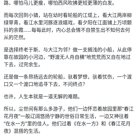
路，哪怕马儿更瘦，哪怕西风吹拂更短更薄的白发。
而每次回到小镇，站在幼时看轮船的江堤上，看大江两岸柳
绿草青，看江水里河豚逐浪嬉戏，看夕阳在江面铺上万顷颤
抖的余霞……每每此时，内心总会情不自禁生出不知何去何
从的茫然。
是选择终老于斯、与大江为邻？做一支搁浅的小船，从此停
靠在故园的小河边，“野渡无人舟自横”地荒荒而又自在地过
下去，过完余生。
还是做一条昂扬远去的轮船，驮着梦想，驮着忧伤，一个渡
口又一个渡口地追寻下去，不问终点？
也许，人生本就是一道无解的难题。
所以，尘世间有那么多游子，他们一边怀恋着故园里那“春江
花月夜”一般辽阔悠扬宁静的世俗日常生活，一边又神往着
“在水一方”里的佳人。他们过着《在水一方》和《春江花月
夜》混搭的生活。