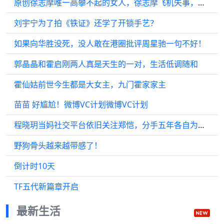
原创徐志摩唯一高攀不起的女人，徐志摩飞机失事，她养徐志摩全家
刘宇宁为了拍《铁证》还学了开锁手艺？
如果向华胜没死，没人敢在港圈批评周星驰一句不好！
郭晶晶和霍启刚两人真是天生的一对，生活低调随和
霍仙姑前世今生都是大女主，九门霍家家主
苗苗 好尴尬！微博VC计划微博VC计划
程晓玥当妈社交平台依旧关注郑恺，分手五年各自为人父母
野狗骨头越来越带感了！
倒计时10天
TF五代新篇章开启
最新生活