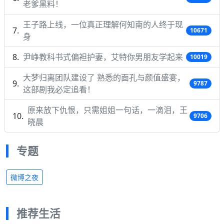
老爹黑料！
王子路上线，一位真正理解何知南的人终于现
10671
身
尹峥教科书式偏袒护妻，艾特你男朋友学起来
10019
大梦归离团队建设了 熟悉的面孔与颜值盛宴，
9787
这部剧我必定追看！
原来放下仇恨，只需姐姐一句话，一滴泪，王
9706
晓晨
专题
微博之夜
推荐生活