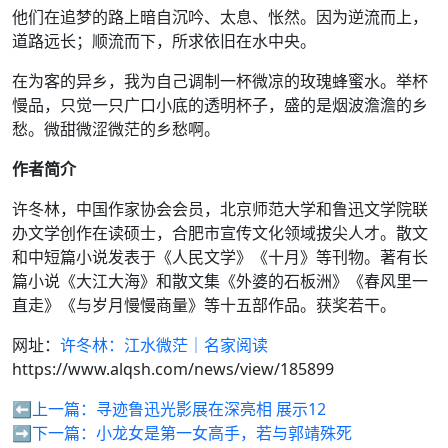
他们在追梦的路上暗自沉吟、太息、怅然。因为逆流而上，
道路远长；顺流而下，所求依旧在水中央。
在为客的异乡，我为自己调制一杯微凉的玫瑰蜂蜜水。举杯
慢品，只觉一只广口小底的透明杯子，盛的是烟波澹澹的乡
愁。微甜微涩微茫的乡愁啊。
作者简介
许冬林，中国作家协会会员，北京师范大学和鲁迅文学院联
办文学创作在读硕士，合肥市宣传文化领域拔尖人才。散文
和中短篇小说发表于《人民文学》《十月》等刊物。著有长
篇小说《大江大海》和散文集《外婆的石板洲》《春风里一
直走》《与岁月慢慢商量》等十五部作品。获奖若干。
网址：
许冬林：江水微茫｜名家阅读
https://www.alqsh.com/news/view/185899
⬅️上一篇：
寻迹鲁迅光影展在深亮相 展示12
➡️下一篇：
小龙女是第一女高手，若与郭靖殊死