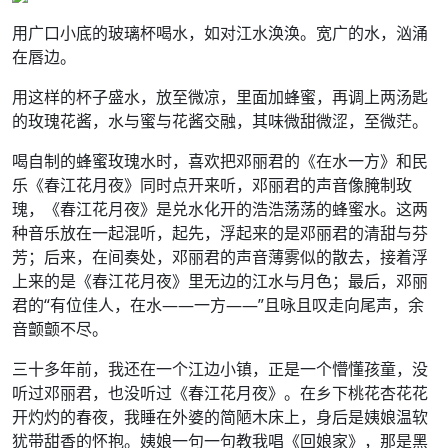
用广口小底的玻璃杯喝水，如对江水涣涣。宽广的水，汹涌
在唇边。
用这样的杯子盛水，放至微凉，里面加蜂蜜，再调上两汤匙
的玫瑰花酱，水与蜜与花酱交融，其味微甜微涩，至微茫。
喝自制的蜂蜜玫瑰水时，喜欢把邓丽君的《在水一方》和民
乐《春江花月夜》同时点开来听，邓丽君的声音像腌制玫
瑰，《春江花月夜》是兑水化开的浩浩荡荡的蜂蜜水。这两
种音乐放在一起混听，起先，浮起来的是邓丽君的清甜与芬
芳；后来，在间奏处，邓丽君的声音薄雾似的散去，接着浮
上来的是《春江花月夜》里无边的江水与月色；最后，邓丽
君的“有位佳人，在水——一方——”且咏且叹走向尾声，余
音颤颤不尽。
三十多年前，我还在一个江边小镇，正是一个懵懂孩童，没
听过邓丽君，也没听过《春江花月夜》。在乡下桃花杏花花
开灼灼的春夜，我睡在外婆的简陋木床上，身后是姨娘温软
犹带甜香的怀抱。姨娘一句一句教我唱《回娘家》，那是黑