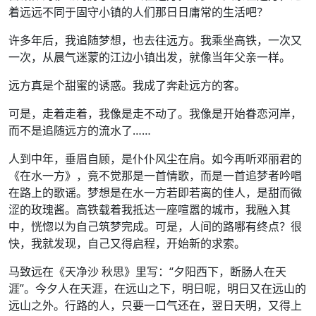
着远远不同于固守小镇的人们那日日庸常的生活吧？
许多年后，我追随梦想，也去往远方。我乘坐高铁，一次又
一次，从晨气迷蒙的江边小镇出发，就像当年父亲一样。
远方真是个甜蜜的诱惑。我成了奔赴远方的客。
可是，走着走着，我像是走不动了。我像是开始眷恋河岸，
而不是追随远方的流水了……
人到中年，垂眉自顾，是仆仆风尘在肩。如今再听邓丽君的
《在水一方》，竟不觉那是一首情歌，而是一首追梦者吟唱
在路上的歌谣。梦想是在水一方若即若离的佳人，是甜而微
涩的玫瑰酱。高铁载着我抵达一座喧嚣的城市，我融入其
中，恍惚以为自己筑梦完成。可是，人间的路哪有终点？很
快，我就发现，自己又得启程，开始新的求索。
马致远在《天净沙 秋思》里写：“夕阳西下，断肠人在天
涯”。今夕人在天涯，在远山之下，明日呢，明日又在远山的
远山之外。行路的人，只要一口气还在，翌日天明，又得上