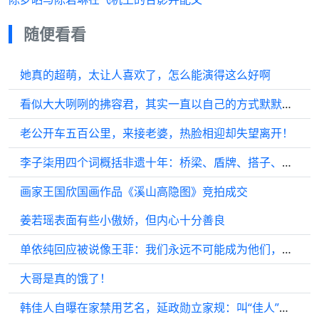
随便看看
她真的超萌，太让人喜欢了，怎么能演得这么好啊
看似大大咧咧的拂容君，其实一直以自己的方式默默关心着沈璃呢
老公开车五百公里，来接老婆，热脸相迎却失望离开！
李子柒用四个词概括非遗十年：桥梁、盾牌、搭子、种子
画家王国欣国画作品《溪山高隐图》竞拍成交
姜若瑶表面有些小傲娇，但内心十分善良
单依纯回应被说像王菲：我们永远不可能成为他们，超越他们！
大哥是真的饿了！
韩佳人自曝在家禁用艺名，延政勋立家规：叫“佳人”就训话