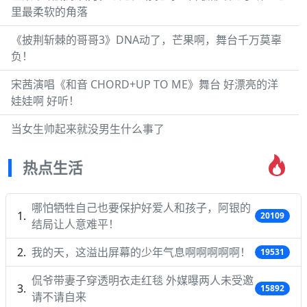
里最柔软的角落
《披荆斩棘的哥哥3》DNA动了，芒果啊，舞台千万莫辜
负！
宋茜演唱《和音 CHORD+UP TO ME》舞台 好漂亮的洋
娃娃啊 好听！
当女生帅起来就没男生什么事了
热点生活
哪怕牺牲自己也要保护好爱人和孩子，阿银的
20109
结局让人意难平！
我的天，这溢出屏幕的少年气息啊啊啊啊啊！
19531
侃爷带妻子穿透明衣走红毯 外媒曝两人未受邀
15892
请不请自来