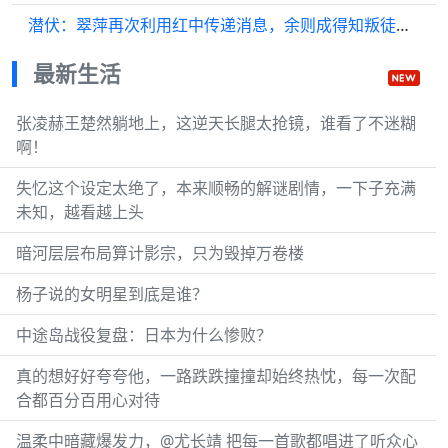
潜伏：翠萍再次利用红中传递消息，余则成得知叛徒袁佩林就在保密局手里
最新生活
张凌赫王楚然躺地上，这逆天长腿太抢镜，谁看了不迷糊
啊！
失忆这个设定太绝了，本来顺畅的解谜剧情，一下子充满
未知，越看越上头
暗河层层布局算计影宗，只为毁掉万卷楼
杨子说的女明星到底是谁？
中途岛战役复盘：日本为什么惨败？
真的想好好夸夸他，一路跌跌撞撞却始终热忱，每一次配
合都百分百用心对待
温柔中暗藏爆发力，@尤长靖 把每一首歌都唱进了听众心