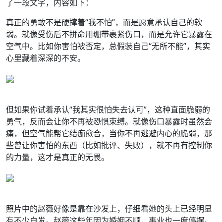
了一段文字，内容如下：
真正的勇敢不是硬撑着“我不怕”，而是愿意承认自己的软
弱。就像受伤后不拼命用绷带裹紧伤口，而是允许它暴露在
空气中。比如你害怕被否定，总假装自己“无所不能”，其实
心里藏着深深的不安。
但如果你试着承认“我其实很怕失去认可”，这种直面脆弱的
勇气，反而会让你不再被恐惧束缚。就像伤口暴露时虽然会
痛，但空气能帮它结痂愈合，当你不再逃避内心的脆弱，那
些曾让你害怕的东西（比如批评、失败），就不再有控制你
的力量，这才是真正的无畏。
照片中的赵薇好像是靠在沙发上，仔细看她的头上已经明显
有不少白发。赵薇这些年因为婚姻不顺，事业也一度停摆。