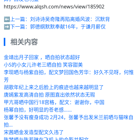
https://www.alqsh.com/news/view/185902
⬅️上一篇：
刘诗诗吴奇隆再陷离婚风波：沉默背
➡️下一篇：
郭德纲默默奉献16年，于谦月薪仅
相关内容
金靖出月子回家 ，晒自拍状态超好
小S的小女儿许老三晒自拍 笑容甜美
李现晒与杨紫自拍，配文梦回国色芳华：好久不见呀，何惟
芳
胡歌年纪上来之后脸上的痕迹也越来越明显了
唐嫣紫发高清自拍 原图直出依然状态无瑕
甲亢哥晒中国行18宫格，配文：谢谢你，中国
杨幂自拍，好明显的苍老感……
张馨予没有瘦身成功 2月24，张馨予出发米兰前晒与猫咪自
拍…
宋茜晒金发造型配文久违了
陈梦晒与陈若琳在飞机上的合影并配文