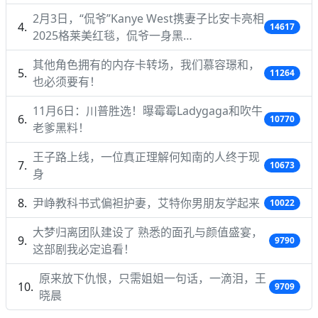
2月3日，“侃爷”Kanye West携妻子比安卡亮相
14617
2025格莱美红毯，侃爷一身黑…
其他角色拥有的内存卡转场，我们慕容璟和，
11264
也必须要有！
11月6日：川普胜选！曝霉霉Ladygaga和吹牛
10770
老爹黑料！
王子路上线，一位真正理解何知南的人终于现
10673
身
尹峥教科书式偏袒护妻，艾特你男朋友学起来
10022
大梦归离团队建设了 熟悉的面孔与颜值盛宴，
9790
这部剧我必定追看！
原来放下仇恨，只需姐姐一句话，一滴泪，王
9709
晓晨