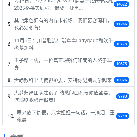
2月3日，“侃爷”Kanye West携妻子比安卡亮相
14622
2025格莱美红毯，侃爷一身黑…
其他角色拥有的内存卡转场，我们慕容璟和，
11266
也必须要有！
11月6日：川普胜选！曝霉霉Ladygaga和吹牛
10773
老爹黑料！
王子路上线，一位真正理解何知南的人终于现
10675
身
尹峥教科书式偏袒护妻，艾特你男朋友学起来
10026
大梦归离团队建设了 熟悉的面孔与颜值盛宴，
9793
这部剧我必定追看！
原来放下仇恨，只需姐姐一句话，一滴泪，王
9710
晓晨