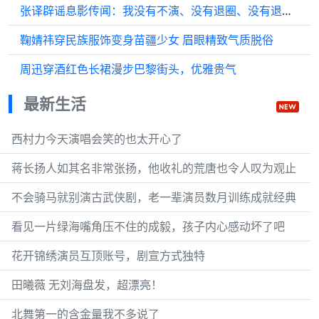
张译辟谣息影传闻：我没有不演、没有退圈、没有退休、没有息影
鞠婧祎穿民族服饰变身苗疆少女 眉眼精致气质脱俗
周迅穿酒红色长裙漫步巴黎街头，优雅贵气
最新生活
西村力今天演唱会笑的也太开心了
蒋长扬人如其名非常张扬，他收礼的荒唐也令人叹为观止
不会骑马就别演古武侠剧，老一辈演员数月训练成就经典
看见一片绿海嘴角压不住的成毅，孩子内心感动坏了吧
花开锦绣演员互顶账号，剧宣方式独特
田曦薇 无刘海盘发，超漂亮！
北舞第一的含金量我不多说了