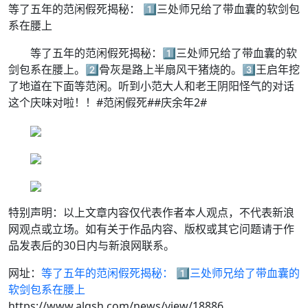
等了五年的范闲假死揭秘： 1️⃣三处师兄给了带血囊的软剑包
系在腰上
等了五年的范闲假死揭秘：1️⃣三处师兄给了带血囊的软
剑包系在腰上。2️⃣骨灰是路上半扇风干猪烧的。3️⃣王启年挖
了地道在下面等范闲。听到小范大人和老王阴阳怪气的对话
这个庆味对啦！！#范闲假死##庆余年2#
特别声明：以上文章内容仅代表作者本人观点，不代表新浪
网观点或立场。如有关于作品内容、版权或其它问题请于作
品发表后的30日内与新浪网联系。
网址：
等了五年的范闲假死揭秘： 1️⃣三处师兄给了带血囊的
软剑包系在腰上
https://www.alqsh.com/news/view/18886