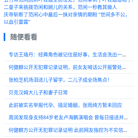
二皇子来挑拨范闲和婉儿的关系，范闲一秒教其做人
庆帝斩断了范闲心中最后一抹对亲情的期盼 “世间多不公，
以血引雷霆”
随便看看
专访王珞丹：经典角色被记住是好事，生活会洗出一个新自己
何健麒公开无犯罪记录证明，前女友喊话公开报警处理结果
张柏芝机场泪送儿子留学，二儿子成全场焦点！
贝克汉姆大儿子和妻子日常
此前被实名举报代孕、插足婚姻，张雨绮方暂未回应
周润发现身支持84岁老友卢海鹏演唱会 曾每日接送并陪伴好友跑步
何健麒方公开无犯罪记录证明 此前网友指控为不实信息及恶意揣测