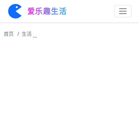
爱乐趣生活
首页
生活
等了五年的范闲假死揭秘： 1️⃣三处师兄给