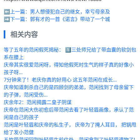
⬅️上一篇：
男人想侵犯自己的继女，幸亏母亲及
➡️下一篇：
郭有才的一首《诺言》带动了一个城
相关内容
等了五年的范闲假死揭秘： 1️⃣三处师兄给了带血囊的软剑包
系在腰上
庆帝其实很爱范闲呀，得知他假死时生气的样子真的好像小
孩子呀…
7分钟来了！老庆你真的好用心 这五年范闲在成长…
庆帝知道刺杀自己的是四顾剑的弟弟，范闲找到了母亲留下
的子弹，范闲受伤…
庆余年2：范闲揭露二皇子阴谋
庆帝在范闲大伤初愈后带范闲去看了叶轻眉画像，承认了范
闲是自己的孩子
范闲是叶轻眉和庆帝的私生子， 庆帝为了掩人耳目， 把锅甩
给了发小范健
五竹带范闲回到叶轻眉生前住处，范闲拿到了叶轻眉遗物了!