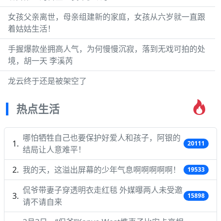
女孩父亲离世，母亲组建新的家庭，女孩从六岁就一直跟
着姑姑生活！
手握爆款坐拥高人气，为何慢慢沉寂，落到无戏可拍的处
境，胡一天 李溪芮
龙云终于还是被架空了
热点生活
哪怕牺牲自己也要保护好爱人和孩子，阿银的
20111
结局让人意难平！
我的天，这溢出屏幕的少年气息啊啊啊啊啊！
19533
侃爷带妻子穿透明衣走红毯 外媒曝两人未受邀
15898
请不请自来