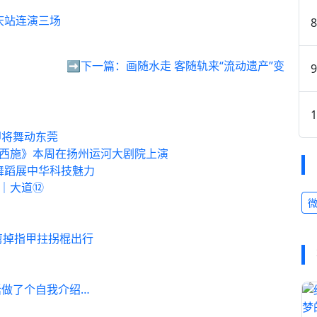
庆站连演三场
➡️下一篇：
画随水走 客随轨来“流动遗产”变
即将舞动东莞
西施》本周在扬州运河大剧院上演
舞蹈展中华科技魅力
”｜大道⑫
剪掉指甲拄拐棍出行
？
做了个自我介绍…