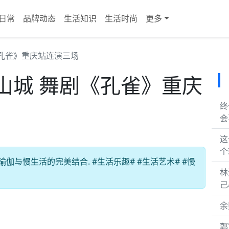
日常
品牌动态
生活知识
生活时尚
更多
孔雀》重庆站连演三场
山城 舞剧《孔雀》重庆
终
会
这
个
伽与慢生活的完美结合. #生活乐趣# #生活艺术# #慢
林
己
余
郭