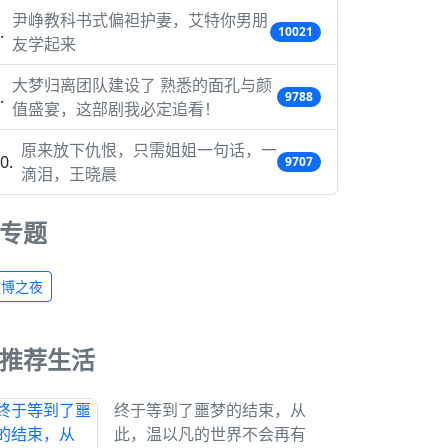
尹峥教科书式偏袒护妻，艾特你男朋
10021
友学起来
大梦归离团队建设了 熟悉的面孔与颜
9788
值盛宴，这部剧我必定追看！
原来放下仇恨，只需姐姐一句话，一
9707
滴泪，王晓晨
专题
微博之夜
推荐生活
终于等到了噩梦的结束，从
此，温以凡的世界不会再有