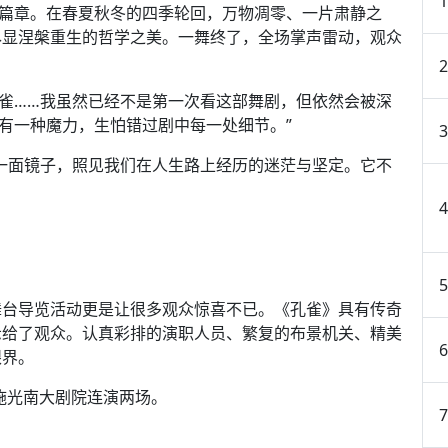
之篇章。在春夏秋冬的四季轮回，万物凋零、一片肃静之
尽显涅槃重生的哲学之美。一舞终了，全场掌声雷动，观众
孔雀……我虽然已经不是第一次看这部舞剧，但依然会被深
佛有一种魔力，生怕错过剧中每一处细节。”
一面镜子，照见我们在人生路上经历的迷茫与坚定。它不
舞台导览活动更是让很多观众惊喜不已。《孔雀》具有传奇
示给了观众。认真彩排的演职人员、繁复的布景机关、精美
眼界。
在施光南大剧院连演两场。