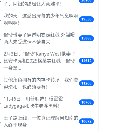
20108
子，阿银的结局让人意难平！
我的天，这溢出屏幕的少年气息啊啊
19530
啊啊啊！
侃爷带妻子穿透明衣走红毯 外媒曝
15888
两人未受邀请不请自来
2月3日，“侃爷”Kanye West携妻子
比安卡亮相2025格莱美红毯，侃爷
14612
一身黑…
其他角色拥有的内存卡转场，我们慕
11263
容璟和，也必须要有！
11月6日：川普胜选！曝霉霉
10768
Ladygaga和吹牛老爹黑料！
王子路上线，一位真正理解何知南的
10672
人终于现身