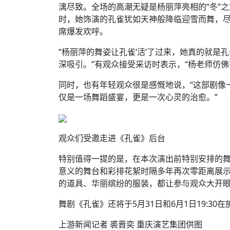
漓尽致。全场的高潮无疑是杨丽萍亮相的“冬”
时，她饰演的孔雀犹如天神般降临迎雪而舞，
席爆发欢呼。
“杨丽萍的舞姿让孔雀‘活’了过来，她真的就是
深吸引。”有观众接受采访时表示，“杨老师仿
同时，也有年轻观众很是感慨地说，“这部剧像
仅是一场舞蹈盛宴，更是一次心灵的治愈。”
观众们受邀走进《孔雀》后台
特别值得一提的是，在本次演出前特别安排的
意义的舞台和彩排花絮时隔多年再次零距离展
的道具、华丽缤纷的服装，都让参与观众大开
舞剧《孔雀》还将于5月31日和6月1日19:30
上游新闻记者 裘晋奕 重庆演艺集团供图