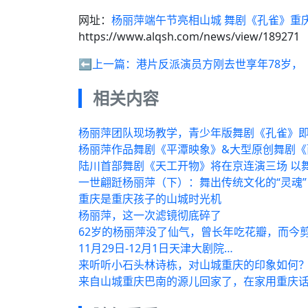
网址：
杨丽萍端午节亮相山城 舞剧《孔雀》重
https://www.alqsh.com/news/view/189271
⬅️上一篇：
港片反派演员方刚去世享年78岁，
相关内容
杨丽萍团队现场教学，青少年版舞剧《孔雀》
杨丽萍作品舞剧《平潭映象》&大型原创舞剧《
陆川首部舞剧《天工开物》将在京连演三场 以
一世翩跹杨丽萍（下）：舞出传统文化的“灵魂
重庆是重庆孩子的山城时光机
杨丽萍，这一次滤镜彻底碎了
62岁的杨丽萍没了仙气，曾长年吃花瓣，而今
11月29日-12月1日天津大剧院…
来听听小石头林诗栋，对山城重庆的印象如何
来自山城重庆巴南的源儿回家了，在家用重庆话