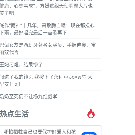
健康，心想事成”，方媛这组天使羽翼大片也
美了吧
喊作“雨神”十几年，萧敬腾自嘲：现在都担心
下雨，最好唱完最后一首歌再下
巴佩女友是西班牙著名女演员，手握迪奥、宝
丽双代言
王妃刁难，结果惨了
闯进了我的镜头 我按下了永远⌯>ᴗo⌯ಣ♡ 大
早安！ zjl
奶奶至死仍不让杨九红戴孝
热点生活
哪怕牺牲自己也要保护好爱人和孩