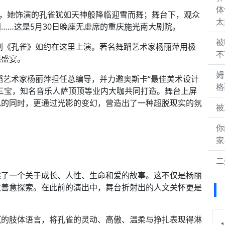
体
章，她饰演的孔雀犹如天神般降临迎雪而舞；舞台下，观众
太
……这是5月30日晚座无虚席的重庆施光南大剧院。
被
舞剧《孔雀》如约在这里上演。著名舞蹈艺术家杨丽萍用极
不
撼盛宴。
姆
舞蹈艺术家杨丽萍担任总编导，并力邀奥斯卡“最佳美术设计
格
三宝，知名音乐人萨顶顶等业内大咖共同打造。舞台上屏
色的同时，更通过光影的变幻，营造出了一种超脱现实的氛
被
你
家
二
述了一个关于成长、人性、生命和爱的故事。这不仅是杨丽
次善意探索。在此前的演出中，舞台折射出的人文关怀更是
腻的肢体语言，将孔雀的灵动、高傲、温柔与挣扎表现得淋