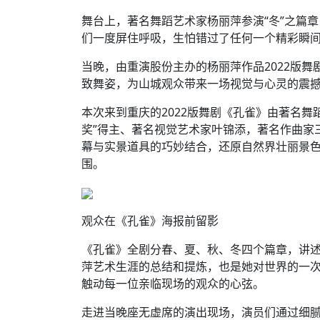
舞台上，著名舞蹈艺术家杨丽萍参演“冬”之篇
们一度屏住呼吸，生怕错过了任何一个精彩瞬间
当晚，由重演股份主办的杨丽萍作品2022版
致舞姿，为山城观众带来一场视觉与心灵的震
本次来到重庆的2022版舞剧《孔雀》由著名
奖”得主、著名视觉艺术家叶锦添，著名作曲家
幕与实景道具的巧妙结合，还原自然界壮丽景
围。
观众在《孔雀》海报前留影
《孔雀》全剧分春、夏、秋、冬四个篇章，讲
萍艺术生涯的总结和提炼，也是她对世界的一
触动每一位亲临现场的观众的心弦。
走进当晚座无虚席的演出现场，演员们通过细