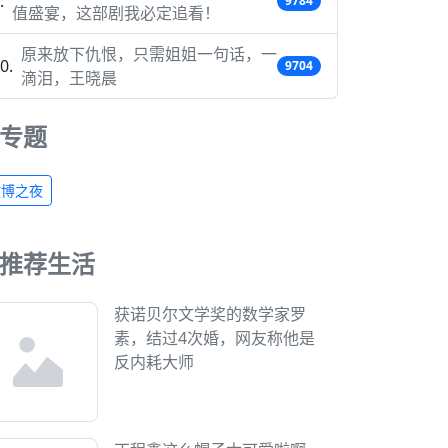
9784
值盛宴，这部剧我必定追看！
原来放下仇恨，只需姐姐一句话，一
9704
滴泪，王晓晨
专题
微博之夜
推荐生活
获诺贝尔文学奖的数学家罗
素，结过4次婚，网友称他是
反内耗大师