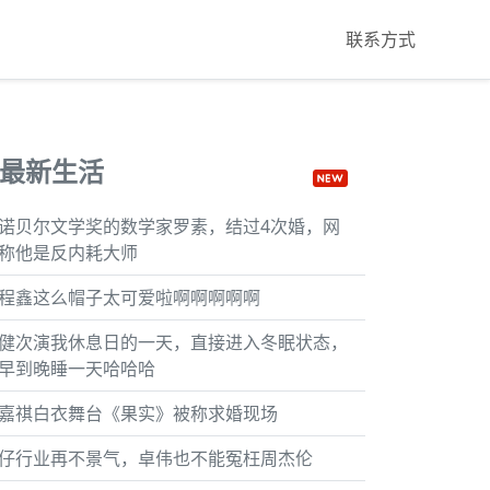
联系方式
最新生活
诺贝尔文学奖的数学家罗素，结过4次婚，网
称他是反内耗大师
程鑫这么帽子太可爱啦啊啊啊啊啊
健次演我休息日的一天，直接进入冬眠状态，
早到晚睡一天哈哈哈
嘉祺白衣舞台《果实》被称求婚现场
仔行业再不景气，卓伟也不能冤枉周杰伦