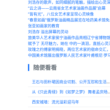
刘浩存的歌声，如同细腻的笔触，描绘出心灵
“云之诗——云南省女艺术家油画作品展”启幕
“皆有光”，八位女艺术家呈现心灵映像
“春意如画”俄罗斯油画精品展览在哈药美术馆
张亚如画家的教育
刘浩存 溢出屏幕的灵动
旅美华人艺术家侯宁油画作品亮相辽宁省博物
赋予了 无尽魅力，她在 中的一滴泪，直抵心灵
玫瑰之约傅家明揭晓，两位艺术家的宿命交汇，
中国美术馆展出俄罗斯人民艺术家叶甫根尼·罗
随便看看
王石与田朴珺因商业切割、公开互怼和生活方式冲突陷入婚变风波
从《只此青绿》到《如梦之梦》 舞者孟庆旸
西安城墙：流光溢彩迎马年