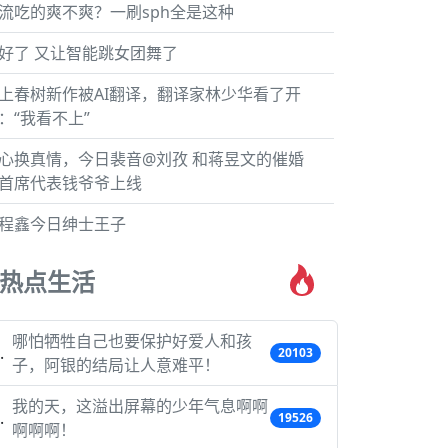
流吃的爽不爽？一刷sph全是这种
好了 又让智能跳女团舞了
上春树新作被AI翻译，翻译家林少华看了开
：“我看不上”
心换真情，今日裴音@刘孜 和蒋昱文的催婚
首席代表钱爷爷上线
程鑫今日绅士王子
热点生活
哪怕牺牲自己也要保护好爱人和孩
20103
子，阿银的结局让人意难平！
我的天，这溢出屏幕的少年气息啊啊
19526
啊啊啊！