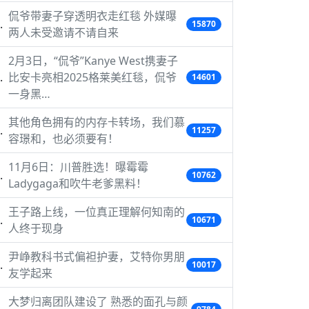
侃爷带妻子穿透明衣走红毯 外媒曝
15870
两人未受邀请不请自来
2月3日，“侃爷”Kanye West携妻子
比安卡亮相2025格莱美红毯，侃爷
14601
一身黑…
其他角色拥有的内存卡转场，我们慕
11257
容璟和，也必须要有！
11月6日：川普胜选！曝霉霉
10762
Ladygaga和吹牛老爹黑料！
王子路上线，一位真正理解何知南的
10671
人终于现身
尹峥教科书式偏袒护妻，艾特你男朋
10017
友学起来
大梦归离团队建设了 熟悉的面孔与颜