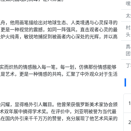
嘿
太
孤舟，他用画笔描绘出对地球生态、人类境遇与心灵探寻的
村
，更是一种视觉的震撼，如同一阵强风，直击观者心灵的最
头
是炉火纯青，敏锐地捕捉到被画者内心深处的光辉，并以高
真
团
丁
真实而炽热的情感融入每一笔，每一划，仿佛那份情感能够
仅是艺术，更是一种情感的共鸣，汇聚了中外观众对于生活
般闪耀，显得格外引人瞩目。他曾荣获俄罗斯美术家协会颁
艺术双年展中摘得学术奖。在评价中，刘亚明被誉为当代最
品在国内外引来千千万万的赞誉，充分展现了他艺术风采的