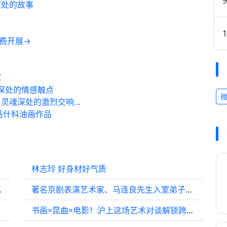
深处的故事
免费开展→
馆
深处的情感触点
灵魂深处的激烈交响…
马什科油画作品
林志玲 好身材好气质
首登话剧舞台
著名京剧表演艺术家、马连良先生入室弟子张克让逝世
书画×昆曲×电影！沪上这场艺术对谈解锁跨界交融之美