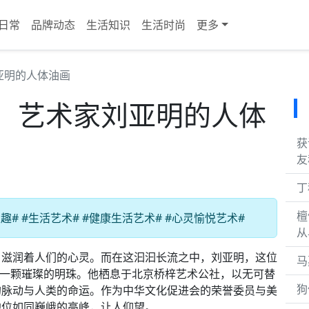
日常
品牌动态
生活知识
生活时尚
更多
亚明的人体油画
！艺术家刘亚明的人体
获
友
丁
檀
# #生活艺术# #健康生活艺术# #心灵愉悦艺术#
从
，滋润着人们的心灵。而在这汩汩长流之中，刘亚明，这位
马
疑是一颗璀璨的明珠。他栖息于北京桥梓艺术公社，以无可替
狗
的脉动与人类的命运。作为中华文化促进会的荣誉委员与美
地位如同巍峨的高峰，让人仰望。