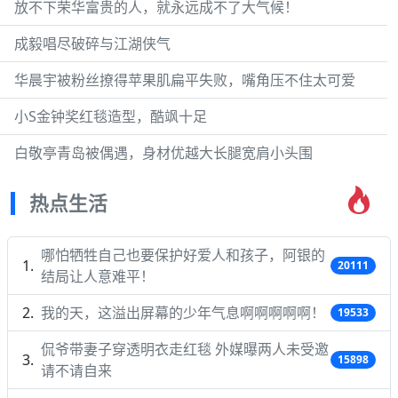
放不下荣华富贵的人，就永远成不了大气候！
成毅唱尽破碎与江湖侠气
华晨宇被粉丝撩得苹果肌扁平失败，嘴角压不住太可爱
小S金钟奖红毯造型，酷飒十足
白敬亭青岛被偶遇，身材优越大长腿宽肩小头围
热点生活
哪怕牺牲自己也要保护好爱人和孩子，阿银的
20111
结局让人意难平！
我的天，这溢出屏幕的少年气息啊啊啊啊啊！
19533
侃爷带妻子穿透明衣走红毯 外媒曝两人未受邀
15898
请不请自来