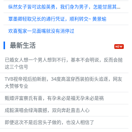
纵然女子皆可这般英勇，我们身为男子，怎能甘居其后？一部剧因一瞬而完整
覃墨卿轻取兄长的通行凭证，顺利转交~ 黄景瑜
欢喜冤家一见面嘴就没有消停过
最新生活
已婚女人想一个男人想到不行，基本不会明说，反而会抛
这三个信号
TVB视帝视后拍新剧，34度高温穿西装拍街头追逐，网友
大赞够专业
甄嬛评富察氏有喜，有孕未必是福无孕未必是祸
成毅演唱会绿海震撼，双向奔赴直击人心
即便这次不是后宫头子做的，也没人相信了