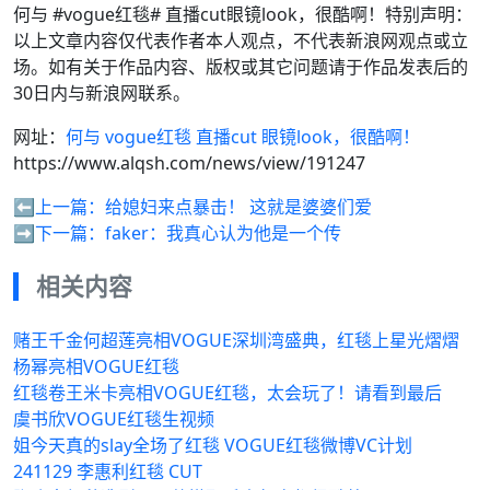
何与 #vogue红毯# 直播cut眼镜look，很酷啊！特别声明：
以上文章内容仅代表作者本人观点，不代表新浪网观点或立
场。如有关于作品内容、版权或其它问题请于作品发表后的
30日内与新浪网联系。
网址：
何与 vogue红毯 直播cut 眼镜look，很酷啊！
https://www.alqsh.com/news/view/191247
⬅️上一篇：
给媳妇来点暴击！ 这就是婆婆们爱
➡️下一篇：
faker：我真心认为他是一个传
相关内容
赌王千金何超莲亮相VOGUE深圳湾盛典，红毯上星光熠熠
杨幂亮相VOGUE红毯
红毯卷王米卡亮相VOGUE红毯，太会玩了！请看到最后
虞书欣VOGUE红毯生视频
姐今天真的slay全场了红毯 VOGUE红毯微博VC计划
241129 李惠利红毯 CUT