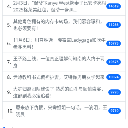
2月3日，“侃爷”Kanye West携妻子比安卡亮相
14619
2025格莱美红毯，侃爷一身黑…
其他角色拥有的内存卡转场，我们慕容璟和，
11266
也必须要有！
11月6日：川普胜选！曝霉霉Ladygaga和吹牛
10773
老爹黑料！
王子路上线，一位真正理解何知南的人终于现
10675
身
尹峥教科书式偏袒护妻，艾特你男朋友学起来
10024
大梦归离团队建设了 熟悉的面孔与颜值盛宴，
9793
这部剧我必定追看！
原来放下仇恨，只需姐姐一句话，一滴泪，王
9710
晓晨