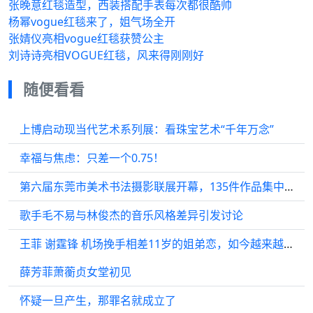
张晚意红毯造型，西装搭配手表每次都很酷帅
杨幂vogue红毯来了，姐气场全开
张婧仪亮相vogue红毯获赞公主
刘诗诗亮相VOGUE红毯，风来得刚刚好
随便看看
上博启动现当代艺术系列展：看珠宝艺术“千年万念”
幸福与焦虑：只差一个0.75！
第六届东莞市美术书法摄影联展开幕，135件作品集中展出
歌手毛不易与林俊杰的音乐风格差异引发讨论
王菲 谢霆锋 机场挽手相差11岁的姐弟恋，如今越来越大方秀恩爱…
薛芳菲萧蘅贞女堂初见
怀疑一旦产生，那罪名就成立了