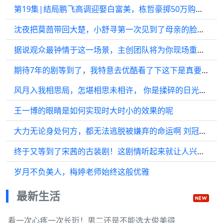
第19集|结局鹏飞高调迎娶白富美，栋哲豪掷50万购入两套大平层
沈夜把莫茴带回大楚，小舒寻第一次见到了母亲的脸，不在是一张张画像 ✘
据说观众最钟情于这一场景，主创团队将为你现场重现！
期待7年的剧等到了，我特意去优酷看了下这下是真要播了！
风月入我相思局，怎堪相思未相许， 你是揉碎的日光，落入我梦境的一片温暖
王一博的眼睛是如何实现时大时小的效果的呢
大力无论身处何方，都无法逃脱被嫌弃的命运啊 刘冠麟 刘萌萌
终于又等到了宋茜的古装剧！这剧情听起来就让人兴奋！
岁月不负美人，梅婷老师始终这般优雅
最新生活
看一次心疼一次长珩！男二还是不能选太俊美得