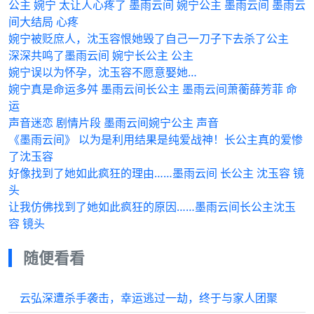
公主 婉宁 太让人心疼了 墨雨云间 婉宁公主 墨雨云间 墨雨云
间大结局 心疼
婉宁被贬庶人，沈玉容恨她毁了自己一刀子下去杀了公主
深深共鸣了墨雨云间 婉宁长公主 公主
婉宁误以为怀孕，沈玉容不愿意娶她…
婉宁真是命运多舛 墨雨云间长公主 墨雨云间萧蘅薛芳菲 命
运
声音迷恋 剧情片段 墨雨云间婉宁公主 声音
《墨雨云间》 以为是利用结果是纯爱战神！长公主真的爱惨
了沈玉容
好像找到了她如此疯狂的理由……墨雨云间 长公主 沈玉容 镜
头
让我仿佛找到了她如此疯狂的原因……墨雨云间长公主沈玉
容 镜头
随便看看
云弘深遭杀手袭击，幸运逃过一劫，终于与家人团聚