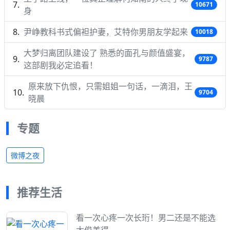
10671
身
尹峥教科书式偏袒护妻，艾特你男朋友学起来
10018
大梦归离团队建设了 熟悉的面孔与颜值盛宴，
9787
这部剧我必定追看！
原来放下仇恨，只需姐姐一句话，一滴泪，王
9704
晓晨
专题
微博之夜
推荐生活
看一次心疼一次长珩！男二还是不能选
太俊美得