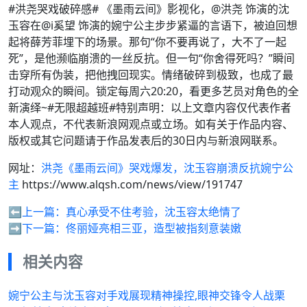
#洪尧哭戏破碎感# 《墨雨云间》影视化，@洪尧 饰演的沈
玉容在@i奚望 饰演的婉宁公主步步紧逼的言语下，被迫回想
起将薛芳菲埋下的场景。那句“你不要再说了，大不了一起
死”，是他濒临崩溃的一丝反抗。但一句“你舍得死吗？”瞬间
击穿所有伪装，把他拽回现实。情绪破碎到极致，也成了最
打动观众的瞬间。锁定每周六20:20，看更多艺员对角色的全
新演绎~#无限超越班#特别声明：以上文章内容仅代表作者
本人观点，不代表新浪网观点或立场。如有关于作品内容、
版权或其它问题请于作品发表后的30日内与新浪网联系。
网址：
洪尧《墨雨云间》哭戏爆发，沈玉容崩溃反抗婉宁公
主
https://www.alqsh.com/news/view/191747
⬅️上一篇：
真心承受不住考验，沈玉容太绝情了
➡️下一篇：
佟丽娅亮相三亚，造型被指刻意装嫩
相关内容
婉宁公主与沈玉容对手戏展现精神操控,眼神交锋令人战栗