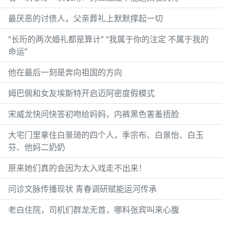
最厌恶的讨债人，父亲葬礼上默默撑起一切
“长珩的两次婚礼都是算计” “我属于你的注定 不属于我的
命运”
他在最后一刻是奔向祖国的方向
姆巴佩和女友埃斯特开启迈阿密度假模式
宋威龙快问快答初吻给妈妈，内裤黑色害羞捂脸
大宅门里拿住白景琦的四个人，季宗布、白景怡、白玉
芬、他妈二奶奶
原来她们真的会因为太入戏走不出来！
问诊文脉传播现状 青春调研赋能运河传承
老白住院，司机们群龙无首，哪料张宾叫来心腹