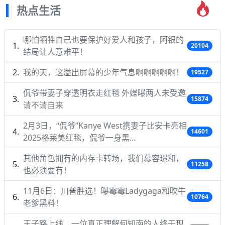
热点生活
哪怕牺牲自己也要保护好爱人和孩子，阿银的
20104
结局让人意难平！
我的天，这溢出屏幕的少年气息啊啊啊啊啊！
19527
侃爷带妻子穿透明衣走红毯 外媒曝两人未受邀
15874
请不请自来
2月3日，“侃爷”Kanye West携妻子比安卡亮相
14601
2025格莱美红毯，侃爷一身黑…
其他角色拥有的内存卡转场，我们慕容璟和，
11258
也必须要有！
11月6日：川普胜选！曝霉霉Ladygaga和吹牛
10764
老爹黑料！
王子路上线，一位真正理解何知南的人终于现